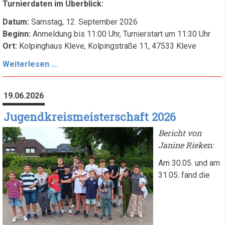
Turnierdaten im Überblick:
Datum:
Samstag, 12. September 2026
Beginn:
Anmeldung bis 11:00 Uhr, Turnierstart um 11:30 Uhr
Ort:
Kolpinghaus Kleve, Kolpingstraße 11, 47533 Kleve
Einladung
Weiterlesen …
zum
Jedermann-
19.06.2026
Schachturnier
2026
Jugendkreismeisterschaft 2026
in
Bericht von
Kleve
Janine Rieken:
Am 30.05. und am
31.05. fand die