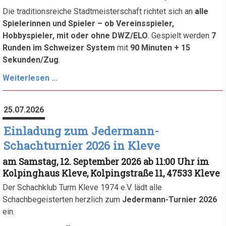
Die traditionsreiche Stadtmeisterschaft richtet sich an
alle
Spielerinnen und Spieler – ob Vereinsspieler,
Hobbyspieler, mit oder ohne DWZ/ELO
. Gespielt werden
7
Runden im Schweizer System
mit
90 Minuten + 15
Sekunden/Zug
.
Ausschreibungen
Weiterlesen …
zur
neuen
25.07.2026
Saison
2026/27
Einladung zum Jedermann-
Schachturnier 2026 in Kleve
am Samstag, 12. September 2026 ab 11:00 Uhr im
Kolpinghaus Kleve, Kolpingstraße 11, 47533 Kleve
Der Schachklub Turm Kleve 1974 e.V. lädt alle
Schachbegeisterten herzlich zum
Jedermann-Turnier 2026
ein.