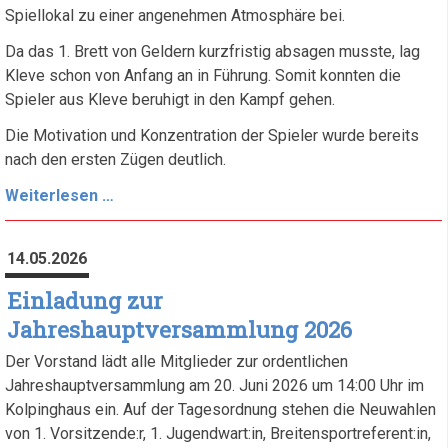
Spiellokal zu einer angenehmen Atmosphäre bei.
Da das 1. Brett von Geldern kurzfristig absagen musste, lag
Kleve schon von Anfang an in Führung. Somit konnten die
Spieler aus Kleve beruhigt in den Kampf gehen.
Die Motivation und Konzentration der Spieler wurde bereits
nach den ersten Zügen deutlich.
Erfolgreicher
Weiterlesen …
Spieltag
für
14.05.2026
Turm
Kleve
Einladung zur
IV
Jahreshauptversammlung 2026
Der Vorstand lädt alle Mitglieder zur ordentlichen
Jahreshauptversammlung am 20. Juni 2026 um 14:00 Uhr im
Kolpinghaus ein. Auf der Tagesordnung stehen die Neuwahlen
von 1. Vorsitzende:r, 1. Jugendwart:in, Breitensportreferent:in,