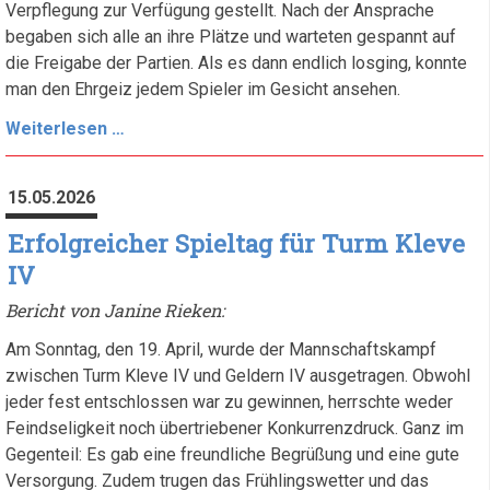
Verpflegung zur Verfügung gestellt. Nach der Ansprache
begaben sich alle an ihre Plätze und warteten gespannt auf
die Freigabe der Partien. Als es dann endlich losging, konnte
man den Ehrgeiz jedem Spieler im Gesicht ansehen.
Endrunde
Weiterlesen …
der
Saison:
15.05.2026
Spannung
bis
Erfolgreicher Spieltag für Turm Kleve
zum
IV
letzten
Bericht von Janine Rieken:
Brett
Am Sonntag, den 19. April, wurde der Mannschaftskampf
zwischen Turm Kleve IV und Geldern IV ausgetragen. Obwohl
jeder fest entschlossen war zu gewinnen, herrschte weder
Feindseligkeit noch übertriebener Konkurrenzdruck. Ganz im
Gegenteil: Es gab eine freundliche Begrüßung und eine gute
Versorgung. Zudem trugen das Frühlingswetter und das