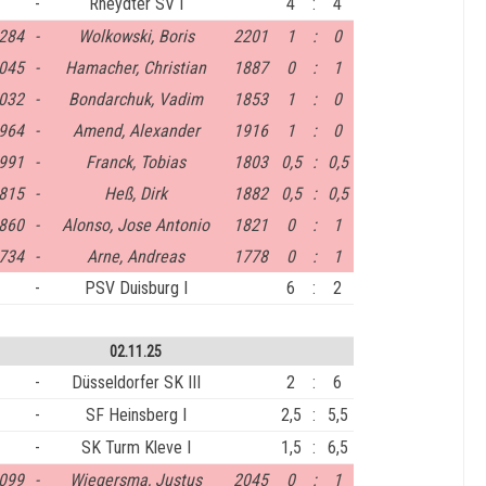
-
Rheydter SV I
4
:
4
284
-
Wolkowski, Boris
2201
1
:
0
045
-
Hamacher, Christian
1887
0
:
1
032
-
Bondarchuk, Vadim
1853
1
:
0
964
-
Amend, Alexander
1916
1
:
0
991
-
Franck, Tobias
1803
0,5
:
0,5
815
-
Heß, Dirk
1882
0,5
:
0,5
860
-
Alonso, Jose Antonio
1821
0
:
1
734
-
Arne, Andreas
1778
0
:
1
-
PSV Duisburg I
6
:
2
02.11.25
-
Düsseldorfer SK III
2
:
6
-
SF Heinsberg I
2,5
:
5,5
-
SK Turm Kleve I
1,5
:
6,5
099
-
Wiegersma, Justus
2045
0
:
1