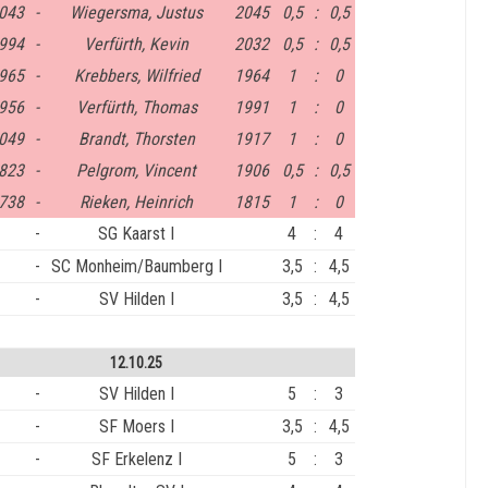
043
-
Wiegersma, Justus
2045
0,5
:
0,5
994
-
Verfürth, Kevin
2032
0,5
:
0,5
965
-
Krebbers, Wilfried
1964
1
:
0
956
-
Verfürth, Thomas
1991
1
:
0
049
-
Brandt, Thorsten
1917
1
:
0
823
-
Pelgrom, Vincent
1906
0,5
:
0,5
738
-
Rieken, Heinrich
1815
1
:
0
-
SG Kaarst I
4
:
4
-
SC Monheim/Baumberg I
3,5
:
4,5
-
SV Hilden I
3,5
:
4,5
12.10.25
-
SV Hilden I
5
:
3
-
SF Moers I
3,5
:
4,5
-
SF Erkelenz I
5
:
3