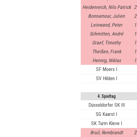
Heidenreich, Nils Patrick
2
Bonnamour, Julien
2
Leinwand, Peter
1
Schmitten, André
1
Graef, Timothy
1
Theißen, Frank
1
Hennig, Niklas
1
SF Moers I
SV Hilden I
4. Spieltag
Düsseldorfer SK III
SG Kaarst I
SK Turm Kleve I
Bruil, Rembrandt
2