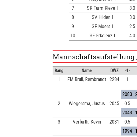
7
SK Turm Kleve I
3.0
8
SV Hilden I
3.0
9
SF Moers I
2.5
10
SF Erkelenz I
4.0
Mannschaftsaufstellung 
Rang
Name
DWZ
-1-
1
FM Bruil, Rembrandt
2284
1
2083
2
Wiegersma, Justus
2045
0.5
2043
3
Verfürth, Kevin
2031
0.5
1994