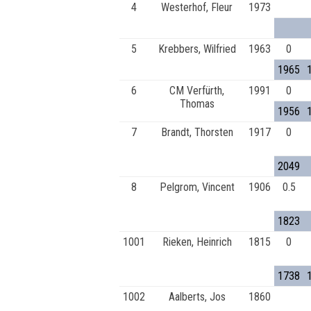
4
Westerhof, Fleur
1973
5
Krebbers, Wilfried
1963
0
1965
6
CM Verfürth,
1991
0
Thomas
1956
7
Brandt, Thorsten
1917
0
2049
8
Pelgrom, Vincent
1906
0.5
1823
1001
Rieken, Heinrich
1815
0
1738
1002
Aalberts, Jos
1860