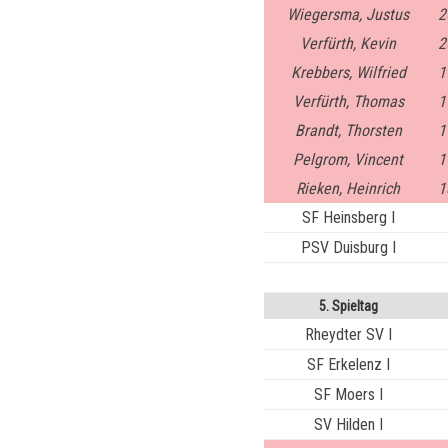
Wiegersma, Justus
2
Verfürth, Kevin
2
Krebbers, Wilfried
1
Verfürth, Thomas
1
Brandt, Thorsten
1
Pelgrom, Vincent
1
Rieken, Heinrich
1
SF Heinsberg I
PSV Duisburg I
5. Spieltag
Rheydter SV I
SF Erkelenz I
SF Moers I
SV Hilden I