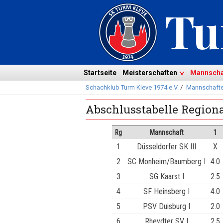
Navigation
überspringen
Navigation
Startseite
Meisterschaften
Mannscha
Schachklub Turm Kleve 1974 e.V.
/
Mannschaft
überspringen
Abschlusstabelle Regiona
Rg
Mannschaft
1
1
Düsseldorfer SK III
X
2
SC Monheim/Baumberg I
4.0
3
SG Kaarst I
2.5
4
SF Heinsberg I
4.0
5
PSV Duisburg I
2.0
6
Rheydter SV I
2.5