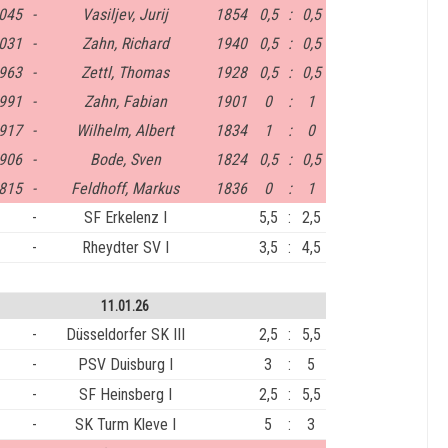
045
-
Vasiljev, Jurij
1854
0,5
:
0,5
031
-
Zahn, Richard
1940
0,5
:
0,5
963
-
Zettl, Thomas
1928
0,5
:
0,5
991
-
Zahn, Fabian
1901
0
:
1
917
-
Wilhelm, Albert
1834
1
:
0
906
-
Bode, Sven
1824
0,5
:
0,5
815
-
Feldhoff, Markus
1836
0
:
1
-
SF Erkelenz I
5,5
:
2,5
-
Rheydter SV I
3,5
:
4,5
11.01.26
-
Düsseldorfer SK III
2,5
:
5,5
-
PSV Duisburg I
3
:
5
-
SF Heinsberg I
2,5
:
5,5
-
SK Turm Kleve I
5
:
3