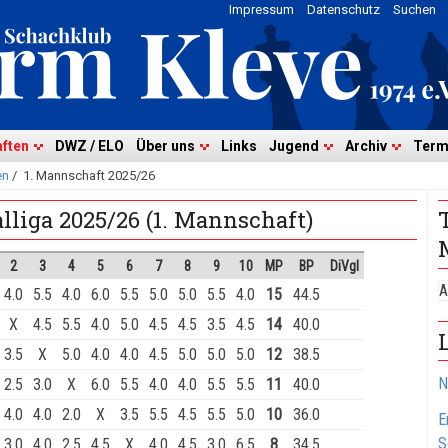
Impressum
Datenschutz
Suchen
ften
DWZ / ELO
Über uns
Links
Jugend
Archiv
Term
en
/
1. Mannschaft 2025/26
lliga 2025/26 (1. Mannschaft)
2
3
4
5
6
7
8
9
10
MP
BP
DiVgl
A
4.0
5.5
4.0
6.0
5.5
5.0
5.0
5.5
4.0
15
44.5
X
4.5
5.5
4.0
5.0
4.5
4.5
3.5
4.5
14
40.0
3.5
X
5.0
4.0
4.0
4.5
5.0
5.0
5.0
12
38.5
N
2.5
3.0
X
6.0
5.5
4.0
4.0
5.5
5.5
11
40.0
4.0
4.0
2.0
X
3.5
5.5
4.5
5.5
5.0
10
36.0
E
S
3.0
4.0
2.5
4.5
X
4.0
4.5
3.0
6.5
8
34.5