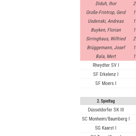
Diduh, Ihor
2
Große-Frintrop, Gerd
1
Usdenski, Andreas
1
Buyken, Florian
1
Sirringhaus, Wilfried
2
Brüggemann, Josef
1
Bala, Mert
1
Rheydter SV I
SF Erkelenz I
SF Moers I
2. Spieltag
Düsseldorfer SK III
SC Monheim/Baumberg I
SG Kaarst I