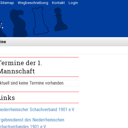
Sitemap
Wegbeschreibung
Kontakt
Login
ine
Termine der 1.
Mannschaft
ktuell sind keine Termine vorhanden.
Links
iederrheinischer Schachverband 1901 e.V.
rgebnisdienst des Niederrheinischen
chachverbandes 1901 e.V.