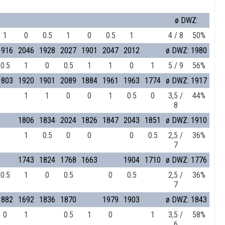
ø DWZ:
1
0
0.5
1
0
0.5
1
4 / 8
50%
1916
2046
1928
2027
1901
2047
2012
ø DWZ: 1980
0.5
1
0
0.5
1
1
0
1
5 / 9
56%
1803
1920
1901
2089
1884
1961
1963
1774
ø DWZ: 1917
1
1
0
0
1
0.5
0
3,5 /
44%
8
1806
1834
2024
1826
1847
2043
1851
ø DWZ: 1910
1
0.5
0
0
0
0.5
2,5 /
36%
7
1743
1824
1768
1663
1904
1710
ø DWZ: 1776
0.5
1
0
0.5
0
0.5
2,5 /
36%
7
1882
1692
1836
1870
1979
1903
ø DWZ: 1843
0
1
0.5
1
0
1
3,5 /
58%
6