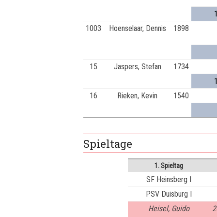
1003
Hoenselaar, Dennis
1898
15
Jaspers, Stefan
1734
16
Rieken, Kevin
1540
Spieltage
1. Spieltag
SF Heinsberg I
PSV Duisburg I
Heisel, Guido
2