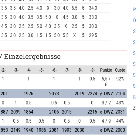
3.5
3.5
4.0
2.5
4.0
X
3.0
4.0
6.5
5
34.0
P
3.5
3.0
4.0
3.5
3.5
5.0
X
4.5
3.0
5
33.0
D
4.5
3.0
2.5
2.5
5.0
4.0
3.5
X
2.5
5
30.0
S
3.5
3.0
2.5
3.0
1.5
1.5
5.0
5.5
X
5
29.5
S
S
/ Einzelergebnisse
S
-2-
-3-
-4-
-5-
-6-
-7-
-8-
-9-
Punkte
Quote
S
1
1
1
1
0.5
5,5 /
92%
6
S
2201
1976
2073
2019
2274
ø DWZ: 2104
R
0
1
0.5
0.5
0.5
0
3 / 7
43%
Z
1887
2099
1854
2106
2015
2216
ø DWZ: 2031
1
0.5
0.5
0.5
0
0.5
0
0.5
4 / 9
44%
1853
2149
1940
1986
2081
1993
2030
-
ø DWZ: 2003