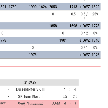
1821
1730
1990
1624
2053
1713
ø DWZ: 1822
0
0.5
0,5 /
25%
2
1858
1698
ø DWZ: 1778
0
0
0 / 2
0%
1778
1901
ø DWZ: 1840
0
0 / 1
0%
1976
ø DWZ: 1976
21.09.25
-
Düsseldorfer SK III
4
:
4
-
SK Turm Kleve I
5,5
:
2,5
083
-
Bruil, Rembrandt
2284
0
:
1