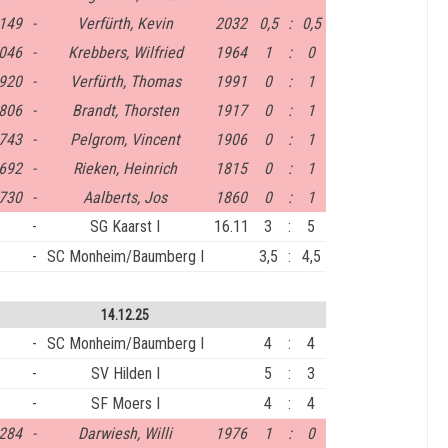
149
-
Verfürth, Kevin
2032
0,5
:
0,5
046
-
Krebbers, Wilfried
1964
1
:
0
920
-
Verfürth, Thomas
1991
0
:
1
806
-
Brandt, Thorsten
1917
0
:
1
743
-
Pelgrom, Vincent
1906
0
:
1
692
-
Rieken, Heinrich
1815
0
:
1
730
-
Aalberts, Jos
1860
0
:
1
-
SG Kaarst I
16.11
3
:
5
-
SC Monheim/Baumberg I
3,5
:
4,5
14.12.25
-
SC Monheim/Baumberg I
4
:
4
-
SV Hilden I
5
:
3
-
SF Moers I
4
:
4
284
-
Darwiesh, Willi
1976
1
:
0