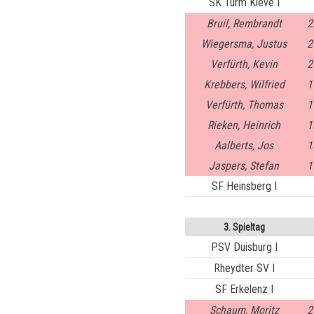
SK Turm Kleve I
Bruil, Rembrandt
2
Wiegersma, Justus
2
Verfürth, Kevin
2
Krebbers, Wilfried
1
Verfürth, Thomas
1
Rieken, Heinrich
1
Aalberts, Jos
1
Jaspers, Stefan
1
SF Heinsberg I
3. Spieltag
PSV Duisburg I
Rheydter SV I
SF Erkelenz I
Schaum, Moritz
2