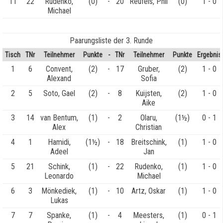
11
22
Rudenko,
(0)
-
20
Reufels, Phil
(0)
1 - 0
Michael
Paarungsliste der 3. Runde
Tisch
TNr
Teilnehmer
Punkte
-
TNr
Teilnehmer
Punkte
Ergebnis
1
6
Convent,
(2)
-
17
Gruber,
(2)
1 - 0
Alexand
Sofia
2
5
Soto, Gael
(2)
-
8
Kuijsten,
(2)
1 - 0
Aike
3
14
van Bentum,
(1)
-
2
Olaru,
(1½)
0 - 1
Alex
Christian
4
1
Hamidi,
(1½)
-
18
Breitschink,
(1)
1 - 0
Adeel
Jan
5
21
Schink,
(1)
-
22
Rudenko,
(1)
1 - 0
Leonardo
Michael
6
3
Mönkediek,
(1)
-
10
Artz, Oskar
(1)
1 - 0
Lukas
7
7
Spanke,
(1)
-
4
Meesters,
(1)
0 - 1