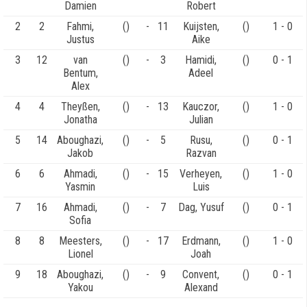
Damien
Robert
2
2
Fahmi,
()
-
11
Kuijsten,
()
1 - 0
Justus
Aike
3
12
van
()
-
3
Hamidi,
()
0 - 1
Bentum,
Adeel
Alex
4
4
Theyßen,
()
-
13
Kauczor,
()
1 - 0
Jonatha
Julian
5
14
Aboughazi,
()
-
5
Rusu,
()
0 - 1
Jakob
Razvan
6
6
Ahmadi,
()
-
15
Verheyen,
()
1 - 0
Yasmin
Luis
7
16
Ahmadi,
()
-
7
Dag, Yusuf
()
0 - 1
Sofia
8
8
Meesters,
()
-
17
Erdmann,
()
1 - 0
Lionel
Joah
9
18
Aboughazi,
()
-
9
Convent,
()
0 - 1
Yakou
Alexand