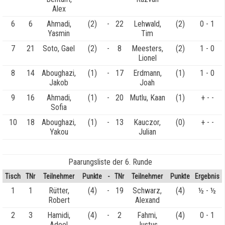
Alex
6
6
Ahmadi,
(2)
-
22
Lehwald,
(2)
0 - 1
Yasmin
Tim
7
21
Soto, Gael
(2)
-
8
Meesters,
(2)
1 - 0
Lionel
8
14
Aboughazi,
(1)
-
17
Erdmann,
(1)
1 - 0
Jakob
Joah
9
16
Ahmadi,
(1)
-
20
Mutlu, Kaan
(1)
+ - -
Sofia
10
18
Aboughazi,
(1)
-
13
Kauczor,
(0)
+ - -
Yakou
Julian
Paarungsliste der 6. Runde
Tisch
TNr
Teilnehmer
Punkte
-
TNr
Teilnehmer
Punkte
Ergebnis
1
1
Rütter,
(4)
-
19
Schwarz,
(4)
½ - ½
Robert
Alexand
2
3
Hamidi,
(4)
-
2
Fahmi,
(4)
0 - 1
Adeel
Justus