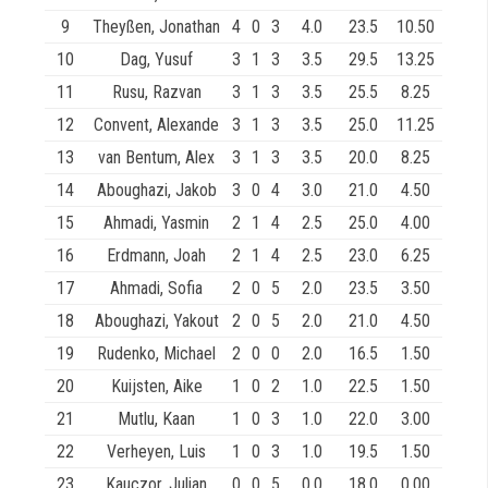
9
Theyßen, Jonathan
4
0
3
4.0
23.5
10.50
10
Dag, Yusuf
3
1
3
3.5
29.5
13.25
11
Rusu, Razvan
3
1
3
3.5
25.5
8.25
12
Convent, Alexande
3
1
3
3.5
25.0
11.25
13
van Bentum, Alex
3
1
3
3.5
20.0
8.25
14
Aboughazi, Jakob
3
0
4
3.0
21.0
4.50
15
Ahmadi, Yasmin
2
1
4
2.5
25.0
4.00
16
Erdmann, Joah
2
1
4
2.5
23.0
6.25
17
Ahmadi, Sofia
2
0
5
2.0
23.5
3.50
18
Aboughazi, Yakout
2
0
5
2.0
21.0
4.50
19
Rudenko, Michael
2
0
0
2.0
16.5
1.50
20
Kuijsten, Aike
1
0
2
1.0
22.5
1.50
21
Mutlu, Kaan
1
0
3
1.0
22.0
3.00
22
Verheyen, Luis
1
0
3
1.0
19.5
1.50
23
Kauczor, Julian
0
0
5
0.0
18.0
0.00