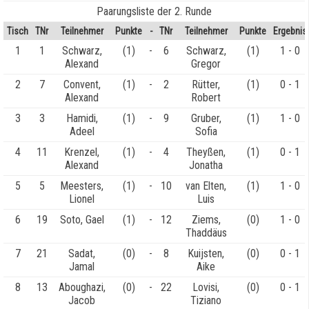
Paarungsliste der 2. Runde
Tisch
TNr
Teilnehmer
Punkte
-
TNr
Teilnehmer
Punkte
Ergebnis
1
1
Schwarz,
(1)
-
6
Schwarz,
(1)
1 - 0
Alexand
Gregor
2
7
Convent,
(1)
-
2
Rütter,
(1)
0 - 1
Alexand
Robert
3
3
Hamidi,
(1)
-
9
Gruber,
(1)
1 - 0
Adeel
Sofia
4
11
Krenzel,
(1)
-
4
Theyßen,
(1)
0 - 1
Alexand
Jonatha
5
5
Meesters,
(1)
-
10
van Elten,
(1)
1 - 0
Lionel
Luis
6
19
Soto, Gael
(1)
-
12
Ziems,
(0)
1 - 0
Thaddäus
7
21
Sadat,
(0)
-
8
Kuijsten,
(0)
0 - 1
Jamal
Aike
8
13
Aboughazi,
(0)
-
22
Lovisi,
(0)
0 - 1
Jacob
Tiziano