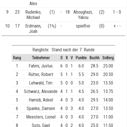
Alex
9
23
Rudenko,
(1)
-
18
Aboughazi,
(2)
1 - 0
Michael
Yakou
10
17
Erdmann,
(1½)
-
spielfrei
(0)
+ - -
Joah
Rangliste: Stand nach der 7. Runde
Rang
Teilnehmer
S
R
V
Punkte
Buchh
SoBerg
1
Fahmi, Justus
6
0
1
6.0
28.5
25.00
2
Rütter, Robert
5
1
1
5.5
29.0
20.50
3
Lehwald, Tim
5
0
0
5.0
23.0
15.50
4
Schwarz, Alexande
4
1
1
4.5
26.5
13.75
5
Hamidi, Adeel
4
0
3
4.0
29.5
14.00
6
Spanke, Damien
4
0
3
4.0
27.0
13.50
7
Meesters, Lionel
4
0
3
4.0
27.0
11.00
8
Soto, Gael
4
0
2
4.0
25.0
11.50