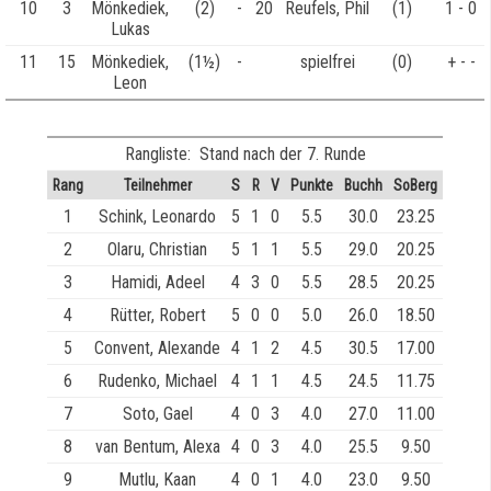
10
3
Mönkediek,
(2)
-
20
Reufels, Phil
(1)
1 - 0
Lukas
11
15
Mönkediek,
(1½)
-
spielfrei
(0)
+ - -
Leon
Rangliste: Stand nach der 7. Runde
Rang
Teilnehmer
S
R
V
Punkte
Buchh
SoBerg
1
Schink, Leonardo
5
1
0
5.5
30.0
23.25
2
Olaru, Christian
5
1
1
5.5
29.0
20.25
3
Hamidi, Adeel
4
3
0
5.5
28.5
20.25
4
Rütter, Robert
5
0
0
5.0
26.0
18.50
5
Convent, Alexande
4
1
2
4.5
30.5
17.00
6
Rudenko, Michael
4
1
1
4.5
24.5
11.75
7
Soto, Gael
4
0
3
4.0
27.0
11.00
8
van Bentum, Alexa
4
0
3
4.0
25.5
9.50
9
Mutlu, Kaan
4
0
1
4.0
23.0
9.50