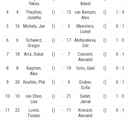
Yakou
Adeel
4
4
Theyßen,
()
-
15
van Bentum,
()
1 - 0
Jonatha
Alex
5
16
Michels, Jan
()
-
5
Meesters,
()
0 - 1
Lionel
6
6
Schwarz,
()
-
17
Abduvalieva,
()
1 - 0
Gregor
Dat
7
18
Artz, Oskar
()
-
7
Convent,
()
0 - 1
Alexand
8
8
Kuijsten,
()
-
19
Soto, Gael
()
0 - 1
Aike
9
20
Reufels, Phil
()
-
9
Gruber,
()
0 - 1
Sofia
10
10
van Elten,
()
-
21
Sadat,
()
1 - 0
Luis
Jamal
11
22
Lovisi,
()
-
11
Krenzel,
()
0 - 1
Tiziano
Alexand