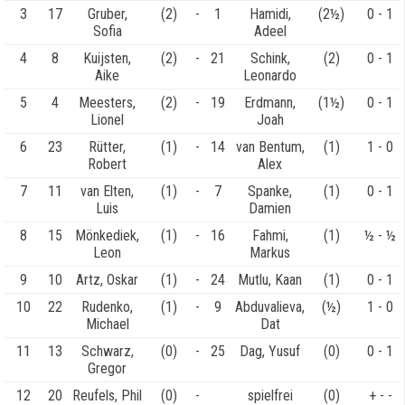
3
17
Gruber,
(2)
-
1
Hamidi,
(2½)
0 - 1
Sofia
Adeel
4
8
Kuijsten,
(2)
-
21
Schink,
(2)
0 - 1
Aike
Leonardo
5
4
Meesters,
(2)
-
19
Erdmann,
(1½)
0 - 1
Lionel
Joah
6
23
Rütter,
(1)
-
14
van Bentum,
(1)
1 - 0
Robert
Alex
7
11
van Elten,
(1)
-
7
Spanke,
(1)
0 - 1
Luis
Damien
8
15
Mönkediek,
(1)
-
16
Fahmi,
(1)
½ - ½
Leon
Markus
9
10
Artz, Oskar
(1)
-
24
Mutlu, Kaan
(1)
0 - 1
10
22
Rudenko,
(1)
-
9
Abduvalieva,
(½)
1 - 0
Michael
Dat
11
13
Schwarz,
(0)
-
25
Dag, Yusuf
(0)
0 - 1
Gregor
12
20
Reufels, Phil
(0)
-
spielfrei
(0)
+ - -