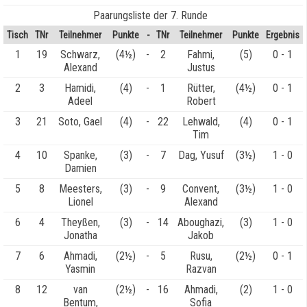
Paarungsliste der 7. Runde
Tisch
TNr
Teilnehmer
Punkte
-
TNr
Teilnehmer
Punkte
Ergebnis
1
19
Schwarz,
(4½)
-
2
Fahmi,
(5)
0 - 1
Alexand
Justus
2
3
Hamidi,
(4)
-
1
Rütter,
(4½)
0 - 1
Adeel
Robert
3
21
Soto, Gael
(4)
-
22
Lehwald,
(4)
0 - 1
Tim
4
10
Spanke,
(3)
-
7
Dag, Yusuf
(3½)
1 - 0
Damien
5
8
Meesters,
(3)
-
9
Convent,
(3½)
1 - 0
Lionel
Alexand
6
4
Theyßen,
(3)
-
14
Aboughazi,
(3)
1 - 0
Jonatha
Jakob
7
6
Ahmadi,
(2½)
-
5
Rusu,
(2½)
0 - 1
Yasmin
Razvan
8
12
van
(2½)
-
16
Ahmadi,
(2)
1 - 0
Bentum,
Sofia