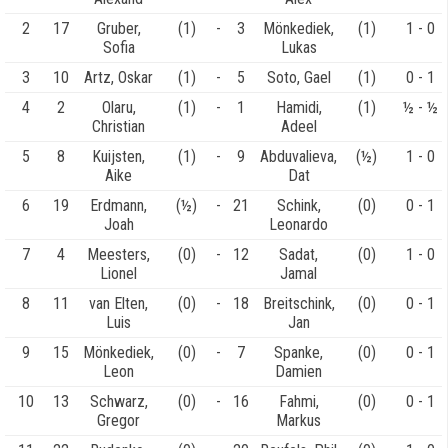
2
17
Gruber,
(1)
-
3
Mönkediek,
(1)
1 - 0
Sofia
Lukas
3
10
Artz, Oskar
(1)
-
5
Soto, Gael
(1)
0 - 1
4
2
Olaru,
(1)
-
1
Hamidi,
(1)
½ - ½
Christian
Adeel
5
8
Kuijsten,
(1)
-
9
Abduvalieva,
(½)
1 - 0
Aike
Dat
6
19
Erdmann,
(½)
-
21
Schink,
(0)
0 - 1
Joah
Leonardo
7
4
Meesters,
(0)
-
12
Sadat,
(0)
1 - 0
Lionel
Jamal
8
11
van Elten,
(0)
-
18
Breitschink,
(0)
0 - 1
Luis
Jan
9
15
Mönkediek,
(0)
-
7
Spanke,
(0)
0 - 1
Leon
Damien
10
13
Schwarz,
(0)
-
16
Fahmi,
(0)
0 - 1
Gregor
Markus