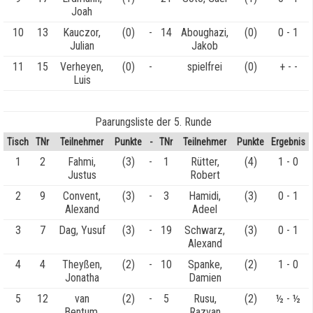
Joah
10
13
Kauczor,
(0)
-
14
Aboughazi,
(0)
0 - 1
Julian
Jakob
11
15
Verheyen,
(0)
-
spielfrei
(0)
+ - -
Luis
Paarungsliste der 5. Runde
Tisch
TNr
Teilnehmer
Punkte
-
TNr
Teilnehmer
Punkte
Ergebnis
1
2
Fahmi,
(3)
-
1
Rütter,
(4)
1 - 0
Justus
Robert
2
9
Convent,
(3)
-
3
Hamidi,
(3)
0 - 1
Alexand
Adeel
3
7
Dag, Yusuf
(3)
-
19
Schwarz,
(3)
0 - 1
Alexand
4
4
Theyßen,
(2)
-
10
Spanke,
(2)
1 - 0
Jonatha
Damien
5
12
van
(2)
-
5
Rusu,
(2)
½ - ½
Bentum,
Razvan