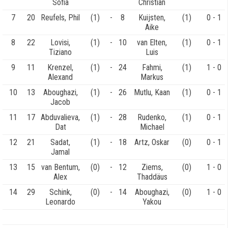
Sofia
Christian
7
20
Reufels, Phil
(1)
-
8
Kuijsten,
(1)
0 - 1
Aike
8
22
Lovisi,
(1)
-
10
van Elten,
(1)
0 - 1
Tiziano
Luis
9
11
Krenzel,
(1)
-
24
Fahmi,
(1)
1 - 0
Alexand
Markus
10
13
Aboughazi,
(1)
-
26
Mutlu, Kaan
(1)
0 - 1
Jacob
11
17
Abduvalieva,
(1)
-
28
Rudenko,
(1)
0 - 1
Dat
Michael
12
21
Sadat,
(1)
-
18
Artz, Oskar
(0)
0 - 1
Jamal
13
15
van Bentum,
(0)
-
12
Ziems,
(0)
1 - 0
Alex
Thaddäus
14
29
Schink,
(0)
-
14
Aboughazi,
(0)
1 - 0
Leonardo
Yakou