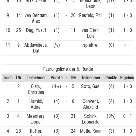
8
10
Artz, Oskar
(1)
-
15
Mönkediek,
(1½)
1 - 0
Leon
9
14
van Bentum,
(1)
-
20
Reufels, Phil
(1)
1 - 0
Alex
10
25
Dag, Yusuf
(1)
-
11
van Elten,
(1)
1 - 0
Luis
11
9
Abduvalieva,
(½)
-
spielfrei
(0)
+ - -
Dat
Paarungsliste der 6. Runde
Tisch
TNr
Teilnehmer
Punkte
-
TNr
Teilnehmer
Punkte
Ergebnis
1
2
Olaru,
(4½)
-
5
Soto, Gael
(4)
1 - 0
Christian
2
1
Hamidi,
(4)
-
6
Convent,
(4)
1 - 0
Adeel
Alexand
3
4
Meesters,
(3)
-
21
Schink,
(3½)
0 - 1
Lionel
Leonardo
4
23
Rütter,
(3)
-
24
Mutlu, Kaan
(3)
1 - 0