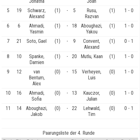
Jonatha
Joah
5
19
Schwarz,
(1)
-
5
Rusu,
(1)
1 - 0
Alexand
Razvan
6
6
Ahmadi,
(1)
-
18
Aboughazi,
(1)
1 - 0
Yasmin
Yakou
7
21
Soto, Gael
(1)
-
9
Convent,
(1)
0 - 1
Alexand
8
10
Spanke,
(1)
-
20
Mutlu, Kaan
(1)
1 - 0
Damien
9
12
van
(0)
-
15
Verheyen,
(0)
1 - 0
Bentum,
Luis
Alex
10
16
Ahmadi,
(0)
-
13
Kauczor,
(0)
1 - 0
Sofia
Julian
11
14
Aboughazi,
(0)
-
22
Lehwald,
(0)
0 - 1
Jakob
Tim
Paarungsliste der 4. Runde