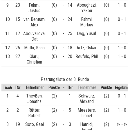
9
23
Fahmi,
(0)
-
14
Aboughazi,
(0)
1 - 0
Justus
Yakou
10
15
van Bentum,
(0)
-
24
Fahmi,
(0)
0 - 1
Alex
Markus
11
17
Abduvalieva,
(0)
-
25
Dag, Yusuf
(0)
0 - 1
Dat
12
26
Mutlu, Kaan
(0)
-
18
Artz, Oskar
(0)
1 - 0
13
27
Olaru,
(0)
-
20
Reufels, Phil
(0)
1 - 0
Christian
Paarungsliste der 3. Runde
Tisch
TNr
Teilnehmer
Punkte
-
TNr
Teilnehmer
Punkte
Ergebnis
1
4
Theyßen,
(2)
-
1
Schwarz,
(2)
0 - 1
Jonatha
Alexand
2
2
Rütter,
(2)
-
5
Meesters,
(2)
1 - 0
Robert
Lionel
3
19
Soto, Gael
(2)
-
3
Hamidi,
(2)
½ - ½
Adeel