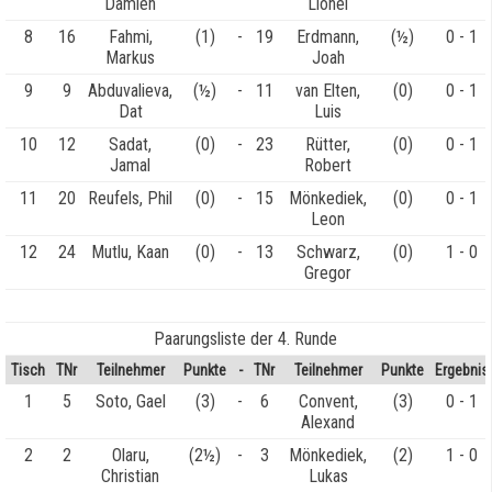
Damien
Lionel
8
16
Fahmi,
(1)
-
19
Erdmann,
(½)
0 - 1
Markus
Joah
9
9
Abduvalieva,
(½)
-
11
van Elten,
(0)
0 - 1
Dat
Luis
10
12
Sadat,
(0)
-
23
Rütter,
(0)
0 - 1
Jamal
Robert
11
20
Reufels, Phil
(0)
-
15
Mönkediek,
(0)
0 - 1
Leon
12
24
Mutlu, Kaan
(0)
-
13
Schwarz,
(0)
1 - 0
Gregor
Paarungsliste der 4. Runde
Tisch
TNr
Teilnehmer
Punkte
-
TNr
Teilnehmer
Punkte
Ergebnis
1
5
Soto, Gael
(3)
-
6
Convent,
(3)
0 - 1
Alexand
2
2
Olaru,
(2½)
-
3
Mönkediek,
(2)
1 - 0
Christian
Lukas