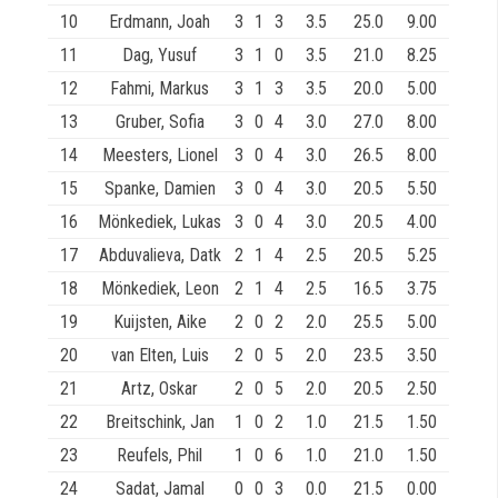
10
Erdmann, Joah
3
1
3
3.5
25.0
9.00
11
Dag, Yusuf
3
1
0
3.5
21.0
8.25
12
Fahmi, Markus
3
1
3
3.5
20.0
5.00
13
Gruber, Sofia
3
0
4
3.0
27.0
8.00
14
Meesters, Lionel
3
0
4
3.0
26.5
8.00
15
Spanke, Damien
3
0
4
3.0
20.5
5.50
16
Mönkediek, Lukas
3
0
4
3.0
20.5
4.00
17
Abduvalieva, Datk
2
1
4
2.5
20.5
5.25
18
Mönkediek, Leon
2
1
4
2.5
16.5
3.75
19
Kuijsten, Aike
2
0
2
2.0
25.5
5.00
20
van Elten, Luis
2
0
5
2.0
23.5
3.50
21
Artz, Oskar
2
0
5
2.0
20.5
2.50
22
Breitschink, Jan
1
0
2
1.0
21.5
1.50
23
Reufels, Phil
1
0
6
1.0
21.0
1.50
24
Sadat, Jamal
0
0
3
0.0
21.5
0.00