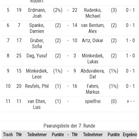
Robert
5
19
Erdmann,
(2½)
-
22
Rudenko,
(3)
0 - 1
Joah
Michael
6
7
Spanke,
(2)
-
14
van Bentum,
(2)
0 - 1
Damien
Alex
7
17
Gruber,
(2)
-
10
Artz, Oskar
(2)
1 - 0
Sofia
8
25
Dag, Yusuf
(2)
-
3
Mönkediek,
(2)
1 - 0
Lukas
9
15
Mönkediek,
(1½)
-
9
Abduvalieva,
(1½)
0 - 1
Leon
Dat
10
20
Reufels, Phil
(1)
-
16
Fahmi,
(1½)
0 - 1
Markus
11
11
van Elten,
(1)
-
spielfrei
(0)
+ - -
Luis
Paarungsliste der 7. Runde
Tisch
TNr
Teilnehmer
Punkte
-
TNr
Teilnehmer
Punkte
Ergebnis