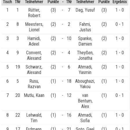
Tisch
TNr
Teilnehmer
Punkte
-
TNr
Teilnehmer
Punkte
Ergebnis
1
1
Rütter,
(3)
-
7
Dag, Yusuf
(3)
1 - 0
Robert
2
8
Meesters,
(2)
-
2
Fahmi,
(2)
0 - 1
Lionel
Justus
3
3
Hamidi,
(2)
-
10
Spanke,
(2)
1 - 0
Adeel
Damien
4
9
Convent,
(2)
-
4
Theyßen,
(2)
1 - 0
Alexand
Jonatha
5
19
Schwarz,
(2)
-
6
Ahmadi,
(2)
1 - 0
Alexand
Yasmin
6
5
Rusu,
(1)
-
18
Aboughazi,
(1)
1 - 0
Razvan
Yakou
7
20
Mutlu, Kaan
(1)
-
12
van
(1)
0 - 1
Bentum,
Alex
8
22
Lehwald,
(1)
-
16
Ahmadi,
(1)
1 - 0
Tim
Sofia
9
17
Erdmann,
(1)
-
21
Soto, Gael
(1)
0 - 1