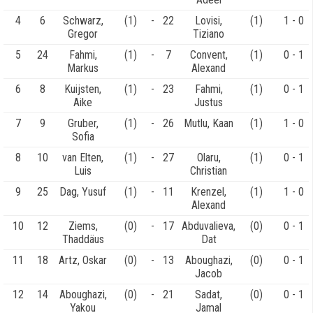
4
6
Schwarz,
(1)
-
22
Lovisi,
(1)
1 - 0
Gregor
Tiziano
5
24
Fahmi,
(1)
-
7
Convent,
(1)
0 - 1
Markus
Alexand
6
8
Kuijsten,
(1)
-
23
Fahmi,
(1)
0 - 1
Aike
Justus
7
9
Gruber,
(1)
-
26
Mutlu, Kaan
(1)
1 - 0
Sofia
8
10
van Elten,
(1)
-
27
Olaru,
(1)
0 - 1
Luis
Christian
9
25
Dag, Yusuf
(1)
-
11
Krenzel,
(1)
1 - 0
Alexand
10
12
Ziems,
(0)
-
17
Abduvalieva,
(0)
0 - 1
Thaddäus
Dat
11
18
Artz, Oskar
(0)
-
13
Aboughazi,
(0)
0 - 1
Jacob
12
14
Aboughazi,
(0)
-
21
Sadat,
(0)
0 - 1
Yakou
Jamal