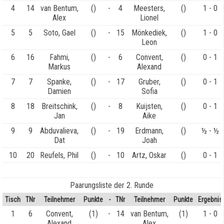
4
14
van Bentum,
()
-
4
Meesters,
()
1 - 0
Alex
Lionel
5
5
Soto, Gael
()
-
15
Mönkediek,
()
1 - 0
Leon
6
16
Fahmi,
()
-
6
Convent,
()
0 - 1
Markus
Alexand
7
7
Spanke,
()
-
17
Gruber,
()
0 - 1
Damien
Sofia
8
18
Breitschink,
()
-
8
Kuijsten,
()
0 - 1
Jan
Aike
9
9
Abduvalieva,
()
-
19
Erdmann,
()
½ - ½
Dat
Joah
10
20
Reufels, Phil
()
-
10
Artz, Oskar
()
0 - 1
Paarungsliste der 2. Runde
Tisch
TNr
Teilnehmer
Punkte
-
TNr
Teilnehmer
Punkte
Ergebnis
1
6
Convent,
(1)
-
14
van Bentum,
(1)
1 - 0
Alexand
Alex