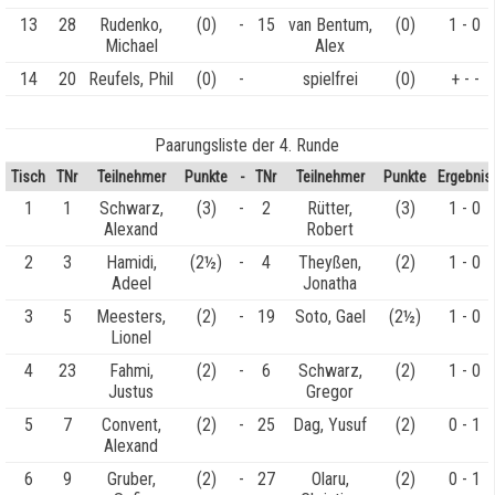
13
28
Rudenko,
(0)
-
15
van Bentum,
(0)
1 - 0
Michael
Alex
14
20
Reufels, Phil
(0)
-
spielfrei
(0)
+ - -
Paarungsliste der 4. Runde
Tisch
TNr
Teilnehmer
Punkte
-
TNr
Teilnehmer
Punkte
Ergebnis
1
1
Schwarz,
(3)
-
2
Rütter,
(3)
1 - 0
Alexand
Robert
2
3
Hamidi,
(2½)
-
4
Theyßen,
(2)
1 - 0
Adeel
Jonatha
3
5
Meesters,
(2)
-
19
Soto, Gael
(2½)
1 - 0
Lionel
4
23
Fahmi,
(2)
-
6
Schwarz,
(2)
1 - 0
Justus
Gregor
5
7
Convent,
(2)
-
25
Dag, Yusuf
(2)
0 - 1
Alexand
6
9
Gruber,
(2)
-
27
Olaru,
(2)
0 - 1