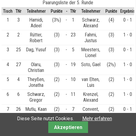
Paarungsliste der 5. Runde
Tisch
TNr
Teilnehmer
Punkte
-
TNr
Teilnehmer
Punkte
Ergebnis
1
3
Hamidi,
(3½)
-
1
Schwarz,
(4)
0 - 1
Adeel
Alexand
2
2
Rütter,
(3)
-
23
Fahmi,
(3)
1 - 0
Robert
Justus
3
25
Dag, Yusuf
(3)
-
5
Meesters,
(3)
0 - 1
Lionel
4
27
Olaru,
(3)
-
19
Soto, Gael
(2½)
1 - 0
Christian
5
4
Theyßen,
(2)
-
10
van Elten,
(2)
1 - 0
Jonatha
Luis
6
6
Schwarz,
(2)
-
11
Krenzel,
(2)
1 - 0
Gregor
Alexand
7
26
Mutlu, Kaan
(2)
-
7
Convent,
(2)
0 - 1
Alexand
Diese Seite nutzt Cookies.
Mehr erfahren
8
28
Rudenko,
(2)
-
9
Gruber,
(2)
1 - 0
Akzeptieren
Michael
Sofia