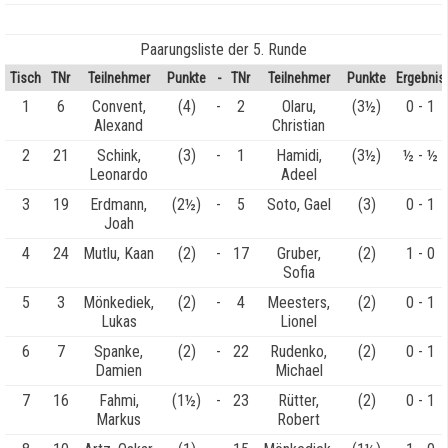
Paarungsliste der 5. Runde
Tisch
TNr
Teilnehmer
Punkte
-
TNr
Teilnehmer
Punkte
Ergebnis
1
6
Convent,
(4)
-
2
Olaru,
(3½)
0 - 1
Alexand
Christian
2
21
Schink,
(3)
-
1
Hamidi,
(3½)
½ - ½
Leonardo
Adeel
3
19
Erdmann,
(2½)
-
5
Soto, Gael
(3)
0 - 1
Joah
4
24
Mutlu, Kaan
(2)
-
17
Gruber,
(2)
1 - 0
Sofia
5
3
Mönkediek,
(2)
-
4
Meesters,
(2)
0 - 1
Lukas
Lionel
6
7
Spanke,
(2)
-
22
Rudenko,
(2)
0 - 1
Damien
Michael
7
16
Fahmi,
(1½)
-
23
Rütter,
(2)
0 - 1
Markus
Robert