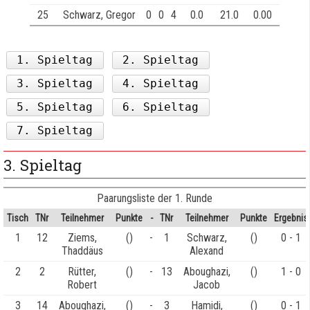
25
Schwarz, Gregor
0
0
4
0.0
21.0
0.00
1. Spieltag
2. Spieltag
3. Spieltag
4. Spieltag
5. Spieltag
6. Spieltag
7. Spieltag
3. Spieltag
Paarungsliste der 1. Runde
Tisch
TNr
Teilnehmer
Punkte
-
TNr
Teilnehmer
Punkte
Ergebnis
1
12
Ziems,
()
-
1
Schwarz,
()
0 - 1
Thaddäus
Alexand
2
2
Rütter,
()
-
13
Aboughazi,
()
1 - 0
Robert
Jacob
3
14
Aboughazi,
()
-
3
Hamidi,
()
0 - 1