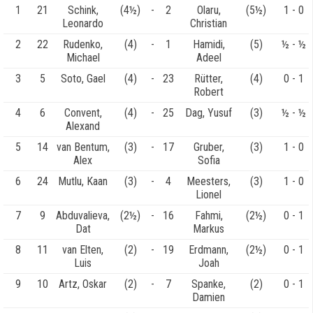
1
21
Schink,
(4½)
-
2
Olaru,
(5½)
1 - 0
Leonardo
Christian
2
22
Rudenko,
(4)
-
1
Hamidi,
(5)
½ - ½
Michael
Adeel
3
5
Soto, Gael
(4)
-
23
Rütter,
(4)
0 - 1
Robert
4
6
Convent,
(4)
-
25
Dag, Yusuf
(3)
½ - ½
Alexand
5
14
van Bentum,
(3)
-
17
Gruber,
(3)
1 - 0
Alex
Sofia
6
24
Mutlu, Kaan
(3)
-
4
Meesters,
(3)
1 - 0
Lionel
7
9
Abduvalieva,
(2½)
-
16
Fahmi,
(2½)
0 - 1
Dat
Markus
8
11
van Elten,
(2)
-
19
Erdmann,
(2½)
0 - 1
Luis
Joah
9
10
Artz, Oskar
(2)
-
7
Spanke,
(2)
0 - 1
Damien