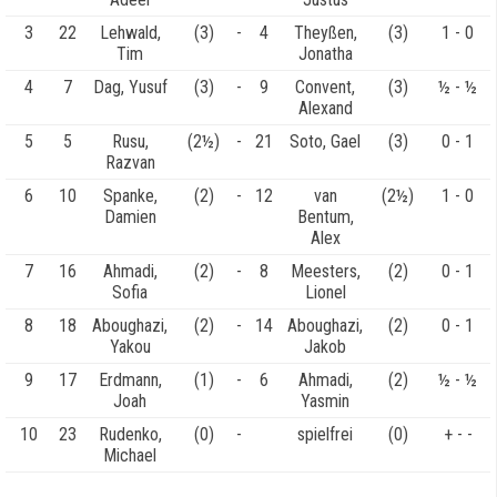
3
22
Lehwald,
(3)
-
4
Theyßen,
(3)
1 - 0
Tim
Jonatha
4
7
Dag, Yusuf
(3)
-
9
Convent,
(3)
½ - ½
Alexand
5
5
Rusu,
(2½)
-
21
Soto, Gael
(3)
0 - 1
Razvan
6
10
Spanke,
(2)
-
12
van
(2½)
1 - 0
Damien
Bentum,
Alex
7
16
Ahmadi,
(2)
-
8
Meesters,
(2)
0 - 1
Sofia
Lionel
8
18
Aboughazi,
(2)
-
14
Aboughazi,
(2)
0 - 1
Yakou
Jakob
9
17
Erdmann,
(1)
-
6
Ahmadi,
(2)
½ - ½
Joah
Yasmin
10
23
Rudenko,
(0)
-
spielfrei
(0)
+ - -
Michael