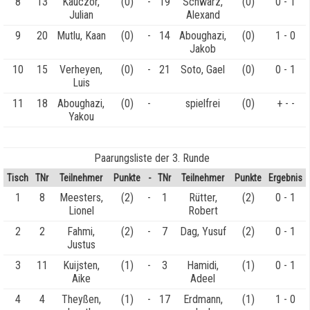
8
13
Kauczor,
(0)
-
19
Schwarz,
(0)
0 - 1
Julian
Alexand
9
20
Mutlu, Kaan
(0)
-
14
Aboughazi,
(0)
1 - 0
Jakob
10
15
Verheyen,
(0)
-
21
Soto, Gael
(0)
0 - 1
Luis
11
18
Aboughazi,
(0)
-
spielfrei
(0)
+ - -
Yakou
Paarungsliste der 3. Runde
Tisch
TNr
Teilnehmer
Punkte
-
TNr
Teilnehmer
Punkte
Ergebnis
1
8
Meesters,
(2)
-
1
Rütter,
(2)
0 - 1
Lionel
Robert
2
2
Fahmi,
(2)
-
7
Dag, Yusuf
(2)
0 - 1
Justus
3
11
Kuijsten,
(1)
-
3
Hamidi,
(1)
0 - 1
Aike
Adeel
4
4
Theyßen,
(1)
-
17
Erdmann,
(1)
1 - 0