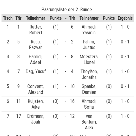
Paarungsliste der 2. Runde
Tisch
TNr
Teilnehmer
Punkte
-
TNr
Teilnehmer
Punkte
Ergebnis
1
1
Rütter,
(1)
-
6
Ahmadi,
(1)
1 - 0
Robert
Yasmin
2
5
Rusu,
(1)
-
2
Fahmi,
(1)
0 - 1
Razvan
Justus
3
3
Hamidi,
(1)
-
8
Meesters,
(1)
0 - 1
Adeel
Lionel
4
7
Dag, Yusuf
(1)
-
4
Theyßen,
(1)
1 - 0
Jonatha
5
9
Convent,
(1)
-
10
Spanke,
(0)
0 - 1
Alexand
Damien
6
11
Kuijsten,
(0)
-
16
Ahmadi,
(0)
1 - 0
Aike
Sofia
7
17
Erdmann,
(0)
-
12
van
(0)
1 - 0
Joah
Bentum,
Alex