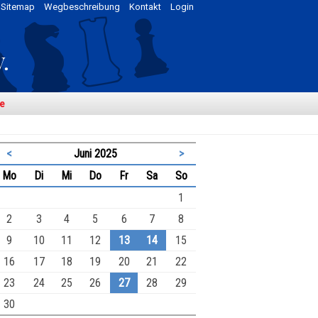
Sitemap
Wegbeschreibung
Kontakt
Login
e
<
Juni 2025
>
ntag
enstag
ttwoch
nnerstag
eitag
mstag
nntag
Mo
Di
Mi
Do
Fr
Sa
So
1
2
3
4
5
6
7
8
9
10
11
12
13
14
15
16
17
18
19
20
21
22
23
24
25
26
27
28
29
30