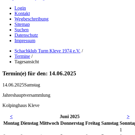
Login
Kontakt
Wegbeschreibung
Sitemap
Suchen
Datenschutz
Impressum
Schachklub Turm Kleve 1974 e.V.
/
Termine
/
Tagesansicht
Termin(e) für den: 14.06.2025
14.06.2025
Samstag
Jahreshauptversammlung
Kolpinghaus Kleve
<
Juni 2025
>
Mo
ntag
Di
enstag
Mi
ttwoch
Do
nnerstag
Fr
eitag
Sa
mstag
So
nnta
1