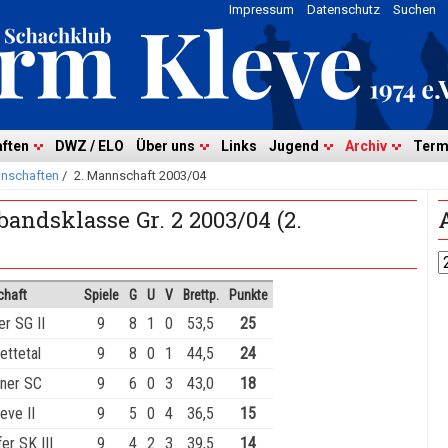
Impressum
Datenschutz
Suchen
ften
DWZ / ELO
Über uns
Links
Jugend
Archiv
Term
nschaften
/
2. Mannschaft 2003/04
andsklasse Gr. 2 2003/04 (2.
haft
Spiele
G
U
V
Brettp.
Punkte
er SG II
9
8
1
0
53,5
25
ttetal
9
8
0
1
44,5
24
ner SC
9
6
0
3
43,0
18
eve II
9
5
0
4
36,5
15
er SK III
9
4
2
3
39,5
14