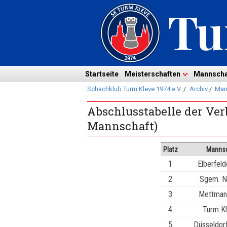
Navigation
überspringen
Navigation
Startseite
Meisterschaften
Mannscha
Schachklub Turm Kleve 1974 e.V.
/
Archiv
/
Man
überspringen
Abschlusstabelle der Verb
Mannschaft)
Platz
Mannsc
1
Elberfeld
2
Sgem. Ne
3
Mettman
4
Turm Kl
5
Düsseldorf