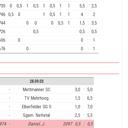
730
0
0,5
1
0,5
1
0,5
1
1
5,5
:
2,5
746
0,5
0
1
0,5
1
1
4
:
2
744
0
0
0
0,5
1
1,5
:
3,5
726
0,5
0,5
:
0,5
606
0
0
:
1
676
0
0
:
1
28.09.03
-
Mettmanner SC
3,0
:
5,0
-
TV Mehrhoog
1,5
:
6,5
-
Elberfelder SG II
1,0
:
7,0
-
Sgem. Nettetal
2,5
:
5,5
974
-
Daniel, J.
2097
0,5
:
0,5