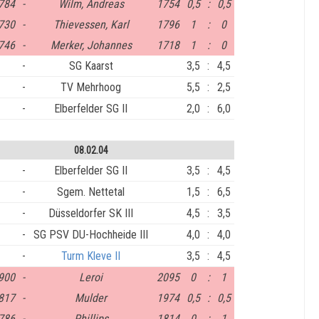
784
-
Wilm, Andreas
1754
0,5
:
0,5
730
-
Thievessen, Karl
1796
1
:
0
746
-
Merker, Johannes
1718
1
:
0
-
SG Kaarst
3,5
:
4,5
-
TV Mehrhoog
5,5
:
2,5
-
Elberfelder SG II
2,0
:
6,0
08.02.04
-
Elberfelder SG II
3,5
:
4,5
-
Sgem. Nettetal
1,5
:
6,5
-
Düsseldorfer SK III
4,5
:
3,5
-
SG PSV DU-Hochheide III
4,0
:
4,0
-
Turm Kleve II
3,5
:
4,5
900
-
Leroi
2095
0
:
1
817
-
Mulder
1974
0,5
:
0,5
786
-
Phillips
1814
0
:
1