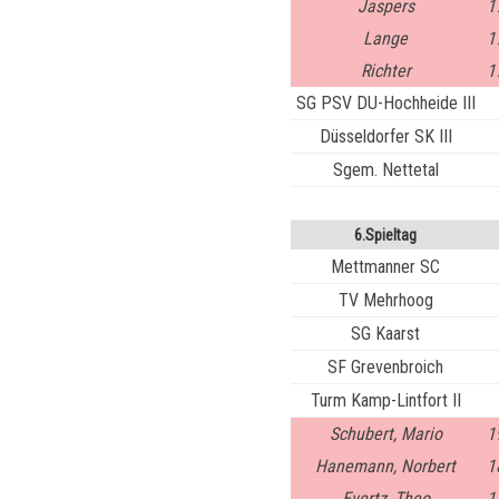
Jaspers
1
Lange
1
Richter
1
SG PSV DU-Hochheide III
Düsseldorfer SK III
Sgem. Nettetal
6.Spieltag
Mettmanner SC
TV Mehrhoog
SG Kaarst
SF Grevenbroich
Turm Kamp-Lintfort II
Schubert, Mario
1
Hanemann, Norbert
1
Evertz, Theo
1