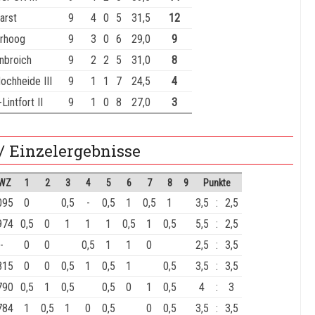
arst
9
4
0
5
31,5
12
rhoog
9
3
0
6
29,0
9
nbroich
9
2
2
5
31,0
8
chheide III
9
1
1
7
24,5
4
intfort II
9
1
0
8
27,0
3
/ Einzelergebnisse
WZ
1
2
3
4
5
6
7
8
9
Punkte
095
0
0,5
-
0,5
1
0,5
1
3,5
:
2,5
974
0,5
0
1
1
1
0,5
1
0,5
5,5
:
2,5
-
0
0
0,5
1
1
0
2,5
:
3,5
815
0
0
0,5
1
0,5
1
0,5
3,5
:
3,5
790
0,5
1
0,5
0,5
0
1
0,5
4
:
3
784
1
0,5
1
0
0,5
0
0,5
3,5
:
3,5