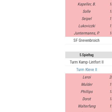
Kapeller, B.
1
Solle
1
Seipel
1
Lukoviczki
1
Juntermanns, P.
1
SF Grevenbroich
5.Spieltag
Turm Kamp-Lintfort II
Turm Kleve II
Leroi
2
Mulder
1
Phillips
1
Dorst
1
Walterfang
1