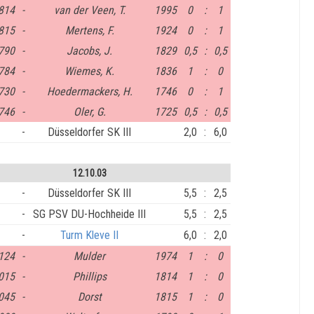
814
-
van der Veen, T.
1995
0
:
1
815
-
Mertens, F.
1924
0
:
1
790
-
Jacobs, J.
1829
0,5
:
0,5
784
-
Wiemes, K.
1836
1
:
0
730
-
Hoedermackers, H.
1746
0
:
1
746
-
Oler, G.
1725
0,5
:
0,5
-
Düsseldorfer SK III
2,0
:
6,0
12.10.03
-
Düsseldorfer SK III
5,5
:
2,5
-
SG PSV DU-Hochheide III
5,5
:
2,5
-
Turm Kleve II
6,0
:
2,0
124
-
Mulder
1974
1
:
0
015
-
Phillips
1814
1
:
0
045
-
Dorst
1815
1
:
0