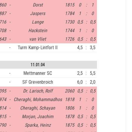
860
-
Dorst
1815
0
:
1
887
-
Jaspers
1784
1
:
0
716
-
Lange
1730
0,5
:
0,5
708
-
Hackstein
1744
1
:
0
643
-
van Vliet
1726
0,5
:
0,5
-
Turm Kamp-Lintfort II
4,5
:
3,5
11.01.04
-
Mettmanner SC
2,5
:
5,5
-
SF Grevenbroich
6,0
:
2,0
095
-
Dr. Larisch, Rolf
2060
0,5
:
0,5
974
-
Cheraghi, Mohammadhos
1818
1
:
0
814
-
Cheraghi, Schayan
1806
1
:
0
815
-
Morjan, Joachim
1878
0,5
:
0,5
790
-
Sparka, Heinz
1875
0,5
:
0,5