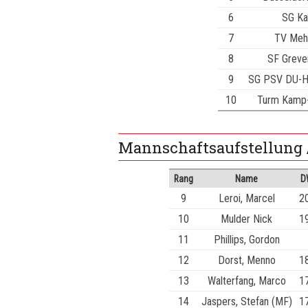
6
SG Ka
7
TV Meh
8
SF Greve
9
SG PSV DU-Ho
10
Turm Kamp-L
Mannschaftsaufstellung 
Rang
Name
D
9
Leroi, Marcel
2
10
Mulder Nick
1
11
Phillips, Gordon
12
Dorst, Menno
1
13
Walterfang, Marco
1
14
Jaspers, Stefan (MF)
1