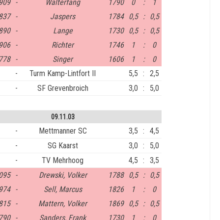
909
-
Walterfang
1790
0
:
1
837
-
Jaspers
1784
0,5
:
0,5
890
-
Lange
1730
0,5
:
0,5
906
-
Richter
1746
1
:
0
778
-
Singer
1606
1
:
0
-
Turm Kamp-Lintfort II
5,5
:
2,5
-
SF Grevenbroich
3,0
:
5,0
09.11.03
-
Mettmanner SC
3,5
:
4,5
-
SG Kaarst
3,0
:
5,0
-
TV Mehrhoog
4,5
:
3,5
095
-
Drewski, Volker
1788
0,5
:
0,5
974
-
Sell, Marcus
1826
1
:
0
815
-
Mattern, Volker
1869
0,5
:
0,5
790
-
Sanders, Frank
1730
1
:
0