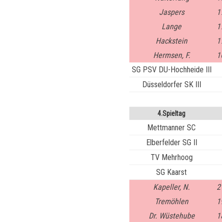
Jaspers
1
Lange
1
Hackstein
1
Hermsen, F.
1
SG PSV DU-Hochheide III
Düsseldorfer SK III
4.Spieltag
Mettmanner SC
Elberfelder SG II
TV Mehrhoog
SG Kaarst
Kapeller, N.
2
Tremöhlen
1
Dr. Wüstehube
1