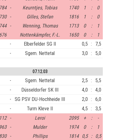
784
-
Keurntjes, Tobias
1740
1
:
0
730
-
Gilles, Stefan
1816
1
:
0
744
-
Wenning, Thomas
1713
0
:
1
676
Nottenkämpfer, F.-L.
1650
0
:
1
-
Elberfelder SG II
0,5
:
7,5
-
Sgem. Nettetal
3,0
:
5,0
07.12.03
-
Sgem. Nettetal
2,5
:
5,5
-
Düsseldorfer SK III
4,0
:
4,0
-
SG PSV DU-Hochheide III
2,0
:
6,0
-
Turm Kleve II
4,5
:
3,5
112
-
Leroi
2095
+
:
-
963
-
Mulder
1974
0
:
1
830
-
Phillips
1814
0,5
:
0,5