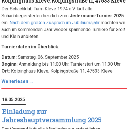
Kolpinghaus Kleve, Kolpingstraße 11, 47533 Kleve
Der Schachklub Turm Kleve 1974 e.V. lädt alle
Schachbegeisterten herzlich zum
Jedermann-Turnier 2025
ein.
Nach dem großen Zuspruch im Jubiläumsjahr
möchten wir
auch im kommenden Jahr wieder spannende Turniere für Groß
und Klein anbieten.
Turnierdaten im Überblick:
Datum:
Samstag, 06. September 2025
Beginn:
Anmeldung bis 11:00 Uhr, Turnierstart um 11:30 Uhr
Ort:
Kolpinghaus Kleve, Kolpingstraße 11, 47533 Kleve
Einladung
Weiterlesen …
zum
Jedermann-
18.05.2025
Schachturnier
2025
Einladung zur
in
Jahreshauptversammlung 2025
Kleve