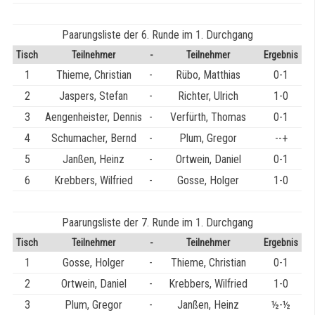
Paarungsliste der 6. Runde im 1. Durchgang
Tisch
Teilnehmer
-
Teilnehmer
Ergebnis
1
Thieme, Christian
-
Rübo, Matthias
0-1
2
Jaspers, Stefan
-
Richter, Ulrich
1-0
3
Aengenheister, Dennis
-
Verfürth, Thomas
0-1
4
Schumacher, Bernd
-
Plum, Gregor
--+
5
Janßen, Heinz
-
Ortwein, Daniel
0-1
6
Krebbers, Wilfried
-
Gosse, Holger
1-0
Paarungsliste der 7. Runde im 1. Durchgang
Tisch
Teilnehmer
-
Teilnehmer
Ergebnis
1
Gosse, Holger
-
Thieme, Christian
0-1
2
Ortwein, Daniel
-
Krebbers, Wilfried
1-0
3
Plum, Gregor
-
Janßen, Heinz
½-½