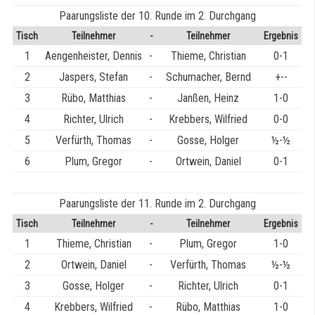
Paarungsliste der 10. Runde im 2. Durchgang
Tisch
Teilnehmer
-
Teilnehmer
Ergebnis
1
Aengenheister, Dennis
-
Thieme, Christian
0-1
2
Jaspers, Stefan
-
Schumacher, Bernd
+--
3
Rübo, Matthias
-
Janßen, Heinz
1-0
4
Richter, Ulrich
-
Krebbers, Wilfried
0-0
5
Verfürth, Thomas
-
Gosse, Holger
½-½
6
Plum, Gregor
-
Ortwein, Daniel
0-1
Paarungsliste der 11. Runde im 2. Durchgang
Tisch
Teilnehmer
-
Teilnehmer
Ergebnis
1
Thieme, Christian
-
Plum, Gregor
1-0
2
Ortwein, Daniel
-
Verfürth, Thomas
½-½
3
Gosse, Holger
-
Richter, Ulrich
0-1
4
Krebbers, Wilfried
-
Rübo, Matthias
1-0