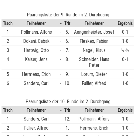
Paarungsliste der 9. Runde im 2. Durchgang
Tisch
Teilnehmer
-
TNr
Teilnehmer
Ergebnis
1
Pollmann, Alfons
-
5.
Aengenheister, Josef
0-1
2
Dokani, Babak
-
6.
Fleskes, Fabian
1-0
3
Hartwig, Otto
-
7.
Nagel, Klaus
½-½
4
Kaiser, Jens
-
8.
Schneider, Hans
0-1
Peter
5
Hermens, Erich
-
9.
Lorum, Dieter
1-0
6
Sanders, Carl
-
10.
Fallier, Alfred
1-0
Paarungsliste der 10. Runde im 2. Durchgang
Tisch
Teilnehmer
-
TNr
Teilnehmer
Ergebnis
1
Sanders, Carl
-
12.
Pollmann, Alfons
1-0
2
Fallier, Alfred
-
1.
Hermens, Erich
1-0