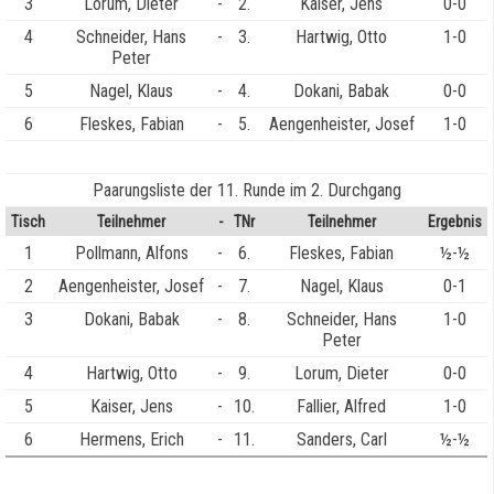
3
Lorum, Dieter
-
2.
Kaiser, Jens
0-0
4
Schneider, Hans
-
3.
Hartwig, Otto
1-0
Peter
5
Nagel, Klaus
-
4.
Dokani, Babak
0-0
6
Fleskes, Fabian
-
5.
Aengenheister, Josef
1-0
Paarungsliste der 11. Runde im 2. Durchgang
Tisch
Teilnehmer
-
TNr
Teilnehmer
Ergebnis
1
Pollmann, Alfons
-
6.
Fleskes, Fabian
½-½
2
Aengenheister, Josef
-
7.
Nagel, Klaus
0-1
3
Dokani, Babak
-
8.
Schneider, Hans
1-0
Peter
4
Hartwig, Otto
-
9.
Lorum, Dieter
0-0
5
Kaiser, Jens
-
10.
Fallier, Alfred
1-0
6
Hermens, Erich
-
11.
Sanders, Carl
½-½