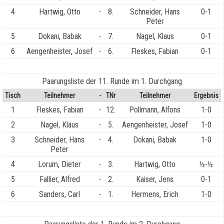
4
Hartwig, Otto
-
8.
Schneider, Hans
0-1
Peter
5
Dokani, Babak
-
7.
Nagel, Klaus
0-1
6
Aengenheister, Josef
-
6.
Fleskes, Fabian
0-1
Paarungsliste der 11. Runde im 1. Durchgang
Tisch
Teilnehmer
-
TNr
Teilnehmer
Ergebnis
1
Fleskes, Fabian
-
12.
Pollmann, Alfons
1-0
2
Nagel, Klaus
-
5.
Aengenheister, Josef
1-0
3
Schneider, Hans
-
4.
Dokani, Babak
1-0
Peter
4
Lorum, Dieter
-
3.
Hartwig, Otto
½-½
5
Fallier, Alfred
-
2.
Kaiser, Jens
0-1
6
Sanders, Carl
-
1.
Hermens, Erich
1-0