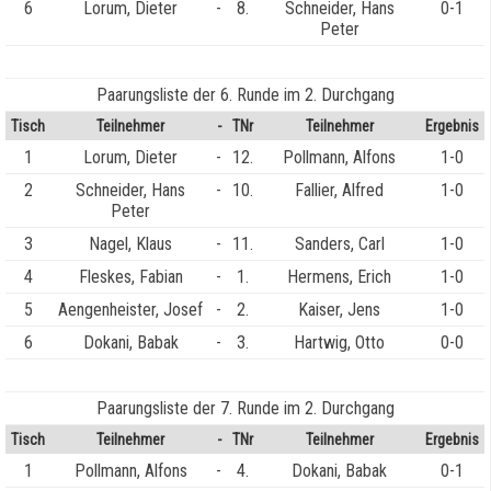
6
Lorum, Dieter
-
8.
Schneider, Hans
0-1
Peter
Paarungsliste der 6. Runde im 2. Durchgang
Tisch
Teilnehmer
-
TNr
Teilnehmer
Ergebnis
1
Lorum, Dieter
-
12.
Pollmann, Alfons
1-0
2
Schneider, Hans
-
10.
Fallier, Alfred
1-0
Peter
3
Nagel, Klaus
-
11.
Sanders, Carl
1-0
4
Fleskes, Fabian
-
1.
Hermens, Erich
1-0
5
Aengenheister, Josef
-
2.
Kaiser, Jens
1-0
6
Dokani, Babak
-
3.
Hartwig, Otto
0-0
Paarungsliste der 7. Runde im 2. Durchgang
Tisch
Teilnehmer
-
TNr
Teilnehmer
Ergebnis
1
Pollmann, Alfons
-
4.
Dokani, Babak
0-1