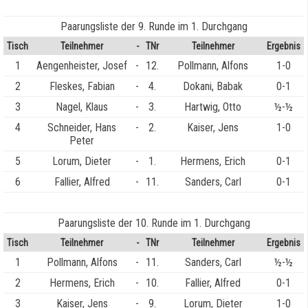
Paarungsliste der 9. Runde im 1. Durchgang
Tisch
Teilnehmer
-
TNr
Teilnehmer
Ergebnis
1
Aengenheister, Josef
-
12.
Pollmann, Alfons
1-0
2
Fleskes, Fabian
-
4.
Dokani, Babak
0-1
3
Nagel, Klaus
-
3.
Hartwig, Otto
½-½
4
Schneider, Hans
-
2.
Kaiser, Jens
1-0
Peter
5
Lorum, Dieter
-
1.
Hermens, Erich
0-1
6
Fallier, Alfred
-
11.
Sanders, Carl
0-1
Paarungsliste der 10. Runde im 1. Durchgang
Tisch
Teilnehmer
-
TNr
Teilnehmer
Ergebnis
1
Pollmann, Alfons
-
11.
Sanders, Carl
½-½
2
Hermens, Erich
-
10.
Fallier, Alfred
0-1
3
Kaiser, Jens
-
9.
Lorum, Dieter
1-0