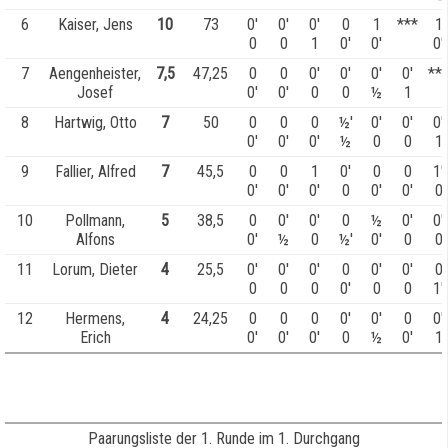
6
Kaiser, Jens
10
73
0'
0'
0'
0
1
***
1
0
0
1
0'
0'
0'
7
Aengenheister,
7,5
47,25
0
0
0'
0'
0'
0'
**
Josef
0'
0'
0
0
½
1
8
Hartwig, Otto
7
50
0
0
0
½'
0'
0'
0'
0'
0'
0'
½
0
0
1
9
Fallier, Alfred
7
45,5
0
0
1
0'
0
0
1'
0'
0'
0'
0
0'
0'
0
10
Pollmann,
5
38,5
0
0'
0'
0
½
0'
0'
Alfons
0'
½
0
½'
0'
0
0
11
Lorum, Dieter
4
25,5
0'
0'
0'
0
0'
0'
0
0
0
0
0'
0
0
1'
12
Hermens,
4
24,25
0
0
0
0'
0'
0
0'
Erich
0'
0'
0'
0
½
0'
1
Paarungsliste der 1. Runde im 1. Durchgang