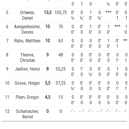
0
1
0
½
0'
0'
5
Ortwein,
13,5
105,75
0'
0
1
0
***
0'
0'
Daniel
½
½'
0'
½'
1
1
6
Aengenheister,
10
70
0
0'
1
0'
1
***
1
Dennis
0'
0
0'
0
0'
0'
7
Rübo, Matthias
10
63
0
0
0
0'
1
0'
**
0'
0'
0'
0
0'
1
8
Thieme,
9
48
0
0
0'
0
0'
0
0
Christian
0'
0'
0
0'
0
1'
1'
9
Janßen, Heinz
8
55,25
0
1'
0
0'
0
1
0
0'
0
½'
0
0'
0'
0'
10
Gosse, Holger
5,5
37,25
0
0'
0'
0'
0
0
0
½'
0
0
0
0'
1'
1'
11
Plum, Gregor
4,5
15
0
0'
0'
0'
0'
0
0
0'
0
0
0
0
0'
0'
12
Schumacher,
0
0
-' -
- -'
-' -
- -'
-' -
-' -
-' -
Bernd