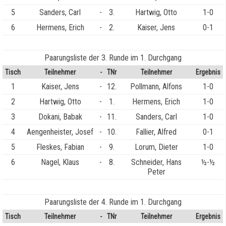
5
Sanders, Carl
-
3.
Hartwig, Otto
1-0
6
Hermens, Erich
-
2.
Kaiser, Jens
0-1
Paarungsliste der 3. Runde im 1. Durchgang
Tisch
Teilnehmer
-
TNr
Teilnehmer
Ergebnis
1
Kaiser, Jens
-
12.
Pollmann, Alfons
1-0
2
Hartwig, Otto
-
1.
Hermens, Erich
1-0
3
Dokani, Babak
-
11.
Sanders, Carl
1-0
4
Aengenheister, Josef
-
10.
Fallier, Alfred
0-1
5
Fleskes, Fabian
-
9.
Lorum, Dieter
1-0
6
Nagel, Klaus
-
8.
Schneider, Hans
½-½
Peter
Paarungsliste der 4. Runde im 1. Durchgang
Tisch
Teilnehmer
-
TNr
Teilnehmer
Ergebnis