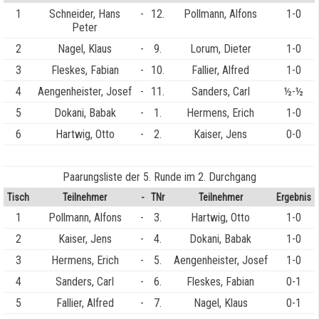
1
Schneider, Hans
-
12.
Pollmann, Alfons
1-0
Peter
2
Nagel, Klaus
-
9.
Lorum, Dieter
1-0
3
Fleskes, Fabian
-
10.
Fallier, Alfred
1-0
4
Aengenheister, Josef
-
11.
Sanders, Carl
½-½
5
Dokani, Babak
-
1.
Hermens, Erich
1-0
6
Hartwig, Otto
-
2.
Kaiser, Jens
0-0
Paarungsliste der 5. Runde im 2. Durchgang
Tisch
Teilnehmer
-
TNr
Teilnehmer
Ergebnis
1
Pollmann, Alfons
-
3.
Hartwig, Otto
1-0
2
Kaiser, Jens
-
4.
Dokani, Babak
1-0
3
Hermens, Erich
-
5.
Aengenheister, Josef
1-0
4
Sanders, Carl
-
6.
Fleskes, Fabian
0-1
5
Fallier, Alfred
-
7.
Nagel, Klaus
0-1