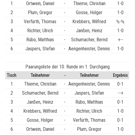
1
Ortwein, Daniel
-
Thieme, Christian
1-0
2
Plum, Gregor
-
Gosse, Holger
1-0
3
Verfürth, Thomas
-
Krebbers, Wilfried
½-½
4
Richter, Ulrich
-
Janßen, Heinz
1-0
5
Rübo, Matthias
-
Schumacher, Bernd
+--
6
Jaspers, Stefan
-
Aengenheister, Dennis
1-0
Paarungsliste der 10. Runde im 1. Durchgang
Tisch
Teilnehmer
-
Teilnehmer
Ergebnis
1
Thieme, Christian
-
Aengenheister, Dennis
0-1
2
Schumacher, Bernd
-
Jaspers, Stefan
--+
3
Janßen, Heinz
-
Rübo, Matthias
0-1
4
Krebbers, Wilfried
-
Richter, Ulrich
1-0
5
Gosse, Holger
-
Verfürth, Thomas
0-1
6
Ortwein, Daniel
-
Plum, Gregor
1-0