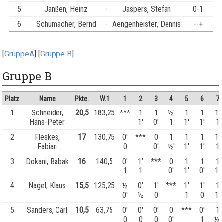
5
Janßen, Heinz
-
Jaspers, Stefan
0-1
6
Schumacher, Bernd
-
Aengenheister, Dennis
--+
[
GruppeA
] [
Gruppe B
]
Gruppe B
Platz
Name
Pkte.
W.1
1
2
3
4
5
6
7
1
Schneider,
20,5
183,25
***
1
1
½'
1
1
1'
Hans-Peter
1'
0'
1
1'
1'
1
2
Fleskes,
17
130,75
0'
***
0
1
1
1
1'
Fabian
0
0'
½'
1'
1'
1
3
Dokani, Babak
16
140,5
0'
1'
***
0
1
1
1
1
1
0'
1'
0'
1'
4
Nagel, Klaus
15,5
125,25
½
0'
1'
***
1'
1'
1
0'
½
0
1
0
1'
5
Sanders, Carl
10,5
63,75
0'
0'
0'
0
***
0'
1
0
0
0
0'
1
½'