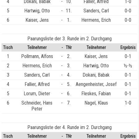
4
Dokani, Babak
-
10.
Fallier, Alfred
1-0
5
Hartwig, Otto
-
11.
Sanders, Carl
0-0
6
Kaiser, Jens
-
1.
Hermens, Erich
0-0
Paarungsliste der 3. Runde im 2. Durchgang
Tisch
Teilnehmer
-
TNr
Teilnehmer
Ergebnis
1
Pollmann, Alfons
-
2.
Kaiser, Jens
0-1
2
Hermens, Erich
-
3.
Hartwig, Otto
½-½
3
Sanders, Carl
-
4.
Dokani, Babak
0-1
4
Fallier, Alfred
-
5.
Aengenheister, Josef
0-1
5
Lorum, Dieter
-
6.
Fleskes, Fabian
0-1
6
Schneider, Hans
-
7.
Nagel, Klaus
1-0
Peter
Paarungsliste der 4. Runde im 2. Durchgang
Tisch
Teilnehmer
-
TNr
Teilnehmer
Ergebnis