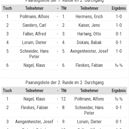
Paarungsliste der 1. Runde im 2. Durchgang
Tisch
Teilnehmer
-
TNr
Teilnehmer
Ergebnis
1
Pollmann, Alfons
-
1.
Hermens, Erich
1-0
2
Sanders, Carl
-
2.
Kaiser, Jens
1-0
3
Fallier, Alfred
-
3.
Hartwig, Otto
0-1
4
Lorum, Dieter
-
4.
Dokani, Babak
0-1
5
Schneider, Hans
-
5.
Aengenheister, Josef
1-0
Peter
6
Nagel, Klaus
-
6.
Fleskes, Fabian
½-½
Paarungsliste der 2. Runde im 2. Durchgang
Tisch
Teilnehmer
-
TNr
Teilnehmer
Ergebnis
1
Nagel, Klaus
-
12.
Pollmann, Alfons
½-½
2
Fleskes, Fabian
-
8.
Schneider, Hans
0-1
Peter
3
Aengenheister, Josef
-
9.
Lorum, Dieter
0-1