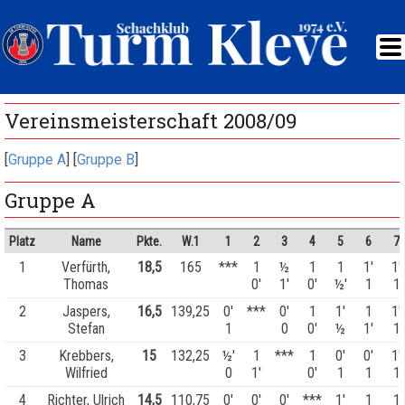
Vereinsmeisterschaft 2008/09
[
Gruppe A
] [
Gruppe B
]
Gruppe A
Platz
Name
Pkte.
W.1
1
2
3
4
5
6
7
1
Verfürth,
18,5
165
***
1
½
1
1
1'
1'
Thomas
0'
1'
0'
½'
1
1
2
Jaspers,
16,5
139,25
0'
***
0'
1
1'
1
1'
Stefan
1
0
0'
½
1'
1
3
Krebbers,
15
132,25
½'
1
***
1
0'
0'
1'
Wilfried
0
1'
0'
1
1
1
4
Richter, Ulrich
14,5
110,75
0'
0'
0'
***
1'
1
1