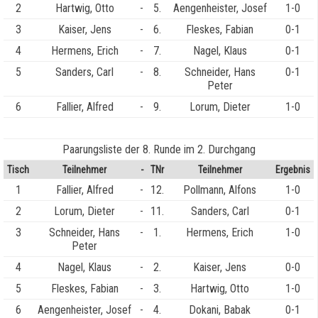
2
Hartwig, Otto
-
5.
Aengenheister, Josef
1-0
3
Kaiser, Jens
-
6.
Fleskes, Fabian
0-1
4
Hermens, Erich
-
7.
Nagel, Klaus
0-1
5
Sanders, Carl
-
8.
Schneider, Hans
0-1
Peter
6
Fallier, Alfred
-
9.
Lorum, Dieter
1-0
Paarungsliste der 8. Runde im 2. Durchgang
Tisch
Teilnehmer
-
TNr
Teilnehmer
Ergebnis
1
Fallier, Alfred
-
12.
Pollmann, Alfons
1-0
2
Lorum, Dieter
-
11.
Sanders, Carl
0-1
3
Schneider, Hans
-
1.
Hermens, Erich
1-0
Peter
4
Nagel, Klaus
-
2.
Kaiser, Jens
0-0
5
Fleskes, Fabian
-
3.
Hartwig, Otto
1-0
6
Aengenheister, Josef
-
4.
Dokani, Babak
0-1