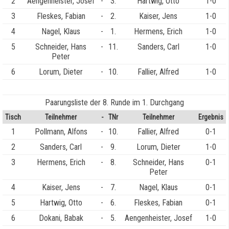
2
Aengenheister, Josef
-
3.
Hartwig, Otto
1-0
3
Fleskes, Fabian
-
2.
Kaiser, Jens
1-0
4
Nagel, Klaus
-
1.
Hermens, Erich
1-0
5
Schneider, Hans
-
11.
Sanders, Carl
1-0
Peter
6
Lorum, Dieter
-
10.
Fallier, Alfred
1-0
Paarungsliste der 8. Runde im 1. Durchgang
Tisch
Teilnehmer
-
TNr
Teilnehmer
Ergebnis
1
Pollmann, Alfons
-
10.
Fallier, Alfred
0-1
2
Sanders, Carl
-
9.
Lorum, Dieter
1-0
3
Hermens, Erich
-
8.
Schneider, Hans
0-1
Peter
4
Kaiser, Jens
-
7.
Nagel, Klaus
0-1
5
Hartwig, Otto
-
6.
Fleskes, Fabian
0-1
6
Dokani, Babak
-
5.
Aengenheister, Josef
1-0