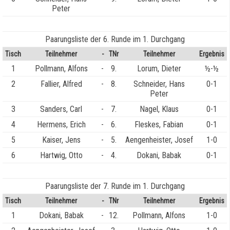
Peter
Paarungsliste der 6. Runde im 1. Durchgang
Tisch
Teilnehmer
-
TNr
Teilnehmer
Ergebnis
1
Pollmann, Alfons
-
9.
Lorum, Dieter
½-½
2
Fallier, Alfred
-
8.
Schneider, Hans
0-1
Peter
3
Sanders, Carl
-
7.
Nagel, Klaus
0-1
4
Hermens, Erich
-
6.
Fleskes, Fabian
0-1
5
Kaiser, Jens
-
5.
Aengenheister, Josef
1-0
6
Hartwig, Otto
-
4.
Dokani, Babak
0-1
Paarungsliste der 7. Runde im 1. Durchgang
Tisch
Teilnehmer
-
TNr
Teilnehmer
Ergebnis
1
Dokani, Babak
-
12.
Pollmann, Alfons
1-0