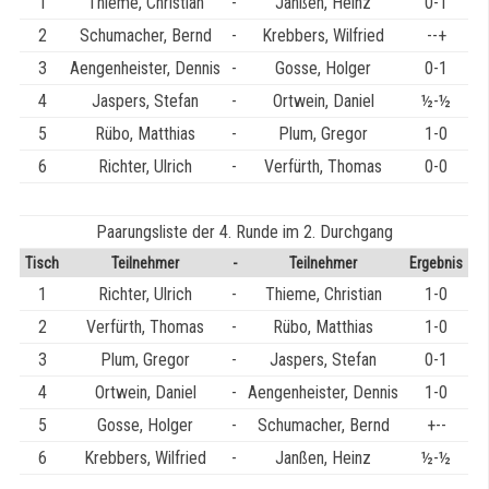
1
Thieme, Christian
-
Janßen, Heinz
0-1
2
Schumacher, Bernd
-
Krebbers, Wilfried
--+
3
Aengenheister, Dennis
-
Gosse, Holger
0-1
4
Jaspers, Stefan
-
Ortwein, Daniel
½-½
5
Rübo, Matthias
-
Plum, Gregor
1-0
6
Richter, Ulrich
-
Verfürth, Thomas
0-0
Paarungsliste der 4. Runde im 2. Durchgang
Tisch
Teilnehmer
-
Teilnehmer
Ergebnis
1
Richter, Ulrich
-
Thieme, Christian
1-0
2
Verfürth, Thomas
-
Rübo, Matthias
1-0
3
Plum, Gregor
-
Jaspers, Stefan
0-1
4
Ortwein, Daniel
-
Aengenheister, Dennis
1-0
5
Gosse, Holger
-
Schumacher, Bernd
+--
6
Krebbers, Wilfried
-
Janßen, Heinz
½-½