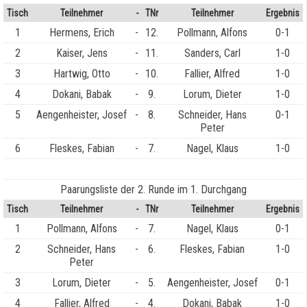
Tisch
Teilnehmer
-
TNr
Teilnehmer
Ergebnis
1
Hermens, Erich
-
12.
Pollmann, Alfons
0-1
2
Kaiser, Jens
-
11.
Sanders, Carl
1-0
3
Hartwig, Otto
-
10.
Fallier, Alfred
1-0
4
Dokani, Babak
-
9.
Lorum, Dieter
1-0
5
Aengenheister, Josef
-
8.
Schneider, Hans
0-1
Peter
6
Fleskes, Fabian
-
7.
Nagel, Klaus
1-0
Paarungsliste der 2. Runde im 1. Durchgang
Tisch
Teilnehmer
-
TNr
Teilnehmer
Ergebnis
1
Pollmann, Alfons
-
7.
Nagel, Klaus
0-1
2
Schneider, Hans
-
6.
Fleskes, Fabian
1-0
Peter
3
Lorum, Dieter
-
5.
Aengenheister, Josef
0-1
4
Fallier, Alfred
-
4.
Dokani, Babak
1-0