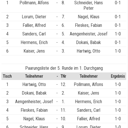
1
Pollmann, Alfons
-
8.
Schneider, Hans
0-1
Peter
2
Lorum, Dieter
-
7.
Nagel, Klaus
0-1
3
Fallier, Alfred
-
6.
Fleskes, Fabian
0-1
4
Sanders, Carl
-
5.
Aengenheister, Josef
1-0
5
Hermens, Erich
-
4.
Dokani, Babak
0-1
6
Kaiser, Jens
-
3.
Hartwig, Otto
1-0
Paarungsliste der 5. Runde im 1. Durchgang
Tisch
Teilnehmer
-
TNr
Teilnehmer
Ergebnis
1
Hartwig, Otto
-
12.
Pollmann, Alfons
1-0
2
Dokani, Babak
-
2.
Kaiser, Jens
1-0
3
Aengenheister, Josef
-
1.
Hermens, Erich
1-0
4
Fleskes, Fabian
-
11.
Sanders, Carl
1-0
5
Nagel, Klaus
-
10.
Fallier, Alfred
1-0
6
Schneider, Hans
-
9.
Lorum, Dieter
1-0