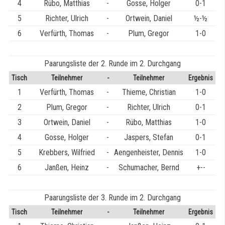
4
Rübo, Matthias
-
Gosse, Holger
0-1
5
Richter, Ulrich
-
Ortwein, Daniel
½-½
6
Verfürth, Thomas
-
Plum, Gregor
1-0
Paarungsliste der 2. Runde im 2. Durchgang
Tisch
Teilnehmer
-
Teilnehmer
Ergebnis
1
Verfürth, Thomas
-
Thieme, Christian
1-0
2
Plum, Gregor
-
Richter, Ulrich
0-1
3
Ortwein, Daniel
-
Rübo, Matthias
1-0
4
Gosse, Holger
-
Jaspers, Stefan
0-1
5
Krebbers, Wilfried
-
Aengenheister, Dennis
1-0
6
Janßen, Heinz
-
Schumacher, Bernd
+--
Paarungsliste der 3. Runde im 2. Durchgang
Tisch
Teilnehmer
-
Teilnehmer
Ergebnis