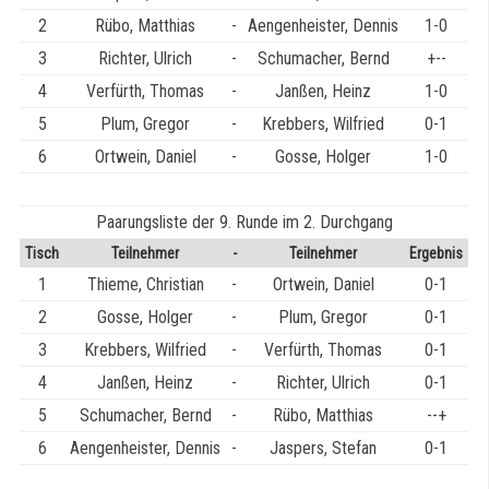
2
Rübo, Matthias
-
Aengenheister, Dennis
1-0
3
Richter, Ulrich
-
Schumacher, Bernd
+--
4
Verfürth, Thomas
-
Janßen, Heinz
1-0
5
Plum, Gregor
-
Krebbers, Wilfried
0-1
6
Ortwein, Daniel
-
Gosse, Holger
1-0
Paarungsliste der 9. Runde im 2. Durchgang
Tisch
Teilnehmer
-
Teilnehmer
Ergebnis
1
Thieme, Christian
-
Ortwein, Daniel
0-1
2
Gosse, Holger
-
Plum, Gregor
0-1
3
Krebbers, Wilfried
-
Verfürth, Thomas
0-1
4
Janßen, Heinz
-
Richter, Ulrich
0-1
5
Schumacher, Bernd
-
Rübo, Matthias
--+
6
Aengenheister, Dennis
-
Jaspers, Stefan
0-1