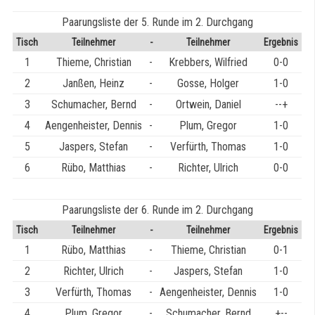
Paarungsliste der 5. Runde im 2. Durchgang
Tisch
Teilnehmer
-
Teilnehmer
Ergebnis
1
Thieme, Christian
-
Krebbers, Wilfried
0-0
2
Janßen, Heinz
-
Gosse, Holger
1-0
3
Schumacher, Bernd
-
Ortwein, Daniel
--+
4
Aengenheister, Dennis
-
Plum, Gregor
1-0
5
Jaspers, Stefan
-
Verfürth, Thomas
1-0
6
Rübo, Matthias
-
Richter, Ulrich
0-0
Paarungsliste der 6. Runde im 2. Durchgang
Tisch
Teilnehmer
-
Teilnehmer
Ergebnis
1
Rübo, Matthias
-
Thieme, Christian
0-1
2
Richter, Ulrich
-
Jaspers, Stefan
1-0
3
Verfürth, Thomas
-
Aengenheister, Dennis
1-0
4
Plum, Gregor
-
Schumacher, Bernd
+--