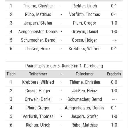
1
Thieme, Christian
-
Richter, Ulrich
0-1
2
Rübo, Matthias
-
Verfürth, Thomas
0-1
3
Jaspers, Stefan
-
Plum, Gregor
1-0
4
Aengenheister, Dennis
-
Ortwein, Daniel
1-0
5
Schumacher, Bernd
-
Gosse, Holger
--+
6
Janßen, Heinz
-
Krebbers, Wilfried
0-1
Paarungsliste der 5. Runde im 1. Durchgang
Tisch
Teilnehmer
-
Teilnehmer
Ergebnis
1
Krebbers, Wilfried
-
Thieme, Christian
0-0
2
Gosse, Holger
-
Janßen, Heinz
1-0
3
Ortwein, Daniel
-
Schumacher, Bernd
+--
4
Plum, Gregor
-
Aengenheister, Dennis
0-1
5
Verfürth, Thomas
-
Jaspers, Stefan
1-0
6
Richter, Ulrich
-
Rübo, Matthias
1-0