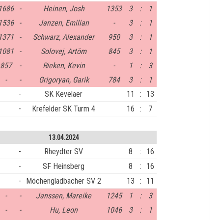
1686
-
Heinen, Josh
1353
3
:
1
1536
-
Janzen, Emilian
-
3
:
1
1371
-
Schwarz, Alexander
950
3
:
1
1081
-
Solovej, Artöm
845
3
:
1
857
-
Rieken, Kevin
-
1
:
3
-
-
Grigoryan, Garik
784
3
:
1
-
SK Kevelaer
11
:
13
-
Krefelder SK Turm 4
16
:
7
13.04.2024
-
Rheydter SV
8
:
16
-
SF Heinsberg
8
:
16
-
Möchengladbacher SV 2
13
:
11
-
-
Janssen, Mareike
1245
1
:
3
-
-
Hu, Leon
1046
3
:
1