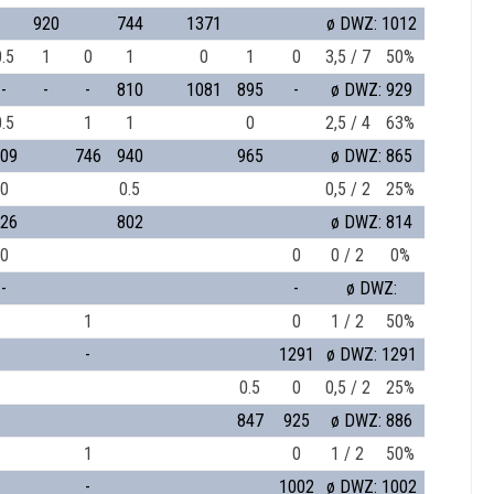
920
744
1371
ø DWZ: 1012
0.5
1
0
1
0
1
0
3,5 / 7
50%
-
-
-
810
1081
895
-
ø DWZ: 929
0.5
1
1
0
2,5 / 4
63%
09
746
940
965
ø DWZ: 865
0
0.5
0,5 / 2
25%
26
802
ø DWZ: 814
0
0
0 / 2
0%
-
-
ø DWZ:
1
0
1 / 2
50%
-
1291
ø DWZ: 1291
0.5
0
0,5 / 2
25%
847
925
ø DWZ: 886
1
0
1 / 2
50%
-
1002
ø DWZ: 1002