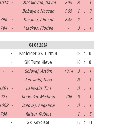
1014
-
Cholakhyan, David
895
3
:
1
-
-
Babayev, Hassan
965
1
:
3
796
-
Kmaiha, Ahmed
847
2
:
2
784
-
Mackes, Florian
-
3
:
1
04.05.2024
-
Krefelder SK Turm 4
18
:
0
-
SK Turm Kleve
16
:
8
-
-
Solovej, Artöm
1014
3
:
1
-
-
Lehwald, Nico
-
3
:
1
1291
-
Lehwald, Tim
-
3
:
1
925
-
Rudenko, Michael
796
3
:
1
1002
-
Solovej, Angelina
-
3
:
1
756
-
Rütter, Robert
-
1
:
3
-
SK Kevelaer
13
:
11