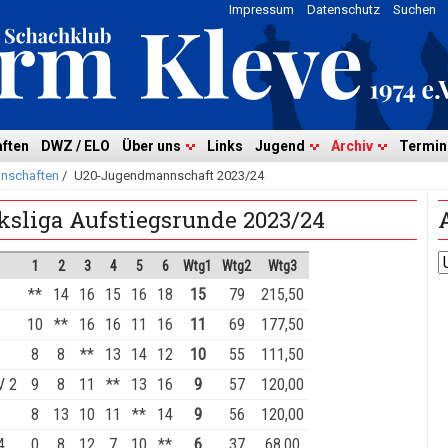
Impressum
Datenschutz
Suchen
ften
DWZ / ELO
Über uns
Links
Jugend
Archiv
Termin
nschaften
/
U20-Jugendmannschaft 2023/24
ksliga Aufstiegsrunde 2023/24
1
2
3
4
5
6
Wtg1
Wtg2
Wtg3
**
14
16
15
16
18
15
79
215,50
10
**
16
16
11
16
11
69
177,50
8
8
**
13
14
12
10
55
111,50
V 2
9
8
11
**
13
16
9
57
120,00
8
13
10
11
**
14
9
56
120,00
4
0
8
12
7
10
**
6
37
68,00