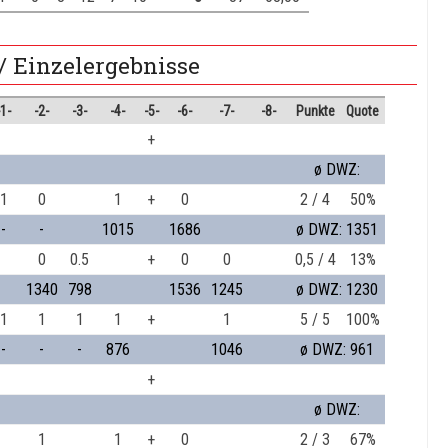
/ Einzelergebnisse
-1-
-2-
-3-
-4-
-5-
-6-
-7-
-8-
Punkte
Quote
+
ø DWZ:
1
0
1
+
0
2 / 4
50%
-
-
1015
1686
ø DWZ: 1351
0
0.5
+
0
0
0,5 / 4
13%
1340
798
1536
1245
ø DWZ: 1230
1
1
1
1
+
1
5 / 5
100%
-
-
-
876
1046
ø DWZ: 961
+
ø DWZ:
1
1
+
0
2 / 3
67%