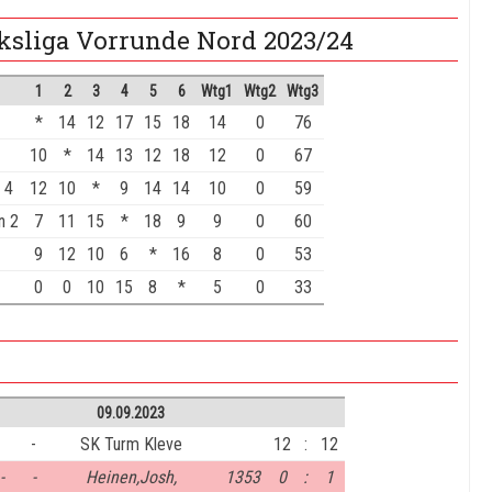
ksliga Vorrunde Nord 2023/24
1
2
3
4
5
6
Wtg1
Wtg2
Wtg3
*
14
12
17
15
18
14
0
76
10
*
14
13
12
18
12
0
67
 4
12
10
*
9
14
14
10
0
59
n 2
7
11
15
*
18
9
9
0
60
9
12
10
6
*
16
8
0
53
0
0
10
15
8
*
5
0
33
09.09.2023
-
SK Turm Kleve
12
:
12
-
-
Heinen,Josh,
1353
0
:
1