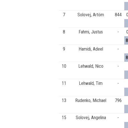
7
Solovej, Artöm
844
8
Fahmi, Justus
-
8
9
Hamidi, Adeel
-
8
10
Lehwald, Nico
-
11
Lehwald, Tim
-
13
Rudenko, Michael
796
15
Solovej, Angelina
-