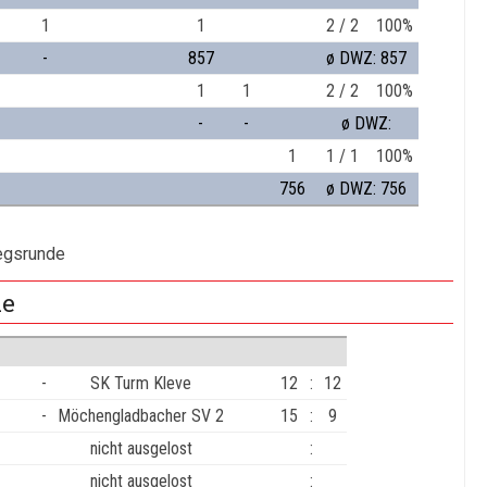
1
1
2 / 2
100%
-
857
ø DWZ: 857
1
1
2 / 2
100%
-
-
ø DWZ:
1
1 / 1
100%
756
ø DWZ: 756
iegsrunde
de
-
SK Turm Kleve
12
:
12
-
Möchengladbacher SV 2
15
:
9
nicht ausgelost
:
nicht ausgelost
: