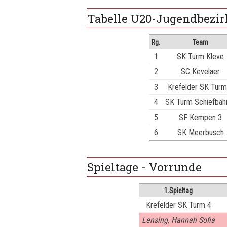
Tabelle U20-Jugendbezir
Rg.
Team
1
SK Turm Kleve
2
SC Kevelaer
3
Krefelder SK Turm
4
SK Turm Schiefbah
5
SF Kempen 3
6
SK Meerbusch
Spieltage - Vorrunde
1.Spieltag
Krefelder SK Turm 4
Lensing, Hannah Sofia