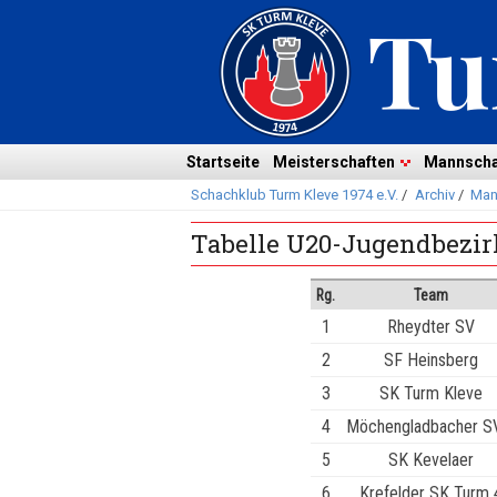
Navigation
überspringen
Navigation
Startseite
Meisterschaften
Mannscha
Schachklub Turm Kleve 1974 e.V.
/
Archiv
/
Man
überspringen
Tabelle U20-Jugendbezir
Rg.
Team
1
Rheydter SV
2
SF Heinsberg
3
SK Turm Kleve
4
Möchengladbacher S
5
SK Kevelaer
6
Krefelder SK Turm 