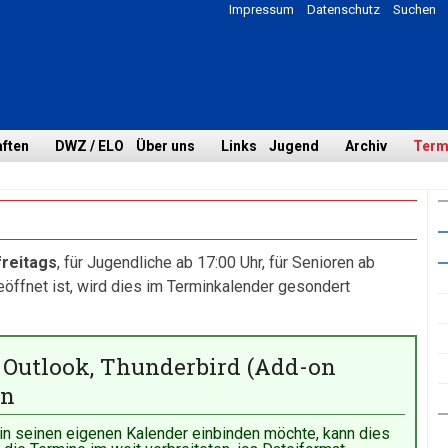
Impressum
Datenschutz
Suchen
ften
DWZ / ELO
Über uns
Links
Jugend
Archiv
Term
freitags
, für Jugendliche ab 17:00 Uhr, für Senioren ab
geöffnet ist, wird dies im Terminkalender gesondert
, Outlook, Thunderbird (Add-on
en
 in seinen eigenen Kalender einbinden möchte, kann dies