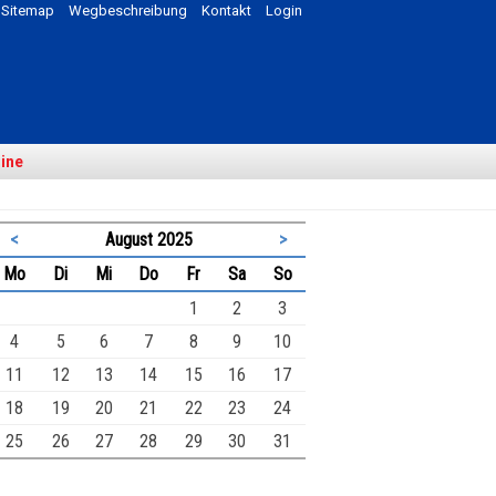
Sitemap
Wegbeschreibung
Kontakt
Login
ine
<
August 2025
>
ntag
enstag
ttwoch
nnerstag
eitag
mstag
nntag
Mo
Di
Mi
Do
Fr
Sa
So
1
2
3
4
5
6
7
8
9
10
11
12
13
14
15
16
17
18
19
20
21
22
23
24
25
26
27
28
29
30
31