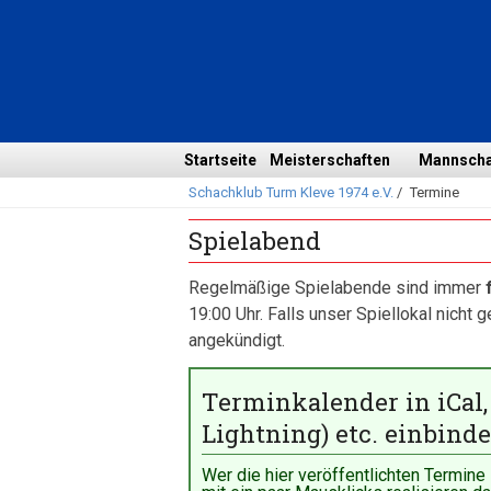
Navigation
überspringen
Navigation
Startseite
Meisterschaften
Mannscha
Schachklub Turm Kleve 1974 e.V.
/
Termine
überspringen
Spielabend
Regelmäßige Spielabende sind immer
19:00 Uhr. Falls unser Spiellokal nicht 
angekündigt.
Terminkalender in iCal
Lightning) etc. einbind
Wer die hier veröffentlichten Termine