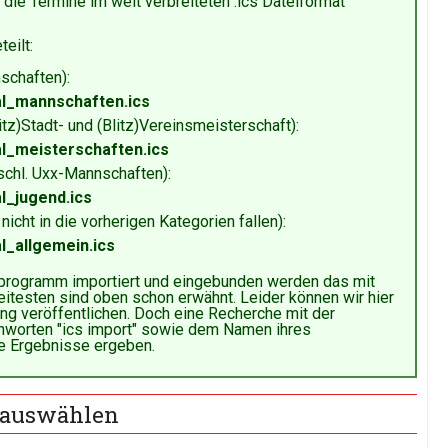
 die Termine im weit verbreiteten .ics Dateiformat
eilt:
schaften):
al_mannschaften.ics
tz)Stadt- und (Blitz)Vereinsmeisterschaft):
al_meisterschaften.ics
schl. Uxx-Mannschaften):
l_jugend.ics
icht in die vorherigen Kategorien fallen):
l_allgemein.ics
rprogramm importiert und eingebunden werden das mit
eitesten sind oben schon erwähnt. Leider können wir hier
ng veröffentlichen. Doch eine Recherche mit der
chworten "ics import" sowie dem Namen ihres
e Ergebnisse ergeben.
 auswählen