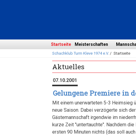
Navigation
überspringen
Navigation
Startseite
Meisterschaften
Mannscha
Schachklub Turm Kleve 1974 e.V.
/
Startseite
überspringen
Aktuelles
07.10.2001
Gelungene Premiere in de
Mit einem unerwarteten 5-3 Heimsieg übe
neue Saison. Dabei verzögerte sich der 
Gästemannschaft irgendwie im niederrh
kurze Zeit "untertauchte". Nachdem die 
ersten 90 Minuten nichts (das soll auc