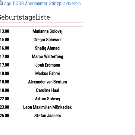
4.10.2026
Sonntag
(11:00)
ezirks-Klasse Nord:
Geburtstagsliste
C Kevelaer II - SK Turm Kleve III
4.10.2026
Sonntag
(11:00)
13.08
Marianna Solovej
egionalliga:
15.08
Gregor Schwarz
K Turm Kleve I - Rheydter SV I
16.08
Shafiq Ahmadi
9.10.2026
Freitag
(19:00)
17.08
Marco Walterfang
tadtmeisterschaft 2026/27:
17.08
Joah Erdmann
. Runde
18.08
Markus Fahmi
1.10.2026
Sonntag
(11:00)
ezirks-Liga:
18.08
Alexander van Bentum
K Turm Kleve II - Emmericher SC I
18.08
Caroline Haal
6.10.2026
Freitag
(20:00)
22.08
Artöm Solovej
litzvereinsmeisterschaft 2026/27:
23.08
Leon Maximilian Mönkediek
. Spieltag
26.08
Stefan Jaspers
3.10.2026
Freitag
(19:30)
28.08
Frederik Hermsen
chnellschachvereinsmeisterschaft 2026/27:
09.09
Rembrandt Bruil
. Spieltag