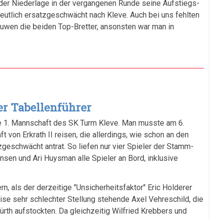
 der Niederlage in der vergangenen Runde seine Aufstiegs-
0
deutlich ersatzgeschwächt nach Kleve. Auch bei uns fehlten
B
euwen die beiden Top-Bretter, ansonsten war man in
3
1
S
2
1
B
er Tabellenführer
M
ie 1. Mannschaft des SK Turm Kleve. Man musste am 6.
2
 von Erkrath II reisen, die allerdings, wie schon an den
S
geschwächt antrat. So liefen nur vier Spieler der Stamm-
3
ansen und Ari Huysman alle Spieler an Bord, inklusive
2
R
S
n, als der derzeitige "Unsicherheitsfaktor" Eric Holderer
se sehr schlechter Stellung stehende Axel Vehreschild, die
2
B
rth aufstockten. Da gleichzeitig Wilfried Krebbers und