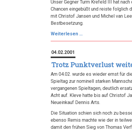
Unser Gegner Turm Krefeld III hat nach
Chancen eingebüßt und reiste folglich 
mit Christof Jansen und Michel van Le
Bestbesetzung.
Das
Weiterlesen …
Spitzen-
Trio
04.02.2001
marschiert
Trotz Punktverlust weit
Am 04.02. wurde es wieder ernst für d
Spieltag zur nominell starken Mannschaft
vergangenen Spieltagen, deutlich ersatz
Acht auf. Kleve hatte bis auf Christof J
Neueinkauf Dennis Arts.
Die Situation schien sich noch zu besser
ebenso Remis machte wie der in teilwei
damit den frühen Sieg von Thomas Verfü