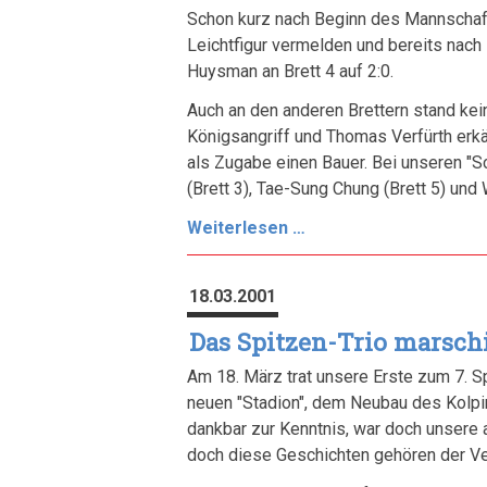
Schon kurz nach Beginn des Mannschaf
Leichtfigur vermelden und bereits nach 
Huysman an Brett 4 auf 2:0.
Auch an den anderen Brettern stand kein
Königsangriff und Thomas Verfürth erkäm
als Zugabe einen Bauer. Bei unseren "Sc
(Brett 3), Tae-Sung Chung (Brett 5) und 
I.
Weiterlesen …
Mannschaft
siegt
18.03.2001
souverän
gegen
Das Spitzen-Trio marsch
Düsseldorfer
Am 18. März trat unsere Erste zum 7. S
SV
neuen "Stadion", dem Neubau des Kolp
1854
dankbar zur Kenntnis, war doch unsere a
doch diese Geschichten gehören der Ve