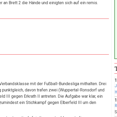
 an Brett 2 die Hände und einigten sich auf ein remis.
1
 Verbandsklasse mit der Fußball-Bundesliga mithalten. Drei
J
 punktgleich, davon trafen zwei (Wuppertal-Ronsdorf und
H
d III gegen Erkrath II antreten. Die Aufgabe war klar, ein
1
zumindest ein Stichkampf gegen Elberfeld III um den
R
S