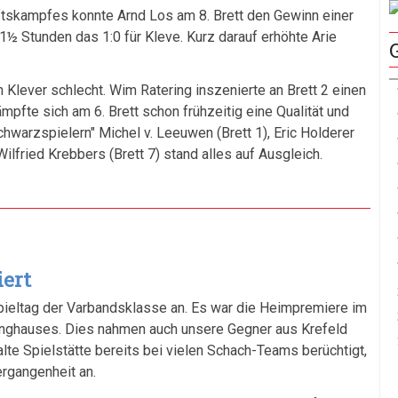
tskampfes konnte Arnd Los am 8. Brett den Gewinn einer
0
B
1½ Stunden das 1:0 für Kleve. Kurz darauf erhöhte Arie
S
0
 Klever schlecht. Wim Ratering inszenierte an Brett 2 einen
R
pfte sich am 6. Brett schon frühzeitig eine Qualität und
S
hwarzspielern" Michel v. Leeuwen (Brett 1), Eric Holderer
0
Wilfried Krebbers (Brett 7) stand alles auf Ausgleich.
S
1
1
B
S
iert
1
B
pieltag der Varbandsklasse an. Es war die Heimpremiere im
2
inghauses. Dies nahmen auch unsere Gegner aus Krefeld
lte Spielstätte bereits bei vielen Schach-Teams berüchtigt,
2
rgangenheit an.
S
2