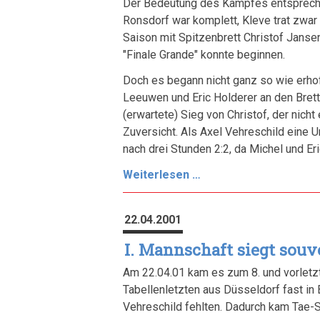
Der Bedeutung des Kampfes entspreche
Ronsdorf war komplett, Kleve trat zwar 
Saison mit Spitzenbrett Christof Jansen
"Finale Grande" konnte beginnen.
Doch es begann nicht ganz so wie erhoff
Leeuwen und Eric Holderer an den Brette
(erwartete) Sieg von Christof, der nich
Zuversicht. Als Axel Vehreschild eine U
nach drei Stunden 2:2, da Michel und E
Finale
Weiterlesen …
Grande
22.04.2001
I. Mannschaft siegt souv
Am 22.04.01 kam es zum 8. und vorletzt
Tabellenletzten aus Düsseldorf fast in
Vehreschild fehlten. Dadurch kam Tae-