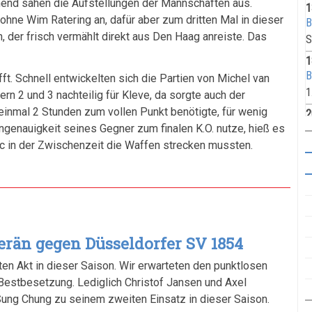
nd sahen die Aufstellungen der Mannschaften aus.
1
ohne Wim Ratering an, dafür aber zum dritten Mal in dieser
B
, der frisch vermählt direkt aus Den Haag anreiste. Das
S
1
B
t. Schnell entwickelten sich die Partien von Michel van
1
rn 2 und 3 nachteilig für Kleve, da sorgte auch der
t einmal 2 Stunden zum vollen Punkt benötigte, für wenig
2
ngenauigkeit seines Gegner zum finalen K.O. nutze, hieß es
B
ric in der Zwischenzeit die Waffen strecken mussten.
S
2
S
1
2
K
erän gegen Düsseldorfer SV 1854
S
en Akt in dieser Saison. Wir erwarteten den punktlosen
2
 Bestbesetzung. Lediglich Christof Jansen und Axel
K
Sung Chung zu seinem zweiten Einsatz in dieser Saison.
S