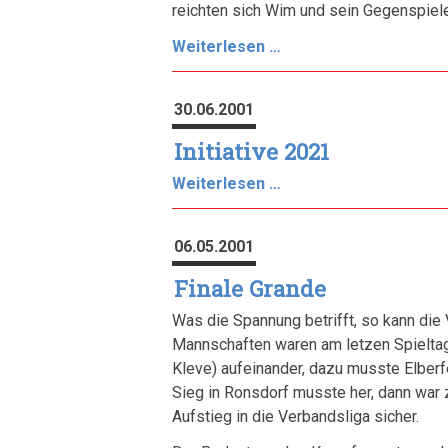
reichten sich Wim und sein Gegenspieler
Gelungene
Weiterlesen …
Premiere
in
30.06.2001
der
Verbandsliga
Initiative 2021
gegen
Initiative
Weiterlesen …
Elberfeld
2021
II
06.05.2001
Finale Grande
Was die Spannung betrifft, so kann die
Mannschaften waren am letzen Spieltag
Kleve) aufeinander, dazu musste Elberfel
Sieg in Ronsdorf musste her, dann war 
Aufstieg in die Verbandsliga sicher.