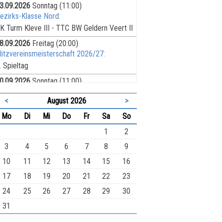
3.09.2026
Sonntag
(11:00)
ezirks-Klasse Nord:
K Turm Kleve III - TTC BW Geldern Veert II
8.09.2026
Freitag
(20:00)
litzvereinsmeisterschaft 2026/27:
. Spieltag
0.09.2026
Sonntag
(11:00)
ezirks-Liga:
<
August 2026
>
F Heinsberg II - SK Turm Kleve II
ntag
enstag
ttwoch
nnerstag
eitag
mstag
nntag
Mo
Di
Mi
Do
Fr
Sa
So
5.09.2026
Freitag
(19:30)
chnellschachvereinsmeisterschaft 2026/27:
1
2
. Spieltag
3
4
5
6
7
8
9
7.09.2026
Sonntag
(11:00)
10
11
12
13
14
15
16
reis-Liga Nord:
17
18
19
20
21
22
23
pr. Kranenburg II - SK Turm Kleve V
24
25
26
27
28
29
30
7.09.2026
Sonntag
(11:00)
reis-Liga Nord:
31
K Turm Kleve IV - SK Turm Kleve VI