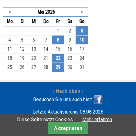
<
Mai 2026
>
ntag
enstag
ttwoch
nnerstag
eitag
mstag
nntag
Mo
Di
Mi
Do
Fr
Sa
So
1
2
3
4
5
6
7
8
9
10
11
12
13
14
15
16
17
18
19
20
21
22
23
24
25
26
27
28
29
30
31
↑ Nach oben ↑
Besuchen Sie uns auch hier:
Letzte Aktualisierung: 08.08.2026
Entwickelt mit
| Copyright ©2001-2026
Wilfried
Diese Seite nutzt Cookies.
Mehr erfahren
Krebbers
Akzeptieren