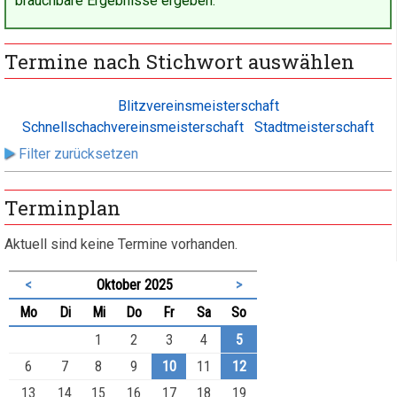
brauchbare Ergebnisse ergeben.
Termine nach Stichwort auswählen
Blitzvereinsmeisterschaft
Schnellschachvereinsmeisterschaft
Stadtmeisterschaft
Filter zurücksetzen
Terminplan
Aktuell sind keine Termine vorhanden.
<
Oktober 2025
>
ntag
enstag
ttwoch
nnerstag
eitag
mstag
nntag
Mo
Di
Mi
Do
Fr
Sa
So
1
2
3
4
5
6
7
8
9
10
11
12
13
14
15
16
17
18
19