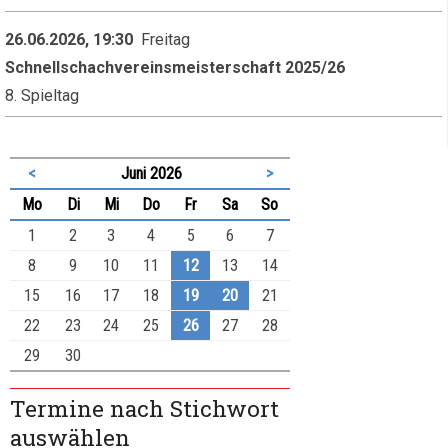
26.06.2026, 19:30
Freitag
Schnellschachvereinsmeisterschaft 2025/26
8. Spieltag
<
Juni 2026
>
ntag
enstag
ttwoch
nnerstag
eitag
mstag
nntag
Mo
Di
Mi
Do
Fr
Sa
So
1
2
3
4
5
6
7
8
9
10
11
12
13
14
15
16
17
18
19
20
21
22
23
24
25
26
27
28
29
30
Termine nach Stichwort
auswählen