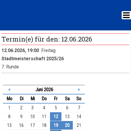
Termin(e) für den: 12.06.2026
12.06.2026, 19:00
Freitag
Stadtmeisterschaft 2025/26
7. Runde
<
Juni 2026
>
ntag
enstag
ttwoch
nnerstag
eitag
mstag
nntag
Mo
Di
Mi
Do
Fr
Sa
So
1
2
3
4
5
6
7
8
9
10
11
12
13
14
15
16
17
18
19
20
21