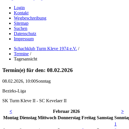
Login
Kontakt
Wegbeschreibung
Sitemap
Suchen
Datenschutz
Impressum
Schachklub Turm Kleve 1974 e.V.
/
Termine
/
Tagesansicht
Termin(e) für den: 08.02.2026
08.02.2026, 10:00
Sonntag
Bezirks-Liga
SK Turm Kleve II - SC Kevelaer II
<
Februar 2026
>
Mo
ntag
Di
enstag
Mi
ttwoch
Do
nnerstag
Fr
eitag
Sa
mstag
So
nnta
1