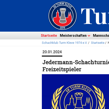
Navigation
überspringen
Navigation
Startseite
Meisterschaften
Mannscha
Schachklub Turm Kleve 1974 e.V.
/
Startseite
/
überspringen
20.01.2024
Jedermann-Schachturnie
Freizeitspieler