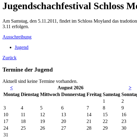
Jugendschachfestival Schloss M
Am Samstag, den 5.11.2011, findet im Schloss Moyland das tradotione
3.11 erfolgen.
Ausschreibung
Jugend
Zurück
Termine der Jugend
Aktuell sind keine Termine vorhanden.
<
August 2026
>
Mo
ntag
Di
enstag
Mi
ttwoch
Do
nnerstag
Fr
eitag
Sa
mstag
So
nnta
1
2
3
4
5
6
7
8
9
10
11
12
13
14
15
16
17
18
19
20
21
22
23
24
25
26
27
28
29
30
31