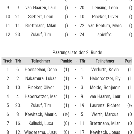
9
9.
van Haaren, Laur
()
-
20.
Lensing, Leon
()
10
21.
Siebert, Leon
()
-
10.
Pineker, Oliver
()
11
11.
Brettmann, Milan
()
-
22.
van Bentum, Marc
()
12
23.
Zulauf, Tim
()
-
24.
spielfrei
()
Paarungsliste der 2. Runde
Tisch
TNr
Teilnehmer
Punkte
-
TNr
Teilnehmer
Punk
1
6.
Hoenselaar, Denn
(1)
-
1.
Verfürth, Kevin
(1)
2
2.
Nakamura, Lukas
(1)
-
7.
Habersetzer, Ely
(1)
3
10.
Pineker, Oliver
(1)
-
3.
Melde, Benjamin
(1)
4
4.
Habersetzer, Mar
(1)
-
9.
van Haaren, Laur
(1)
5
23.
Zulauf, Tim
(1)
-
19.
Laurenz, Richter
(½)
6
8.
Kewitsch, Mauric
(½)
-
5.
Werth, Marcus
(0)
7
16.
Kalinski, Luca
(0)
-
11.
Brettmann, Milan
(0)
8
12.
Wiegersma, Justu
(0)
-
17.
Kewitsch, Jonas
(0)