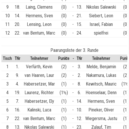
9
18.
Laing, Clemens
(0)
-
13.
Nikolas Salewski
(0)
10
14.
Hermens, Sven
(0)
-
21.
Siebert, Leon
(0)
11
20.
Lensing, Leon
(0)
-
15.
Israel, Fabian
(0)
12
22.
van Bentum, Marc
(0)
-
24.
spielfrei
(0)
Paarungsliste der 3. Runde
Tisch
TNr
Teilnehmer
Punkte
-
TNr
Teilnehmer
Punk
1
1.
Verfürth, Kevin
(2)
-
3.
Melde, Benjamin
(2)
2
9.
van Haaren, Laur
(2)
-
2.
Nakamura, Lukas
(2)
3
4.
Habersetzer, Mar
(1)
-
8.
Kewitsch, Mauric
(1½
4
19.
Laurenz, Richter
(1½)
-
6.
Hoenselaar, Denn
(1)
5
7.
Habersetzer, Ely
(1)
-
14.
Hermens, Sven
(1)
6
16.
Kalinski, Luca
(1)
-
10.
Pineker, Oliver
(1)
7
22.
van Bentum, Marc
(1)
-
12.
Wiegersma, Justu
(1)
8
13.
Nikolas Salewski
(1)
-
23.
Zulauf, Tim
(1)