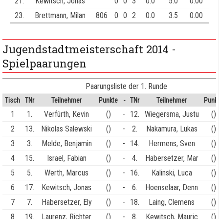
21.
Kewitsch, Jonas
0
0
3
0.0
5.0
0.00
23.
Brettmann, Milan
806
0
0
2
0.0
3.5
0.00
Jugendstadtmeisterschaft 2014 -
Spielpaarungen
Paarungsliste der 1. Runde
Tisch
TNr
Teilnehmer
Punkte
-
TNr
Teilnehmer
Punk
1
1.
Verfürth, Kevin
()
-
12.
Wiegersma, Justu
()
2
13.
Nikolas Salewski
()
-
2.
Nakamura, Lukas
()
3
3.
Melde, Benjamin
()
-
14.
Hermens, Sven
()
4
15.
Israel, Fabian
()
-
4.
Habersetzer, Mar
()
5
5.
Werth, Marcus
()
-
16.
Kalinski, Luca
()
6
17.
Kewitsch, Jonas
()
-
6.
Hoenselaar, Denn
()
7
7.
Habersetzer, Ely
()
-
18.
Laing, Clemens
()
8
19.
Laurenz, Richter
()
-
8.
Kewitsch, Mauric
()