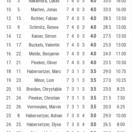
10.
3.
Nakamura, Lukas
7
4
0
3
4.0
33.0
16.00
10.
5.
Manten, Jonas
7
4
0
3
4.0
33.0
16.00
12.
15.
Richter, Fabian
7
4
0
3
4.0
28.5
13.50
13.
9.
Schmitz, Renee
7
4
0
3
4.0
28.5
13.00
14.
12.
Kaiser, Simon
7
4
0
3
4.0
27.5
13.50
15.
17.
Buckels, Valentin
7
4
0
3
4.0
25.0
13.00
16.
22.
Melde, Benjamin
7
4
0
3
4.0
24.0
11.00
17.
21.
Pineker, Oliver
7
4
0
3
4.0
23.5
10.50
18.
11.
Habersetzer, Marc
7
3
1
3
3.5
29.0
10.75
19.
23.
Minor, Lion
7
3
1
3
3.5
27.0
10.25
20.
10.
Breiden, Chrystable
7
3
1
3
3.5
23.0
8.25
21.
24.
Pineker, Christian
7
3
1
3
3.5
21.5
7.50
22.
26.
Vermeulen, Marvin
7
3
1
3
3.5
20.0
6.25
23.
8.
Habersetzer, Adrian
7
3
0
4
3.0
29.0
10.00
24.
25.
Habersetzer, Elyse
7
3
0
4
3.0
26.5
8.00