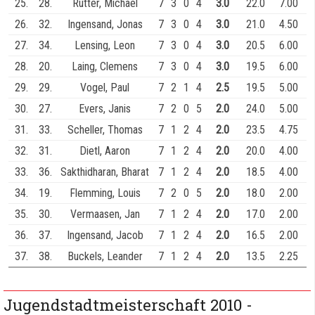
25.
28.
Rütter, Michael
7
3
0
4
3.0
22.0
7.00
26.
32.
Ingensand, Jonas
7
3
0
4
3.0
21.0
4.50
27.
34.
Lensing, Leon
7
3
0
4
3.0
20.5
6.00
28.
20.
Laing, Clemens
7
3
0
4
3.0
19.5
6.00
29.
29.
Vogel, Paul
7
2
1
4
2.5
19.5
5.00
30.
27.
Evers, Janis
7
2
0
5
2.0
24.0
5.00
31.
33.
Scheller, Thomas
7
1
2
4
2.0
23.5
4.75
32.
31.
Dietl, Aaron
7
1
2
4
2.0
20.0
4.00
33.
36.
Sakthidharan, Bharat
7
1
2
4
2.0
18.5
4.00
34.
19.
Flemming, Louis
7
2
0
5
2.0
18.0
2.00
35.
30.
Vermaasen, Jan
7
1
2
4
2.0
17.0
2.00
36.
37.
Ingensand, Jacob
7
1
2
4
2.0
16.5
2.00
37.
38.
Buckels, Leander
7
1
2
4
2.0
13.5
2.25
Jugendstadtmeisterschaft 2010 -