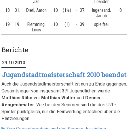
Jan
Leander
18
31.
Dietl, Aaron
10
(1½)
-
37.
Ingensand,
8
Jacob
19
19.
Flemming,
10
(1)
-
39.
spielfrei
Louis
Berichte
24.10.2010
Jugendstadtmeisterschaft 2010 beendet
Auch die Jugendstadtmeisterschaft ist nun zu Ende gegangen.
Gesamtsieger von insgesamt 37! Jugendlichen wurde
Matthias Rübo
vor
Matthias Walter
und
Dennis
Aengenheister
. Wie bei den Senioren sind die drei U20-
Spieler punktgleich, nur die Feinwertung entschied über die
Platzierungen.
Zum Gesamtergebnis und den Siegern der sieben