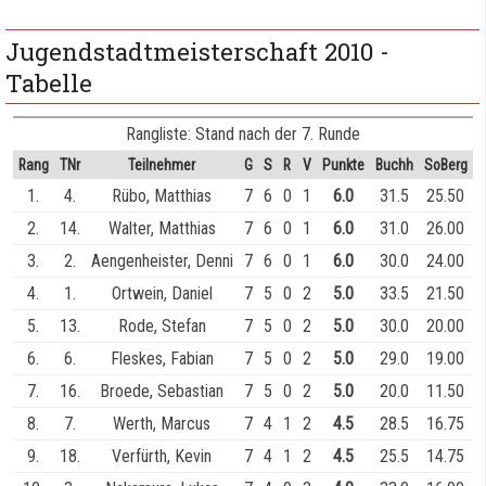
Jugendstadtmeisterschaft 2010 -
Tabelle
Rangliste: Stand nach der 7. Runde
Rang
TNr
Teilnehmer
G
S
R
V
Punkte
Buchh
SoBerg
1.
4.
Rübo, Matthias
7
6
0
1
6.0
31.5
25.50
2.
14.
Walter, Matthias
7
6
0
1
6.0
31.0
26.00
3.
2.
Aengenheister, Denni
7
6
0
1
6.0
30.0
24.00
4.
1.
Ortwein, Daniel
7
5
0
2
5.0
33.5
21.50
5.
13.
Rode, Stefan
7
5
0
2
5.0
30.0
20.00
6.
6.
Fleskes, Fabian
7
5
0
2
5.0
29.0
19.00
7.
16.
Broede, Sebastian
7
5
0
2
5.0
20.0
11.50
8.
7.
Werth, Marcus
7
4
1
2
4.5
28.5
16.75
9.
18.
Verfürth, Kevin
7
4
1
2
4.5
25.5
14.75