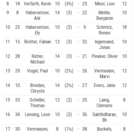
8
18.
Verfürth, Kevin
10
(3½)
-
23.
Minor, Lion
12
9
8.
Habersetzer,
14
(3)
-
22.
Melde,
10
Adr
Benjamin
10
25.
Habersetzer,
10
(3)
-
9.
Schmitz,
18
Ely
Renee
11
15.
Richter, Fabian
12
(3)
-
32.
Ingensand,
10
Jonas
12
28.
Rütter,
14
(3)
-
21.
Pineker, Oliver
10
Michael
13
29.
Vogel, Paul
10
(2½)
-
26.
Vermeulen,
12
Marvi
14
10.
Breiden,
14
(2½)
-
27.
Evers, Janis
12
Chrysta
15
33.
Scheller,
12
(2)
-
20.
Laing,
8
Thomas
Clemens
16
34.
Lensing, Leon
10
(2)
-
36.
Sakthidharan,
10
Bh
17
30.
Vermaasen,
8
(1½)
-
38.
Buckels,
8