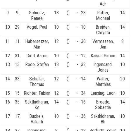
Adr
9
9.
Schmitz,
18
()
-
28.
Rütter,
14
Renee
Michael
10
29.
Vogel, Paul
10
()
-
10.
Breiden,
14
Chrysta
11
11.
Habersetzer,
12
()
-
30.
Vermaasen,
8
Mar
Jan
12
31.
Dietl, Aaron
10
()
-
12.
Kaiser, Simon
14
13
13.
Rode, Stefan
18
()
-
32.
Ingensand,
10
Jonas
14
33.
Scheller,
12
()
-
14.
Walter,
20
Thomas
Matthias
15
15.
Richter, Fabian
12
()
-
34.
Lensing, Leon
10
16
35.
Sakthidharan,
14
()
-
16.
Broede,
14
Ke
Sebastia
17
17.
Buckels,
10
()
-
36.
Sakthidharan,
10
Valenti
Bh
18
37.
Ingensand,
8
()
-
18.
Verfürth, Kevin
10