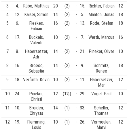
3
4.
Rübo, Matthias
20
(2)
-
15.
Richter, Fabian
12
4
12.
Kaiser, Simon
14
(2)
-
5.
Manten, Jonas
18
5
6.
Fleskes,
16
(2)
-
13.
Rode, Stefan
18
Fabian
6
17.
Buckels,
10
(2)
-
7.
Werth, Marcus
16
Valenti
7
8.
Habersetzer,
14
(2)
-
21.
Pineker, Oliver
10
Adr
8
16.
Broede,
14
(2)
-
9.
Schmitz,
18
Sebastia
Renee
9
18.
Verfürth, Kevin
10
(2)
-
11.
Habersetzer,
12
Mar
10
24.
Pineker,
12
(1½)
-
29.
Vogel, Paul
10
Christi
11
10.
Breiden,
14
(1)
-
33.
Scheller,
12
Chrysta
Thomas
12
19.
Flemming,
10
(1)
-
26.
Vermeulen,
12
Louis
Marvi