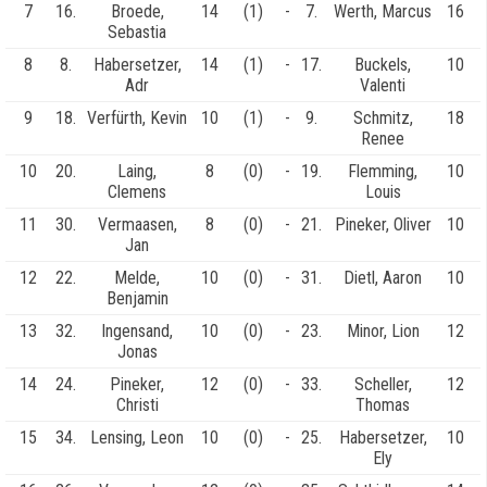
7
16.
Broede,
14
(1)
-
7.
Werth, Marcus
16
Sebastia
8
8.
Habersetzer,
14
(1)
-
17.
Buckels,
10
Adr
Valenti
9
18.
Verfürth, Kevin
10
(1)
-
9.
Schmitz,
18
Renee
10
20.
Laing,
8
(0)
-
19.
Flemming,
10
Clemens
Louis
11
30.
Vermaasen,
8
(0)
-
21.
Pineker, Oliver
10
Jan
12
22.
Melde,
10
(0)
-
31.
Dietl, Aaron
10
Benjamin
13
32.
Ingensand,
10
(0)
-
23.
Minor, Lion
12
Jonas
14
24.
Pineker,
12
(0)
-
33.
Scheller,
12
Christi
Thomas
15
34.
Lensing, Leon
10
(0)
-
25.
Habersetzer,
10
Ely