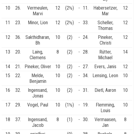
10
26.
Vermeulen,
12
(2½)
-
11.
Habersetzer,
12
Marvi
Mar
11
23.
Minor, Lion
12
(2½)
-
33.
Scheller,
12
Thomas
12
36.
Sakthidharan,
10
(2)
-
24.
Pineker,
12
Bh
Christi
13
20.
Laing,
8
(2)
-
28.
Rütter,
14
Clemens
Michael
14
21.
Pineker, Oliver
10
(2)
-
27.
Evers, Janis
12
15
22.
Melde,
10
(2)
-
34.
Lensing, Leon
10
Benjamin
16
32.
Ingensand,
10
(2)
-
31.
Dietl, Aaron
10
Jonas
17
29.
Vogel, Paul
10
(1½)
-
19.
Flemming,
10
Louis
18
37.
Ingensand,
8
(1)
-
30.
Vermaasen,
8
Jacob
Jan