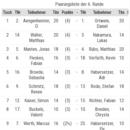
Paarungsliste der 6. Runde
Tisch
TNr
Teilnehmer
Tite
Punkte
-
TNr
Teilnehmer
Tite
P
1
2.
Aengenheister,
20
(4)
-
1.
Ortwein,
20
D
Daniel
2
14.
Walter,
20
(4)
-
3.
Nakamura,
14
Matthias
Lukas
3
5.
Manten, Jonas
18
(4)
-
4.
Rübo, Matthias
20
4
6.
Fleskes,
16
(3)
-
18.
Verfürth, Kevin
10
Fabian
5
16.
Broede,
14
(3)
-
8.
Habersetzer,
14
Sebastia
Adr
6
9.
Schmitz,
18
(3)
-
13.
Rode, Stefan
18
Renee
7
12.
Kaiser, Simon
14
(3)
-
15.
Richter, Fabian
12
8
17.
Buckels,
10
(3)
-
10.
Breiden,
14
Valenti
Chrysta
9
7.
Werth, Marcus
16
(2½)
-
25.
Habersetzer,
10
Ely