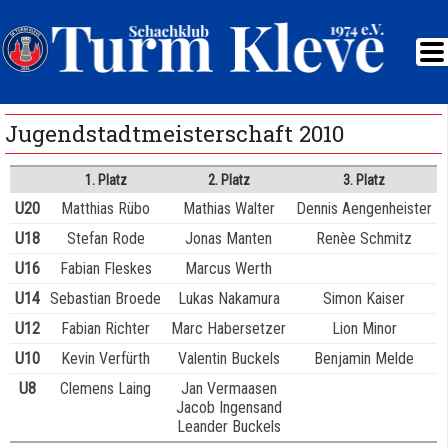
Jugendstadtmeisterschaft 2010
1. Platz
2. Platz
3. Platz
U20
Matthias Rübo
Mathias Walter
Dennis Aengenheister
U18
Stefan Rode
Jonas Manten
Renèe Schmitz
U16
Fabian Fleskes
Marcus Werth
U14
Sebastian Broede
Lukas Nakamura
Simon Kaiser
U12
Fabian Richter
Marc Habersetzer
Lion Minor
U10
Kevin Verfürth
Valentin Buckels
Benjamin Melde
U8
Clemens Laing
Jan Vermaasen
Jacob Ingensand
Leander Buckels