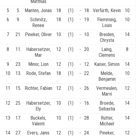
Matthias
5
5.
Manten, Jonas
18
(1)
-
18.
Verfürth, Kevin
10
6
9.
Schmitz,
18
(1)
-
19.
Flemming,
10
Renee
Louis
7
21.
Pineker, Oliver
10
(1)
-
10.
Breiden,
14
Chrysta
8
11.
Habersetzer,
12
(1)
-
20.
Laing,
8
Mar
Clemens
9
23.
Minor, Lion
12
(1)
-
12.
Kaiser, Simon
14
10
13.
Rode, Stefan
18
(1)
-
22.
Melde,
10
Benjamin
11
15.
Richter, Fabian
12
(1)
-
26.
Vermeulen,
12
Marvi
12
25.
Habersetzer,
10
(1)
-
16.
Broede,
14
Ely
Sebastia
13
17.
Buckels,
10
(1)
-
28.
Rütter,
14
Valenti
Michael
14
27.
Evers, Janis
12
(1)
-
24.
Pineker,
12