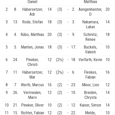
Daniel
Matthias
2
8.
Habersetzer,
14
(3)
-
2.
Aengenheister,
20
Adr
D
3
13.
Rode, Stefan
18
(3)
-
3.
Nakamura,
14
Lukas
4
4.
Rübo, Matthias
20
(3)
-
9.
Schmitz,
18
Renee
5
5.
Manten, Jonas
18
(3)
-
17.
Buckels,
10
Valenti
6
24.
Pineker,
12
(2½)
-
18.
Verfürth, Kevin
10
Christi
7
11.
Habersetzer,
12
(2½)
-
6.
Fleskes,
16
Mar
Fabian
8
7.
Werth, Marcus
16
(2)
-
23.
Minor, Lion
12
9
26.
Vermeulen,
12
(2)
-
10.
Breiden,
14
Marvi
Chrysta
10
21.
Pineker, Oliver
10
(2)
-
12.
Kaiser, Simon
14
11
15.
Richter, Fabian
12
(2)
-
22.
Melde,
10