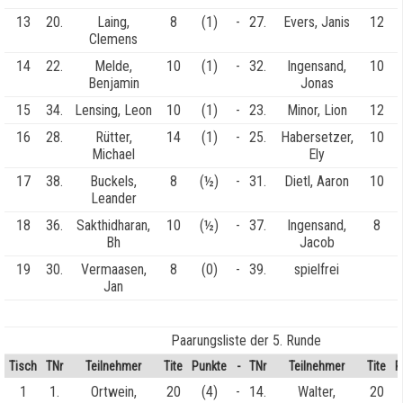
13
20.
Laing,
8
(1)
-
27.
Evers, Janis
12
Clemens
14
22.
Melde,
10
(1)
-
32.
Ingensand,
10
Benjamin
Jonas
15
34.
Lensing, Leon
10
(1)
-
23.
Minor, Lion
12
16
28.
Rütter,
14
(1)
-
25.
Habersetzer,
10
Michael
Ely
17
38.
Buckels,
8
(½)
-
31.
Dietl, Aaron
10
Leander
18
36.
Sakthidharan,
10
(½)
-
37.
Ingensand,
8
Bh
Jacob
19
30.
Vermaasen,
8
(0)
-
39.
spielfrei
Jan
Paarungsliste der 5. Runde
Tisch
TNr
Teilnehmer
Tite
Punkte
-
TNr
Teilnehmer
Tite
P
1
1.
Ortwein,
20
(4)
-
14.
Walter,
20