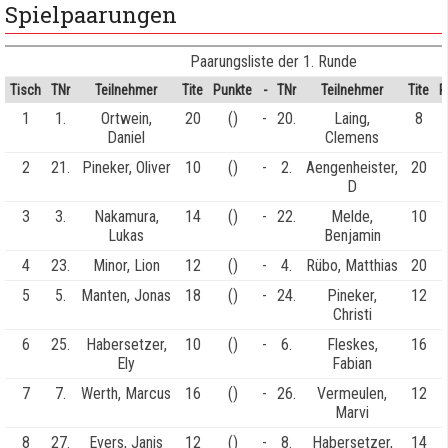
Spielpaarungen
Paarungsliste der 1. Runde
Tisch
TNr
Teilnehmer
Tite
Punkte
-
TNr
Teilnehmer
Tite
P
1
1.
Ortwein,
20
()
-
20.
Laing,
8
Daniel
Clemens
2
21.
Pineker, Oliver
10
()
-
2.
Aengenheister,
20
D
3
3.
Nakamura,
14
()
-
22.
Melde,
10
Lukas
Benjamin
4
23.
Minor, Lion
12
()
-
4.
Rübo, Matthias
20
5
5.
Manten, Jonas
18
()
-
24.
Pineker,
12
Christi
6
25.
Habersetzer,
10
()
-
6.
Fleskes,
16
Ely
Fabian
7
7.
Werth, Marcus
16
()
-
26.
Vermeulen,
12
Marvi
8
27.
Evers, Janis
12
()
-
8.
Habersetzer,
14