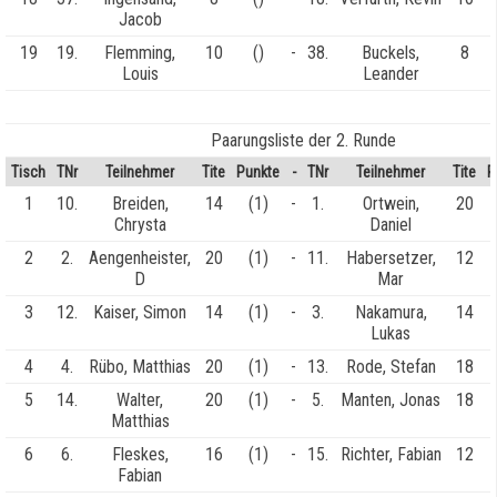
Jacob
19
19.
Flemming,
10
()
-
38.
Buckels,
8
Louis
Leander
Paarungsliste der 2. Runde
Tisch
TNr
Teilnehmer
Tite
Punkte
-
TNr
Teilnehmer
Tite
P
1
10.
Breiden,
14
(1)
-
1.
Ortwein,
20
Chrysta
Daniel
2
2.
Aengenheister,
20
(1)
-
11.
Habersetzer,
12
D
Mar
3
12.
Kaiser, Simon
14
(1)
-
3.
Nakamura,
14
Lukas
4
4.
Rübo, Matthias
20
(1)
-
13.
Rode, Stefan
18
5
14.
Walter,
20
(1)
-
5.
Manten, Jonas
18
Matthias
6
6.
Fleskes,
16
(1)
-
15.
Richter, Fabian
12
Fabian