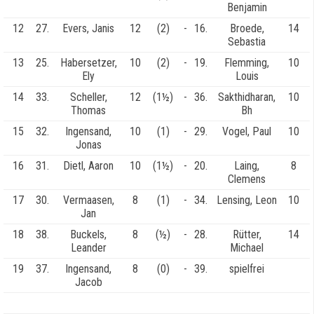
Benjamin
12
27.
Evers, Janis
12
(2)
-
16.
Broede,
14
Sebastia
13
25.
Habersetzer,
10
(2)
-
19.
Flemming,
10
Ely
Louis
14
33.
Scheller,
12
(1½)
-
36.
Sakthidharan,
10
Thomas
Bh
15
32.
Ingensand,
10
(1)
-
29.
Vogel, Paul
10
Jonas
16
31.
Dietl, Aaron
10
(1½)
-
20.
Laing,
8
Clemens
17
30.
Vermaasen,
8
(1)
-
34.
Lensing, Leon
10
Jan
18
38.
Buckels,
8
(½)
-
28.
Rütter,
14
Leander
Michael
19
37.
Ingensand,
8
(0)
-
39.
spielfrei
Jacob