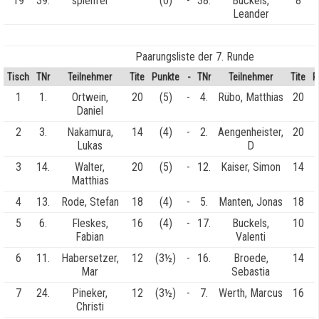
19
39.
spielfrei
(0)
-
38.
Buckels,
8
Leander
Paarungsliste der 7. Runde
Tisch
TNr
Teilnehmer
Tite
Punkte
-
TNr
Teilnehmer
Tite
P
1
1.
Ortwein,
20
(5)
-
4.
Rübo, Matthias
20
Daniel
2
3.
Nakamura,
14
(4)
-
2.
Aengenheister,
20
Lukas
D
3
14.
Walter,
20
(5)
-
12.
Kaiser, Simon
14
Matthias
4
13.
Rode, Stefan
18
(4)
-
5.
Manten, Jonas
18
5
6.
Fleskes,
16
(4)
-
17.
Buckels,
10
Fabian
Valenti
6
11.
Habersetzer,
12
(3½)
-
16.
Broede,
14
Mar
Sebastia
7
24.
Pineker,
12
(3½)
-
7.
Werth, Marcus
16
Christi