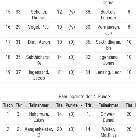
Christi
15
33.
Scheller,
12
(½)
-
38.
Buckels,
8
Thomas
Leander
16
29.
Vogel, Paul
10
(½)
-
30.
Vermaasen,
8
Jan
17
31.
Dietl, Aaron
10
(0)
-
36.
Sakthidharan,
10
Bh
18
35.
Sakthidharan,
14
(0)
-
32.
Ingensand,
10
Ke
Jonas
19
37.
Ingensand,
8
(0)
-
34.
Lensing, Leon
10
Jacob
Paarungsliste der 4. Runde
Tisch
TNr
Teilnehmer
Tite
Punkte
-
TNr
Teilnehmer
Tite
P
1
3.
Nakamura,
14
(3)
-
1.
Ortwein,
20
Lukas
Daniel
2
2.
Aengenheister,
20
(3)
-
14.
Walter,
20
D
Matthias