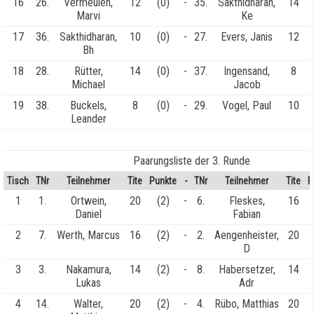
16
26.
Vermeulen,
12
(0)
-
35.
Sakthidharan,
14
Marvi
Ke
17
36.
Sakthidharan,
10
(0)
-
27.
Evers, Janis
12
Bh
18
28.
Rütter,
14
(0)
-
37.
Ingensand,
8
Michael
Jacob
19
38.
Buckels,
8
(0)
-
29.
Vogel, Paul
10
Leander
Paarungsliste der 3. Runde
Tisch
TNr
Teilnehmer
Tite
Punkte
-
TNr
Teilnehmer
Tite
P
1
1.
Ortwein,
20
(2)
-
6.
Fleskes,
16
Daniel
Fabian
2
7.
Werth, Marcus
16
(2)
-
2.
Aengenheister,
20
D
3
3.
Nakamura,
14
(2)
-
8.
Habersetzer,
14
Lukas
Adr
4
14.
Walter,
20
(2)
-
4.
Rübo, Matthias
20