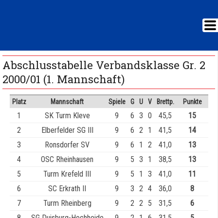
Abschlusstabelle Verbandsklasse Gr. 2
2000/01 (1. Mannschaft)
Platz
Mannschaft
Spiele
G
U
V
Brettp.
Punkte
1
SK Turm Kleve
9
6
3
0
45,5
15
2
Elberfelder SG III
9
6
2
1
41,5
14
3
Ronsdorfer SV
9
6
1
2
41,0
13
4
OSC Rheinhausen
9
5
3
1
38,5
13
5
Turm Krefeld III
9
5
1
3
41,0
11
6
SC Erkrath II
9
3
2
4
36,0
8
7
Turm Rheinberg
9
2
2
5
31,5
6
8
SG Duisburg-Hochheide
9
2
1
6
31,5
5