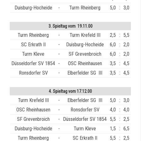
Duisburg-Hocheide
-
Turm Rheinberg
5,0
:
3,0
3. Spieltag vom 19.11.00
Turm Rheinberg
-
Turm Krefeld III
2,5
:
5,5
SC Erkrath II
-
Duisburg-Hocheide
6,0
:
2,0
Turm Kleve
-
SF Grevenbroich
6,0
:
2,0
Düsseldorfer SV 1854
-
OSC Rheinhausen
3,5
:
4,5
Ronsdorfer SV
-
Elberfelder SG III
3,5
:
4,5
4. Spieltag vom 17.12.00
Turm Krefeld III
-
Elberfelder SG III
5,0
:
3,0
OSC Rheinhausen
-
Ronsdorfer SV
4,0
:
4,0
SF Grevenbroich
-
Düsseldorfer SV 1854
5,5
:
2,5
Duisburg-Hocheide
-
Turm Kleve
1,5
:
6,5
Turm Rheinberg
-
SC Erkrath II
5,5
:
2,5