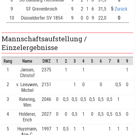
9
SF Grevenbroich
9
2
1
6
31,5
5
Zurück
10
Düsseldorfer SV 1854
9
0
0
9
22,0
0
Mannschaftsaufstellung /
Einzelergebnisse
Rang
Name
DWZ
1
2
3
4
5
6
7
8
9
1
Jansen,
2375
1
1
1
Christof
2
v. Leeuwen,
2151
1
0
0
0,5
0
1
Michel
3
Ratering,
2046
0
0,5
0,5
0,5
0,5
0,5
0,5
1
Wim
4
Holderer,
2027
0
0
0,5
1
0
0,5
0,5
0,5
0
Erich
5
Huysmann,
1997
1
0,5
1
1
1
1
1
6
Arie C.