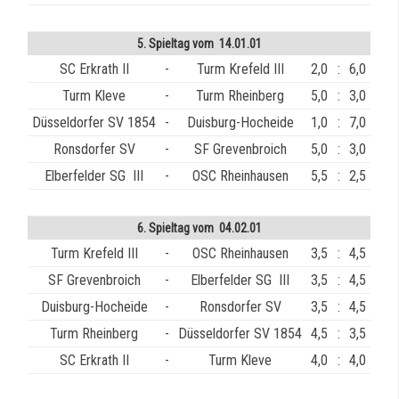
5. Spieltag vom 14.01.01
SC Erkrath II
-
Turm Krefeld III
2,0
:
6,0
Turm Kleve
-
Turm Rheinberg
5,0
:
3,0
Düsseldorfer SV 1854
-
Duisburg-Hocheide
1,0
:
7,0
Ronsdorfer SV
-
SF Grevenbroich
5,0
:
3,0
Elberfelder SG III
-
OSC Rheinhausen
5,5
:
2,5
6. Spieltag vom 04.02.01
Turm Krefeld III
-
OSC Rheinhausen
3,5
:
4,5
SF Grevenbroich
-
Elberfelder SG III
3,5
:
4,5
Duisburg-Hocheide
-
Ronsdorfer SV
3,5
:
4,5
Turm Rheinberg
-
Düsseldorfer SV 1854
4,5
:
3,5
SC Erkrath II
-
Turm Kleve
4,0
:
4,0