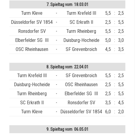
7. Spieltag vom 18.03.01
Turm Kleve
-
Turm Krefeld III
5,5
:
2,5
Düsseldorfer SV 1854
-
SC Erkrath II
2,5
:
5,5
Ronsdorfer SV
-
Turm Rheinberg
5,5
:
2,5
Elberfelder SG III
-
Duisburg-Hocheide
5,0
:
3,0
OSC Rheinhausen
-
SF Grevenbroich
4,5
:
3,5
8. Spieltag vom 22.04.01
Turm Krefeld III
-
SF Grevenbroich
5,5
:
2,5
Duisburg-Hocheide
-
OSC Rheinhausen
2,5
:
5,5
Turm Rheinberg
-
Elberfelder SG III
2,5
:
5,5
SC Erkrath II
-
Ronsdorfer SV
3,5
:
4,5
Turm Kleve
-
Düsseldorfer SV 1854
6,0
:
2,0
9. Spieltag vom 06.05.01