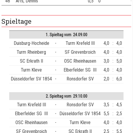
46
Arts, Dennis
0,5
0
0
Spieltage
1. Spieltag vom 24.09.00
Duisburg-Hocheide
-
Turm Krefeld III
4,0
:
4,0
Turm Rheinberg
-
SF Grevenbroich
4,0
:
4,0
SC Erkrath II
-
OSC Rheinhausen
3,0
:
5,0
Turm Kleve
-
Elberfelder SG III
4,0
:
4,0
Düsseldorfer SV 1854
-
Ronsdorfer SV
2,0
:
6,0
2. Spieltag vom 29.10.00
Turm Krefeld III
-
Ronsdorfer SV
3,5
:
4,5
Elberfelder SG III
-
Düsseldorfer SV 1854
5,5
:
2,5
OSC Rheinhausen
-
Turm Kleve
4,0
:
4,0
SF Grevenbroich
-
SC Erkrath II
2,5
:
5,5