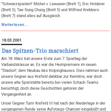
"Schwarzspielern" Michel v. Leeuwen (Brett 1), Eric Holderer
(Brett 3), Tae-Sung Chung (Brett 5) und Wilfried Krebbers
(Brett 7) stand alles auf Ausgleich.
I.
Weiterlesen …
Mannschaft
siegt
18.03.2001
souverän
gegen
Das Spitzen-Trio marschiert
Düsseldorfer
Am 18. März trat unsere Erste zum 7. Spieltag der
SV
Varbandsklasse an. Es war die Heimpremiere im neuen
1854
"Stadion", dem Neubau des Kolpinghauses. Dies nahmen auch
unsere Gegner aus Krefeld dankbar zur Kenntnis, war doch
unsere alte Spielstätte bereits bei vielen Schach-Teams
berüchtigt, doch diese Geschichten gehören der
Vergangenheit an.
Unser Gegner Turm Krefeld III hat nach der Niederlage in der
vergangenen Runde seine Aufstiegs-Chancen eingebüßt und