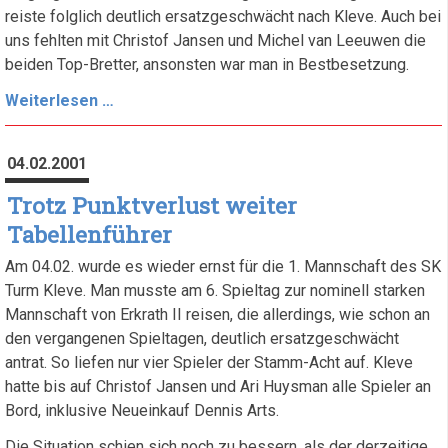
reiste folglich deutlich ersatzgeschwächt nach Kleve. Auch bei
uns fehlten mit Christof Jansen und Michel van Leeuwen die
beiden Top-Bretter, ansonsten war man in Bestbesetzung.
Das
Weiterlesen …
Spitzen-
Trio
04.02.2001
marschiert
Trotz Punktverlust weiter
Tabellenführer
Am 04.02. wurde es wieder ernst für die 1. Mannschaft des SK
Turm Kleve. Man musste am 6. Spieltag zur nominell starken
Mannschaft von Erkrath II reisen, die allerdings, wie schon an
den vergangenen Spieltagen, deutlich ersatzgeschwächt
antrat. So liefen nur vier Spieler der Stamm-Acht auf. Kleve
hatte bis auf Christof Jansen und Ari Huysman alle Spieler an
Bord, inklusive Neueinkauf Dennis Arts.
Die Situation schien sich noch zu bessern, als der derzeitige