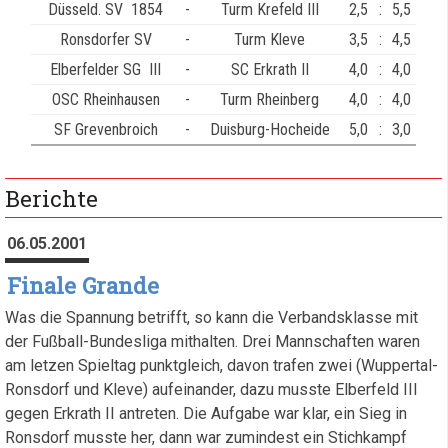
Düsseld. SV 1854
-
Turm Krefeld III
2,5
:
5,5
Ronsdorfer SV
-
Turm Kleve
3,5
:
4,5
Elberfelder SG III
-
SC Erkrath II
4,0
:
4,0
OSC Rheinhausen
-
Turm Rheinberg
4,0
:
4,0
SF Grevenbroich
-
Duisburg-Hocheide
5,0
:
3,0
Berichte
06.05.2001
Finale Grande
Was die Spannung betrifft, so kann die Verbandsklasse mit
der Fußball-Bundesliga mithalten. Drei Mannschaften waren
am letzen Spieltag punktgleich, davon trafen zwei (Wuppertal-
Ronsdorf und Kleve) aufeinander, dazu musste Elberfeld III
gegen Erkrath II antreten. Die Aufgabe war klar, ein Sieg in
Ronsdorf musste her, dann war zumindest ein Stichkampf