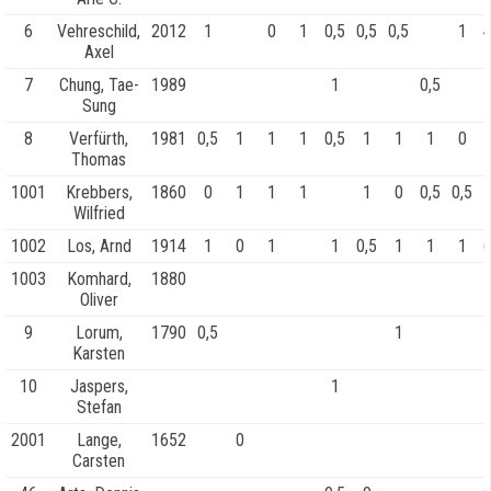
6
Vehreschild,
2012
1
0
1
0,5
0,5
0,5
1
4
Axel
7
Chung, Tae-
1989
1
0,5
1
Sung
8
Verfürth,
1981
0,5
1
1
1
0,5
1
1
1
0
Thomas
1001
Krebbers,
1860
0
1
1
1
1
0
0,5
0,5
Wilfried
1002
Los, Arnd
1914
1
0
1
1
0,5
1
1
1
6
1003
Komhard,
1880
Oliver
9
Lorum,
1790
0,5
1
1
Karsten
10
Jaspers,
1
Stefan
2001
Lange,
1652
0
Carsten