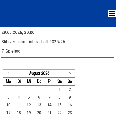
29.05.2026, 20:00
Blitzvereinsmeisterschaft 2025/26
7. Spieltag
<
August 2026
>
ntag
enstag
ttwoch
nnerstag
eitag
mstag
nntag
Mo
Di
Mi
Do
Fr
Sa
So
1
2
3
4
5
6
7
8
9
10
11
12
13
14
15
16
17
18
19
20
21
22
23