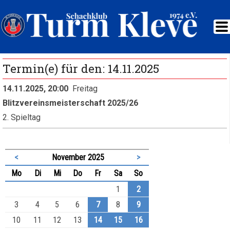
Termin(e) für den: 14.11.2025
14.11.2025, 20:00
Freitag
Blitzvereinsmeisterschaft 2025/26
2. Spieltag
<
November 2025
>
ntag
enstag
ttwoch
nnerstag
eitag
mstag
nntag
Mo
Di
Mi
Do
Fr
Sa
So
1
2
3
4
5
6
7
8
9
10
11
12
13
14
15
16