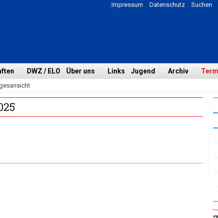
Impressum
Datenschutz
Suchen
ften
DWZ / ELO
Über uns
Links
Jugend
Archiv
Term
gesansicht
025