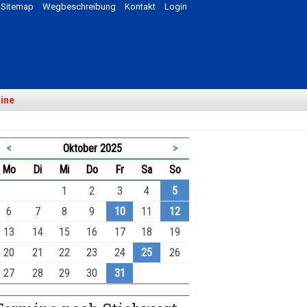
Sitemap
Wegbeschreibung
Kontakt
Login
ine
<
Oktober 2025
>
ntag
enstag
ttwoch
nnerstag
eitag
mstag
nntag
Mo
Di
Mi
Do
Fr
Sa
So
1
2
3
4
5
6
7
8
9
10
11
12
13
14
15
16
17
18
19
20
21
22
23
24
25
26
27
28
29
30
31