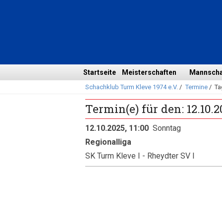
Navigation
überspringen
Navigation
Startseite
Meisterschaften
Mannscha
Schachklub Turm Kleve 1974 e.V.
/
Termine
/
Ta
überspringen
Termin(e) für den: 12.10.2
12.10.2025, 11:00
Sonntag
Regionalliga
SK Turm Kleve I - Rheydter SV I