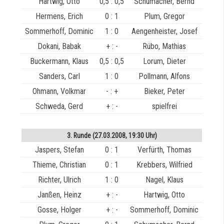
Hartwig, Otto
0,5 : 0,5
Schumacher, Bernd
Hermens, Erich
0 : 1
Plum, Gregor
Sommerhoff, Dominic
1 : 0
Aengenheister, Josef
Dokani, Babak
+ : -
Rübo, Mathias
Buckermann, Klaus
0,5 : 0,5
Lorum, Dieter
Sanders, Carl
1 : 0
Pollmann, Alfons
Ohmann, Volkmar
- : +
Bieker, Peter
Schweda, Gerd
+ : -
spielfrei
3. Runde (27.03.2008, 19:30 Uhr)
Jaspers, Stefan
0 : 1
Verfürth, Thomas
Thieme, Christian
0 : 1
Krebbers, Wilfried
Richter, Ulrich
1 : 0
Nagel, Klaus
Janßen, Heinz
+ : -
Hartwig, Otto
Gosse, Holger
+ : -
Sommerhoff, Dominic