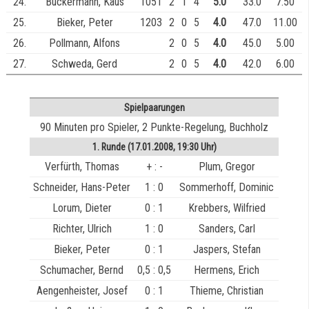
24.
Buckermann, Kaus
1051
2
1
4
5.0
33.0
7.50
25.
Bieker, Peter
1203
2
0
5
4.0
47.0
11.00
26.
Pollmann, Alfons
2
0
5
4.0
45.0
5.00
27.
Schweda, Gerd
2
0
5
4.0
42.0
6.00
Spielpaarungen
90 Minuten pro Spieler, 2 Punkte-Regelung, Buchholz
1. Runde (17.01.2008, 19:30 Uhr)
Verfürth, Thomas
+ : -
Plum, Gregor
Schneider, Hans-Peter
1 : 0
Sommerhoff, Dominic
Lorum, Dieter
0 : 1
Krebbers, Wilfried
Richter, Ulrich
1 : 0
Sanders, Carl
Bieker, Peter
0 : 1
Jaspers, Stefan
Schumacher, Bernd
0,5 : 0,5
Hermens, Erich
Aengenheister, Josef
0 : 1
Thieme, Christian