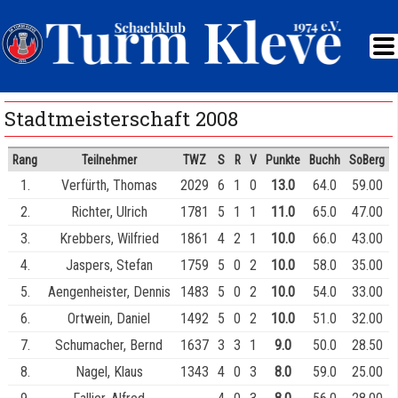
Stadtmeisterschaft 2008
Rang
Teilnehmer
TWZ
S
R
V
Punkte
Buchh
SoBerg
1.
Verfürth, Thomas
2029
6
1
0
13.0
64.0
59.00
2.
Richter, Ulrich
1781
5
1
1
11.0
65.0
47.00
3.
Krebbers, Wilfried
1861
4
2
1
10.0
66.0
43.00
4.
Jaspers, Stefan
1759
5
0
2
10.0
58.0
35.00
5.
Aengenheister, Dennis
1483
5
0
2
10.0
54.0
33.00
6.
Ortwein, Daniel
1492
5
0
2
10.0
51.0
32.00
7.
Schumacher, Bernd
1637
3
3
1
9.0
50.0
28.50
8.
Nagel, Klaus
1343
4
0
3
8.0
59.0
25.00