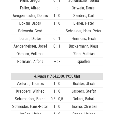
Plum, Gregor
0 : 1
Schumacher, Bernd
Fallier, Alfred
+ : -
Ortwein, Daniel
Aengenheister, Dennis
1 : 0
Sanders, Carl
Dokani, Babak
1 : 0
Bieker, Peter
Schweda, Gerd
- : +
Schneider, Hans-Peter
Lorum, Dieter
0 : 1
Hermens, Erich
Aengenheister, Josef
0 : 1
Buckermann, Klaus
Ohmann, Volkmar
- : +
Rübo, Mathias
Pollmann, Alfons
+ : -
spielfrei
4. Runde (17.04.2008, 19:30 Uhr)
Verfürth, Thomas
1 : 0
Richter, Ulrich
Krebbers, Wilfried
1 : 0
Jaspers, Stefan
Schumacher, Bernd
0,5 : 0,5
Dokani, Babak
Schneider, Hans-Peter
1 : 0
Thieme, Christian