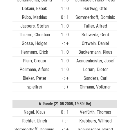
Dokani, Babak
1 : 0
Hartwig, Otto
Rübo, Mathias
0 : 1
Sommerhoff, Dominic
Jaspers, Stefan
1 : 0
Fallier, Alfred
Thieme, Christian
1 : 0
Schweda, Gerd
Gosse, Holger
- : +
Ortwein, Daniel
Hermens, Erich
1 : 0
Buckermann, Klaus
Plum, Gregor
1 : 0
Aengenheister, Josef
Pollmann, Alfons
1 : 0
Lorum, Dieter
Bieker, Peter
- : +
Sanders, Carl
spielfrei
- : +
Ohmann, Volkmar
6. Runde (21.08.2008, 19:30 Uhr)
Nagel, Klaus
0 : 1
Verfürth, Thomas
Richter, Ulrich
+ : -
Krebbers, Wilfried
Sommerhoff, Dominic
- : +
Schumacher, Bernd