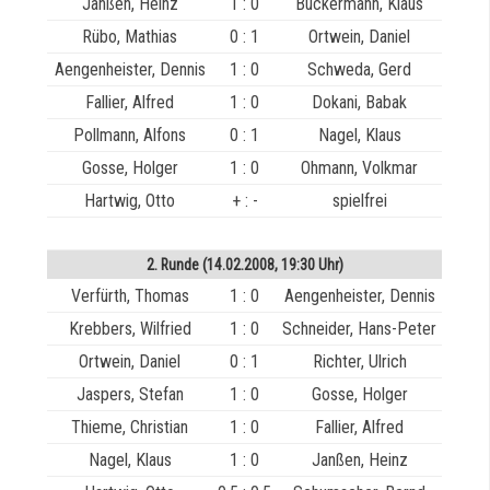
Janßen, Heinz
1 : 0
Buckermann, Klaus
Rübo, Mathias
0 : 1
Ortwein, Daniel
Aengenheister, Dennis
1 : 0
Schweda, Gerd
Fallier, Alfred
1 : 0
Dokani, Babak
Pollmann, Alfons
0 : 1
Nagel, Klaus
Gosse, Holger
1 : 0
Ohmann, Volkmar
Hartwig, Otto
+ : -
spielfrei
2. Runde (14.02.2008, 19:30 Uhr)
Verfürth, Thomas
1 : 0
Aengenheister, Dennis
Krebbers, Wilfried
1 : 0
Schneider, Hans-Peter
Ortwein, Daniel
0 : 1
Richter, Ulrich
Jaspers, Stefan
1 : 0
Gosse, Holger
Thieme, Christian
1 : 0
Fallier, Alfred
Nagel, Klaus
1 : 0
Janßen, Heinz