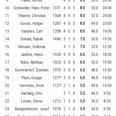
9.
Fallier, Alfred
4
0
3
8.0
56.0
28.00
10.
Schneider, Hans-Peter
1371
4
0
3
8.0
53.0
24.00
11.
Thieme, Christian
1568
4
0
3
8.0
52.0
24.00
12.
Gosse, Holger
1287
4
0
3
8.0
49.0
23.00
13.
Sanders, Carl
1208
4
0
3
8.0
46.0
19.00
14.
Dokani, Babak
1446
3
1
3
7.0
50.0
19.50
15.
Ohmann, Volkmar
3
1
3
7.0
33.0
12.50
16.
Janßen, Heinz
1534
3
0
4
6.0
55.0
18.00
17.
Rübo, Mathias
1025
3
0
4
6.0
50.0
19.00
18.
Sommerhof, Dominic
1979
3
0
4
6.0
48.0
15.00
19.
Plum, Gregor
1277
3
0
4
6.0
48.0
14.00
20.
Hermens, Erich
1127
2
1
4
5.0
49.0
14.50
21.
Hartwig, Otto
2
1
4
5.0
44.0
9.50
22.
Lorum, Dieter
1212
1
3
3
5.0
36.0
8.50
23.
Aengenheister, Josef
1079
2
1
4
5.0
34.0
6.50