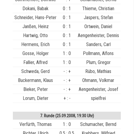
Dokani, Babak
0 : 1
Thieme, Christian
Schneider, Hans-Peter
0 : 1
Jaspers, Stefan
Janßen, Heinz
0 : 1
Ortwein, Daniel
Hartwig, Otto
0 : 1
Aengenheister, Dennis
Hermens, Erich
0 : 1
Sanders, Carl
Gosse, Holger
1 : 0
Pollmann, Alfons
Fallier, Alfred
1 : 0
Plum, Gregor
Schweda, Gerd
- : +
Rübo, Mathias
Buckermann, Klaus
- : +
Ohmann, Volkmar
Bieker, Peter
- : +
Aengenheister, Josef
Lorum, Dieter
+ : -
spielfrei
7. Runde (25.09.2008, 19:30 Uhr)
Verfürth, Thomas
1 : 0
Schumacher, Bernd
Richter, Ulrich
0,5 : 0,5
Krebbers, Wilfried