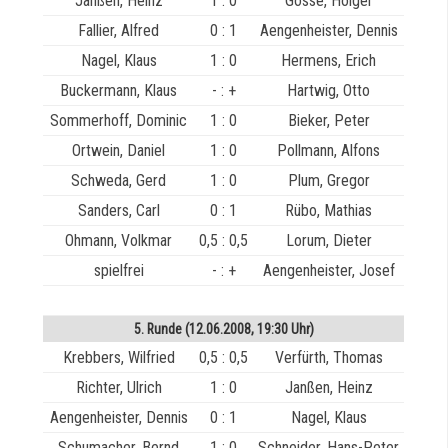
Janßen, Heinz
1 : 0
Gosse, Holger
Fallier, Alfred
0 : 1
Aengenheister, Dennis
Nagel, Klaus
1 : 0
Hermens, Erich
Buckermann, Klaus
- : +
Hartwig, Otto
Sommerhoff, Dominic
1 : 0
Bieker, Peter
Ortwein, Daniel
1 : 0
Pollmann, Alfons
Schweda, Gerd
1 : 0
Plum, Gregor
Sanders, Carl
0 : 1
Rübo, Mathias
Ohmann, Volkmar
0,5 : 0,5
Lorum, Dieter
spielfrei
- : +
Aengenheister, Josef
5. Runde (12.06.2008, 19:30 Uhr)
Krebbers, Wilfried
0,5 : 0,5
Verfürth, Thomas
Richter, Ulrich
1 : 0
Janßen, Heinz
Aengenheister, Dennis
0 : 1
Nagel, Klaus
Schumacher, Bernd
1 : 0
Schneider, Hans-Peter