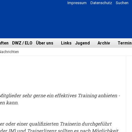
Impressum
Datenschutz
Suchen
ften
DWZ / ELO
Über uns
Links
Jugend
Archiv
Termin
Nachrichten
tglieder sehr gerne ein effektives Training anbieten -
en kann.
ner oder einer qualifizierten Trainerin durchgeführt
oder IM) und Trainerlizenz sollten es nach Möglichkeit