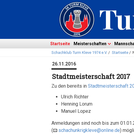
Navigation
überspringen
Navigation
Startseite
Meisterschaften
Mannscha
Schachklub Turm Kleve 1974 e.V.
/
Startseite
/
überspringen
26.11.2016
Stadtmeisterschaft 2017
Zu den bereits in
Stadtmeisterschaft 2
Ulrich Richter
Henning Lorum
Manuel Lopez
Anmeldungen sind noch bis zum 01.01.2
(
schachunkrigkleve@online.de
) mögli