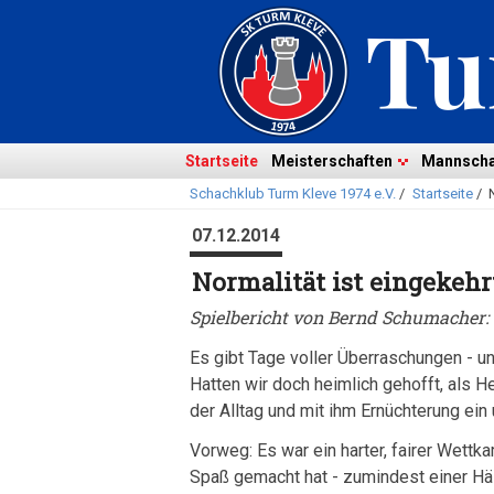
Navigation
überspringen
Navigation
Startseite
Meisterschaften
Mannscha
Schachklub Turm Kleve 1974 e.V.
/
Startseite
/
überspringen
07.12.2014
Normalität ist eingekehr
Spielbericht von Bernd Schumacher:
Es gibt Tage voller Überraschungen - un
Hatten wir doch heimlich gehofft, als 
der Alltag und mit ihm Ernüchterung ein
Vorweg: Es war ein harter, fairer Wettk
Spaß gemacht hat - zumindest einer Hä