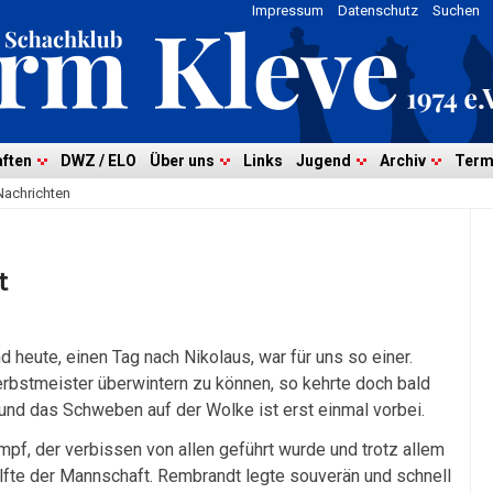
Impressum
Datenschutz
Suchen
ften
DWZ / ELO
Über uns
Links
Jugend
Archiv
Term
Nachrichten
t
d heute, einen Tag nach Nikolaus, war für uns so einer.
Herbstmeister überwintern zu können, so kehrte doch bald
 und das Schweben auf der Wolke ist erst einmal vorbei.
ampf, der verbissen von allen geführt wurde und trotz allem
lfte der Mannschaft. Rembrandt legte souverän und schnell