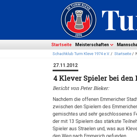
Navigation
überspringen
Navigation
Startseite
Meisterschaften
Mannscha
Schachklub Turm Kleve 1974 e.V.
/
Startseite
/
überspringen
27.11.2012
4 Klever Spieler bei de
Bericht von Peter Bieker:
Nachdem die offenen Emmericher Stadtm
zwischen den Spielern des Emmericher 
gemischtes und sehr geschlossenes Fe
der mit 13 Spielern das stärkste Teilne
Spieler aus Straelen und, was aus Kleve
den Weg nach Emmerich gefunden.