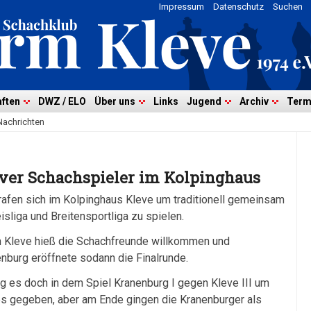
Impressum
Datenschutz
Suchen
ften
DWZ / ELO
Über uns
Links
Jugend
Archiv
Term
Nachrichten
ever Schachspieler im Kolpinghaus
rafen sich im Kolpinghaus Kleve um traditionell gemeinsam
isliga und Breitensportliga zu spielen.
m Kleve hieß die Schachfreunde willkommen und
nburg eröffnete sodann die Finalrunde.
ng es doch in dem Spiel Kranenburg I gegen Kleve III um
lles gegeben, aber am Ende gingen die Kranenburger als