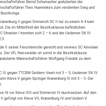
nnschaftsführer Bernd Schumacher gratulierten der
nschaftsführer Theo Huennekes zum verdienten Sieg und
Bezirksliga.
Kranenburg II gegen Emmerich SC II nur zu einem 4-4 kam
ist. Die im Mittelfeld der Bezirksklasse befindlichen
 Straelen I trennten sich 2 – 6 und der Uedemer SK III
,5.
de II seiner Favoritenrolle gerecht und verwies SC Kevelaer
tz. Der VfL Nierswalde ist somit in die Bezirksklasse
 gratulierte Mannschaftsführer Wolfgang Friedek zu dem
C III gegen TTCBW Geldern-Veert mit 3 – 5; Uedemer SK IV
urm Kleve V gegen Springer Kranenburg III mit 5 – 3. Der
6.
eve IX vor Kleve VIII und Emmerich IV durchsetzen. Auf den
II gefolgt von Kleve VII, Kranenburg IV und Uedem V.