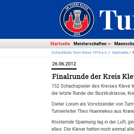
Navigation
überspringen
Navigation
Startseite
Meisterschaften
Mannscha
Schachklub Turm Kleve 1974 e.V.
/
Startseite
/
überspringen
26.06.2012
Finalrunde der Kreis Kl
152 Schachspieler des Kreises Kleve t
die letzte Runde der Bezirksklasse, Kre
Dieter Lorum als Vorsitzender von Tur
Turnierleiter Theo Huennekes aus Krane
Knisternde Spannung lag in der Luft; gi
alles. Die Klever hatten noch einmal a