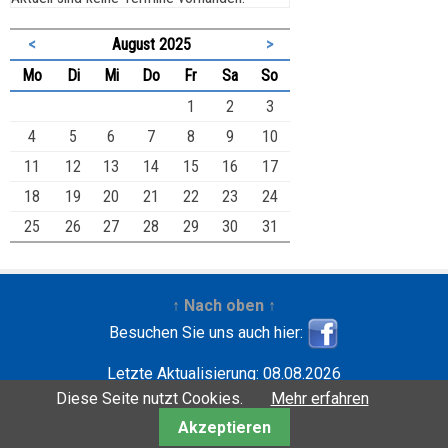
<
August 2025
>
ntag
enstag
ttwoch
nnerstag
eitag
mstag
nntag
Mo
Di
Mi
Do
Fr
Sa
So
1
2
3
4
5
6
7
8
9
10
11
12
13
14
15
16
17
18
19
20
21
22
23
24
25
26
27
28
29
30
31
↑ Nach oben ↑
Besuchen Sie uns auch hier:
Letzte Aktualisierung: 08.08.2026
Entwickelt mit
| Copyright ©2001-2026
Wilfried
Diese Seite nutzt Cookies.
Mehr erfahren
Krebbers
Akzeptieren