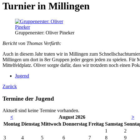
Turnier in Millingen
Gruppenerster: Oliver Pineker
Bericht von Thomas Verfürth:
Auch in diesem Jahr traten wir in Millingen zum Schnellschachturnier
Millingen um dort in 8er Gruppen jeder gegen jeden zu spielen. Für Mau
Mittelfeldplatz. Oliver sorgte dafür, dass wir trotzdem noch einen P
Jugend
Zurück
Termine der Jugend
Aktuell sind keine Termine vorhanden.
<
August 2026
>
Mo
ntag
Di
enstag
Mi
ttwoch
Do
nnerstag
Fr
eitag
Sa
mstag
So
nnta
1
2
3
4
5
6
7
8
9