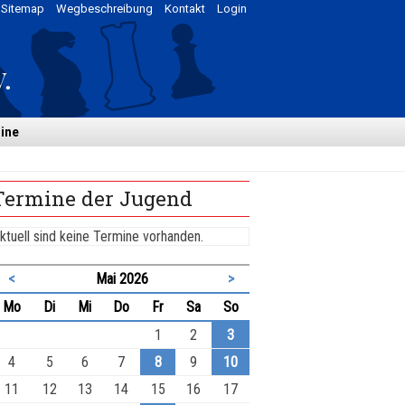
Sitemap
Wegbeschreibung
Kontakt
Login
ine
Termine der Jugend
ktuell sind keine Termine vorhanden.
<
Mai 2026
>
ntag
enstag
ttwoch
nnerstag
eitag
mstag
nntag
Mo
Di
Mi
Do
Fr
Sa
So
1
2
3
4
5
6
7
8
9
10
11
12
13
14
15
16
17