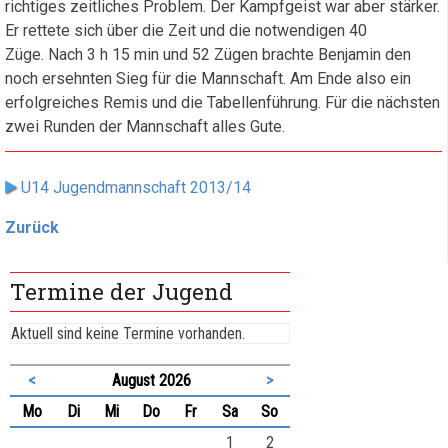
richtiges zeitliches Problem. Der Kampfgeist war aber stärker.
Er rettete sich über die Zeit und die notwendigen 40
Züge. Nach 3 h 15 min und 52 Zügen brachte Benjamin den
noch ersehnten Sieg für die Mannschaft. Am Ende also ein
erfolgreiches Remis und die Tabellenführung. Für die nächsten
zwei Runden der Mannschaft alles Gute.
U14 Jugendmannschaft 2013/14
Zurück
Termine der Jugend
Aktuell sind keine Termine vorhanden.
<
August 2026
>
ntag
enstag
ttwoch
nnerstag
eitag
mstag
nntag
Mo
Di
Mi
Do
Fr
Sa
So
1
2