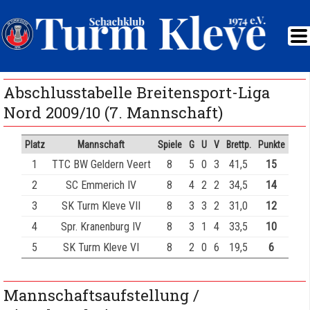
Abschlusstabelle Breitensport-Liga
Nord 2009/10 (7. Mannschaft)
Platz
Mannschaft
Spiele
G
U
V
Brettp.
Punkte
1
TTC BW Geldern Veert
8
5
0
3
41,5
15
2
SC Emmerich IV
8
4
2
2
34,5
14
3
SK Turm Kleve VII
8
3
3
2
31,0
12
4
Spr. Kranenburg IV
8
3
1
4
33,5
10
5
SK Turm Kleve VI
8
2
0
6
19,5
6
Mannschaftsaufstellung /