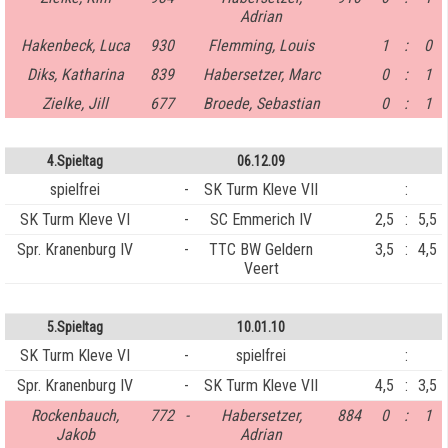
Adrian
Hakenbeck, Luca
930
Flemming, Louis
1
:
0
Diks, Katharina
839
Habersetzer, Marc
0
:
1
Zielke, Jill
677
Broede, Sebastian
0
:
1
4.Spieltag
06.12.09
spielfrei
-
SK Turm Kleve VII
:
SK Turm Kleve VI
-
SC Emmerich IV
2,5
:
5,5
Spr. Kranenburg IV
-
TTC BW Geldern
3,5
:
4,5
Veert
5.Spieltag
10.01.10
SK Turm Kleve VI
-
spielfrei
:
Spr. Kranenburg IV
-
SK Turm Kleve VII
4,5
:
3,5
Rockenbauch,
772
-
Habersetzer,
884
0
:
1
Jakob
Adrian