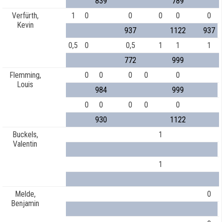
839
789
Verfürth,
1
0
0
0
0
0
Kevin
937
1122
937
0,5
0
0,5
1
1
1
772
999
Flemming,
0
0
0
0
0
Louis
984
999
0
0
0
0
0
930
1122
Buckels,
1
Valentin
1
Melde,
0
Benjamin