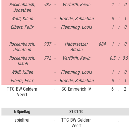
Rockenbauch,
937
-
Verfürth, Kevin
1
:
0
Jonathan
Wölfl, Kilian
-
Broede, Sebastian
0
:
1
Elbers, Felix
-
Flemming, Louis
1
:
0
Rockenbauch,
937
-
Habersetzer,
884
1
:
0
Jonathan
Adrian
Rockenbauch,
772
-
Verfürth, Kevin
0,5
:
0,5
Jakob
Wölfl, Kilian
-
Flemming, Louis
1
:
0
Elbers, Felix
-
Broede, Sebastian
0
:
1
TTC BW Geldern
-
SC Emmerich IV
6
:
2
Veert
6.Spieltag
31.01.10
spielfrei
-
TTC BW Geldern
:
Veert