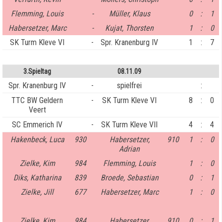
Flemming, Louis
-
Müller, Klaus
0
:
1
Habersetzer, Marc
-
Kujat, Thorsten
1
:
0
SK Turm Kleve VI
-
Spr. Kranenburg IV
1
:
7
3.Spieltag
08.11.09
Spr. Kranenburg IV
-
spielfrei
:
TTC BW Geldern
-
SK Turm Kleve VI
8
:
0
Veert
SC Emmerich IV
-
SK Turm Kleve VII
4
:
4
Hakenbeck, Luca
930
Habersetzer,
910
1
:
0
Adrian
Zielke, Kim
984
Flemming, Louis
1
:
0
Diks, Katharina
839
Broede, Sebastian
0
:
1
Zielke, Jill
677
Habersetzer, Marc
1
:
0
Zielke, Kim
984
Habersetzer,
910
0
:
1