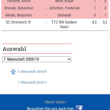
Verfürth, Kevin
-
Wölfl, Kilian
1
:
0
Broede, Sebastian
-
Scholten, Frederick
1
:
0
Melde, Benjamin
-
Salewski
0
:
1
SC Emmerich IV
-
TTC BW Geldern
4,5
:
3,5
Veert
Auswahl
6. Mannschaft 2024/25
7. Mannschaft 2010/11
↑ Nach oben ↑
Besuchen Sie uns auch hier: