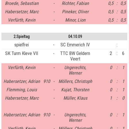
Broede, Sebastian
-
Richter, Fabian
0,5
:
0,5
Habersetzer, Marc
-
Pineker, Oliver
0,5
:
0,5
Verfürth, Kevin
-
Minor, Lion
0,5
:
0,5
2.Spieltag
04.10.09
spielfrei
-
SC Emmerich IV
:
SK Turm Kleve VII
-
TTC BW Geldern
2
:
6
Veert
Verfürth, Kevin
-
Ungerechts,
0
:
1
Werner
Habersetzer, Adrian
910
-
Möllers, Christoph
0
:
1
Flemming, Louis
-
Kujat, Thorsten
0
:
1
Habersetzer, Marc
-
Müller, Klaus
1
:
0
Habersetzer, Adrian
910
-
Ungerechts,
0
:
1
Werner
Verfürth, Kevin
-
Möllers, Christoph
0
:
1