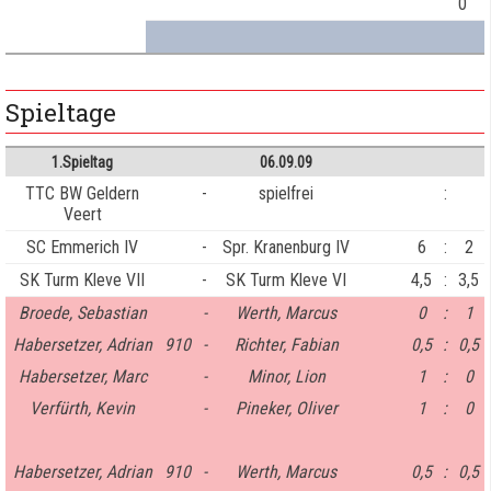
0
Spieltage
1.Spieltag
06.09.09
TTC BW Geldern
-
spielfrei
:
Veert
SC Emmerich IV
-
Spr. Kranenburg IV
6
:
2
SK Turm Kleve VII
-
SK Turm Kleve VI
4,5
:
3,5
Broede, Sebastian
-
Werth, Marcus
0
:
1
Habersetzer, Adrian
910
-
Richter, Fabian
0,5
:
0,5
Habersetzer, Marc
-
Minor, Lion
1
:
0
Verfürth, Kevin
-
Pineker, Oliver
1
:
0
Habersetzer, Adrian
910
-
Werth, Marcus
0,5
:
0,5