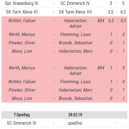
Spr. Kranenburg IV
-
SC Emmerich IV
3
:
5
SK Turm Kleve VI
-
SK Turm Kleve VII
3,5
:
4,5
Richter, Fabian
-
Habersetzer,
884
0,5
:
0,5
Adrian
Werth, Marcus
-
Flemming, Louis
1
:
0
Pineker, Oliver
-
Broede, Sebastian
0
:
1
Minor, Lion
-
Habersetzer, Marc
0
:
1
Werth, Marcus
-
Habersetzer,
884
1
:
0
Adrian
Richter, Fabian
-
Flemming, Louis
1
:
0
Pineker, Oliver
-
Habersetzer, Marc
0
:
1
Minor, Lion
-
Broede, Sebastian
0
:
1
7.Spieltag
28.02.10
SC Emmerich IV
-
spielfrei
: