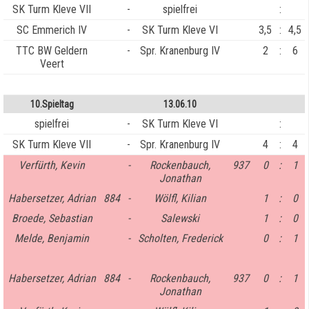
SK Turm Kleve VII
-
spielfrei
:
SC Emmerich IV
-
SK Turm Kleve VI
3,5
:
4,5
TTC BW Geldern
-
Spr. Kranenburg IV
2
:
6
Veert
10.Spieltag
13.06.10
spielfrei
-
SK Turm Kleve VI
:
SK Turm Kleve VII
-
Spr. Kranenburg IV
4
:
4
Verfürth, Kevin
-
Rockenbauch,
937
0
:
1
Jonathan
Habersetzer, Adrian
884
-
Wölfl, Kilian
1
:
0
Broede, Sebastian
-
Salewski
1
:
0
Melde, Benjamin
-
Scholten, Frederick
0
:
1
Habersetzer, Adrian
884
-
Rockenbauch,
937
0
:
1
Jonathan