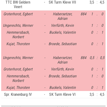
TTC BW Geldern
-
SK Turm Kleve VII
3,5
:
4,5
Veert
Groterhorst, Egbert
-
Habersetzer,
884
1
.
0
Adrian
Ungerechts, Werner
-
Verfürth, Kevin
1
:
0
Hemmersbach,
-
Buckels, Valentin
0
:
1
Norbert
Kujat, Thorsten
-
Broede, Sebastian
0
:
1
Ungerechts, Werner
-
Habersetzer,
884
0,5
:
0,5
Adrian
Groterhorst, Egbert
-
Verfürth, Kevin
0
:
1
Hemmersbach,
-
Broede, Sebastian
1
:
0
Norbert
Kujat, Thorsten
-
Buckels, Valentin
0
:
1
Spr. Kranenburg IV
-
SK Turm Kleve VI
3,5
:
4,5