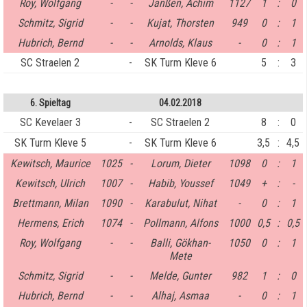
Roy, Wolfgang
-
-
Janßen, Achim
1127
1
:
0
Schmitz, Sigrid
-
-
Kujat, Thorsten
949
0
:
1
Hubrich, Bernd
-
-
Arnolds, Klaus
-
0
:
1
SC Straelen 2
-
SK Turm Kleve 6
5
:
3
6. Spieltag
04.02.2018
SC Kevelaer 3
-
SC Straelen 2
8
:
0
SK Turm Kleve 5
-
SK Turm Kleve 6
3,5
:
4,5
Kewitsch, Maurice
1025
-
Lorum, Dieter
1098
0
:
1
Kewitsch, Ulrich
1007
-
Habib, Youssef
1049
+
:
-
Brettmann, Milan
1090
-
Karabulut, Nihat
-
0
:
1
Hermens, Erich
1074
-
Pollmann, Alfons
1000
0,5
:
0,5
Roy, Wolfgang
-
-
Balli, Gökhan-
1050
0
:
1
Mete
Schmitz, Sigrid
-
-
Melde, Gunter
982
1
:
0
Hubrich, Bernd
-
-
Alhaj, Asmaa
-
0
:
1