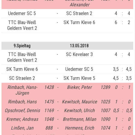
Alexander
Uedemer SC 5
-
SC Straelen 2
4
:
4
TTC Blau-Weiß
-
SK Turm Kleve 6
6
:
2
Geldern Veert 2
9.Spieltag
13.05.2018
TTC Blau-Weiß
-
SC Kevelaer 3
4
:
4
Geldern Veert 2
SK Turm Kleve 6
-
Uedemer SC 5
3,5
:
4,5
SC Straelen 2
-
SK Turm Kleve 5
4,5
:
3,5
Rimbach, Hans-
1428
-
Bieker, Peter
1289
0
:
1
Jürgen
Rimbach, Hans
1475
-
Kewitsch, Maurice
1025
1
:
0
Opschroef, Dennis
1169
-
Kewitsch, Ulrich
1007
0,5
:
0,5
Kremer, Andreas
1048
-
Brettmann, Milan
1090
1
:
0
Linßen, Jan
888
-
Hermens, Erich
1074
1
:
0