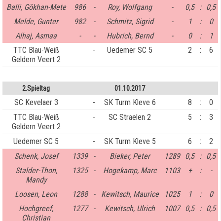
Balli, Gökhan-Mete
986
-
Roy, Wolfgang
-
0,5
:
0,5
Melde, Gunter
982
-
Schmitz, Sigrid
-
1
:
0
Alhaj, Asmaa
-
-
Hubrich, Bernd
-
0
:
1
TTC Blau-Weiß
-
Uedemer SC 5
2
:
6
Geldern Veert 2
2.Spieltag
01.10.2017
SC Kevelaer 3
-
SK Turm Kleve 6
8
:
0
TTC Blau-Weiß
-
SC Straelen 2
5
:
3
Geldern Veert 2
Uedemer SC 5
-
SK Turm Kleve 5
6
:
2
Schenk, Josef
1339
-
Bieker, Peter
1289
0,5
:
0,5
Stalder-Thon,
1325
-
Hogekamp, Marc
1103
+
:
-
Mandy
Loosen, Leon
1288
-
Kewitsch, Maurice
1025
1
:
0
Hochgreef,
1277
-
Kewitsch, Ulrich
1007
0,5
:
0,5
Christian