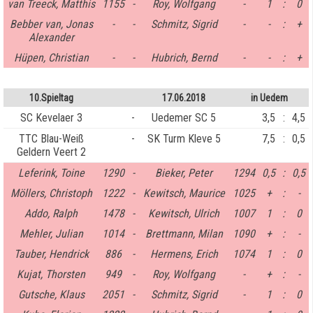
van Treeck, Matthis
1155
-
Roy, Wolfgang
-
1
:
0
Bebber van, Jonas
-
-
Schmitz, Sigrid
-
-
:
+
Alexander
Hüpen, Christian
-
-
Hubrich, Bernd
-
-
:
+
10.Spieltag
17.06.2018
in Uedem
SC Kevelaer 3
-
Uedemer SC 5
3,5
:
4,5
TTC Blau-Weiß
-
SK Turm Kleve 5
7,5
:
0,5
Geldern Veert 2
Leferink, Toine
1290
-
Bieker, Peter
1294
0,5
:
0,5
Möllers, Christoph
1222
-
Kewitsch, Maurice
1025
+
:
-
Addo, Ralph
1478
-
Kewitsch, Ulrich
1007
1
:
0
Mehler, Julian
1014
-
Brettmann, Milan
1090
+
:
-
Tauber, Hendrick
886
-
Hermens, Erich
1074
1
:
0
Kujat, Thorsten
949
-
Roy, Wolfgang
-
+
:
-
Gutsche, Klaus
2051
-
Schmitz, Sigrid
-
1
:
0