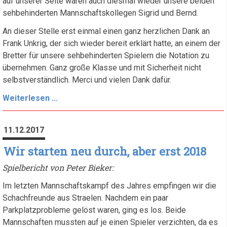
auf unserer Seite waren auch diesmal wieder unsere beiden
sehbehinderten Mannschaftskollegen Sigrid und Bernd.
An dieser Stelle erst einmal einen ganz herzlichen Dank an
Frank Unkrig, der sich wieder bereit erklärt hatte, an einem der
Bretter für unsere sehbehinderten Spielern die Notation zu
übernehmen. Ganz große Klasse und mit Sicherheit nicht
selbstverständlich. Merci und vielen Dank dafür.
Restart
Weiterlesen …
nicht
ganz
11.12.2017
geglückt,
leider
Wir starten neu durch, aber erst 2018
erneut
Spielbericht von Peter Bieker:
verloren.
Im letzten Mannschaftskampf des Jahres empfingen wir die
Schachfreunde aus Straelen. Nachdem ein paar
Parkplatzprobleme gelöst waren, ging es los. Beide
Mannschaften mussten auf je einen Spieler verzichten, da es