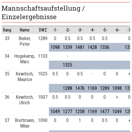
Mannschaftsaufstellung /
Einzelergebnisse
Rang
Name
DWZ
-1-
-2-
-3-
-4-
-5-
-6-
-7-
33
Bieker,
1289
0
0.5
0.5
0.5
0.5
0
Peter
1098
1339
1481
1428
1336
133
34
Hogekamp,
1103
-
Marc
1325
35
Kewitsch,
1025
0.5
0
0.5
-
0
0
+
Maurice
1288
1476
1169
1289
1098
132
36
Kewitsch,
1007
0.5
0.5
0
0
0
+
0
Ulrich
1049
1277
1258
1169
1477
1049
128
37
Brettmann,
1090
0
0
1
0
0.5
0
+
Milan