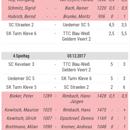
Schmitz, Sigrid
-
-
Bach, Rainer
1220
0,5
:
0,5
Hubrich, Bernd
-
-
Brunke, Moritz
936
0
:
1
SC Straelen 2
-
Uedemer SC 5
4,5
:
3,5
SK Turm Kleve 6
-
TTC Blau-Weiß
2,5
:
5,5
Geldern Veert 2
4.Spieltag
03.12.2017
SC Kevelaer 3
-
TTC Blau-Weiß
5
:
3
Geldern Veert 2
Uedemer SC 5
-
SK Turm Kleve 6
5
:
3
SK Turm Kleve 5
-
SC Straelen 2
2
:
6
Bieker, Peter
1289
-
Rimbach, Hans-
1428
0,5
:
0,5
Jürgen
Kewitsch, Maurice
1025
-
Rimbach, Hans
1475
-
:
+
Kewitsch, Ulrich
1007
-
Opschroef, Dennis
1169
0
:
1
Brettmann, Milan
1090
-
Kremer, Andreas
1048
0
:
1