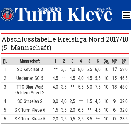
Abschlusstabelle Kreisliga Nord 2017/18
(5. Mannschaft)
Pl.
Mannschaft
1
2
3
4
5
6
Sp.
MP
BP
1
SC Kevelaer 3
**
3,5
4,0
8,0
6,5
6,0
10
17
58.0
2
Uedemer SC 5
4,5
**
4,5
4,0
4,5
5,5
10
15
46.5
3
TTC Blau-Weiß
4,0
3,5
**
5,5
6,0
7,5
10
13
48.0
Geldern Veert 2
4
SC Straelen 2
0,0
4,0
2,5
**
1,5
4,5
10
9
32.0
5
SK Turm Kleve 6
1,5
3,5
2,0
6,5
**
4,5
10
6
32.0
6
SK Turm Kleve 5
2,0
2,5
0,5
3,5
3,5
**
10
0
23.5