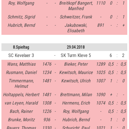
Roy, Wolfgang
-
-
Breitkopf Bangert,
1110
0
:
1
Manfred
Schmitz, Sigrid
-
-
Schweitzer, Frank
-
0
:
1
Hubrich, Bernd
-
-
Jakubowski,
891
-
:
+
Elisabeth
8.Spieltag
29.04.2018
SC Kevelaer 3
-
SK Turm Kleve 5
6
:
2
Wans, Matthias
1476
-
Bieker, Peter
1289
0,5
:
0,5
Rusmann, Daniel
1234
-
Kewitsch, Maurice
1025
0,5
:
0,5
Timmermann,
1481
-
Kewitsch, Ulrich
1007
1
:
0
Helmut
Holtappels, Herbert
1481
-
Brettmann, Milan
1090
+
:
-
van Leyen, Harald
1308
-
Hermens, Erich
1074
0,5
:
0,5
Bach, Rainer
1226
-
Roy, Wolfgang
-
0,5
:
0,5
Brunke, Moritz
936
-
Hubrich, Bernd
-
1
:
0
Rauers, Thomas
1330
-
Schuricht, Paul
1021
1
:
0