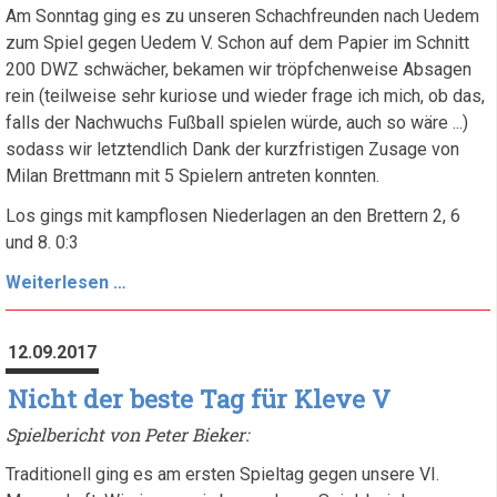
gereicht
Am Sonntag ging es zu unseren Schachfreunden nach Uedem
zum Spiel gegen Uedem V. Schon auf dem Papier im Schnitt
200 DWZ schwächer, bekamen wir tröpfchenweise Absagen
rein (teilweise sehr kuriose und wieder frage ich mich, ob das,
falls der Nachwuchs Fußball spielen würde, auch so wäre ...)
sodass wir letztendlich Dank der kurzfristigen Zusage von
Milan Brettmann mit 5 Spielern antreten konnten.
Los gings mit kampflosen Niederlagen an den Brettern 2, 6
und 8. 0:3
Mit
Weiterlesen …
Minus
Drei
12.09.2017
kann
man
Nicht der beste Tag für Kleve V
schwer
Spielbericht von Peter Bieker:
punkten
Traditionell ging es am ersten Spieltag gegen unsere VI.