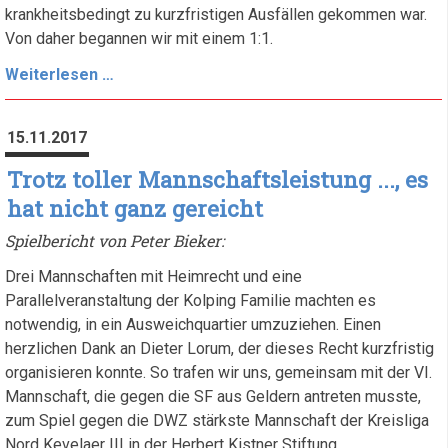
krankheitsbedingt zu kurzfristigen Ausfällen gekommen war.
Von daher begannen wir mit einem 1:1.
Wir
Weiterlesen …
starten
neu
15.11.2017
durch,
aber
Trotz toller Mannschaftsleistung ..., es
erst
hat nicht ganz gereicht
2018
Spielbericht von Peter Bieker:
Drei Mannschaften mit Heimrecht und eine
Parallelveranstaltung der Kolping Familie machten es
notwendig, in ein Ausweichquartier umzuziehen. Einen
herzlichen Dank an Dieter Lorum, der dieses Recht kurzfristig
organisieren konnte. So trafen wir uns, gemeinsam mit der VI.
Mannschaft, die gegen die SF aus Geldern antreten musste,
zum Spiel gegen die DWZ stärkste Mannschaft der Kreisliga
Nord Kevelaer III in der Herbert Kistner Stiftung.