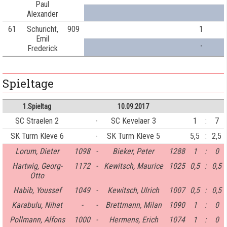
Paul
Alexander
61
Schuricht,
909
1
Emil
-
Frederick
Spieltage
1.Spieltag
10.09.2017
SC Straelen 2
-
SC Kevelaer 3
1
:
7
SK Turm Kleve 6
-
SK Turm Kleve 5
5,5
:
2,5
Lorum, Dieter
1098
-
Bieker, Peter
1288
1
:
0
Hartwig, Georg-
1172
-
Kewitsch, Maurice
1025
0,5
:
0,5
Otto
Habib, Youssef
1049
-
Kewitsch, Ulrich
1007
0,5
:
0,5
Karabulu, Nihat
-
-
Brettmann, Milan
1090
1
:
0
Pollmann, Alfons
1000
-
Hermens, Erich
1074
1
:
0