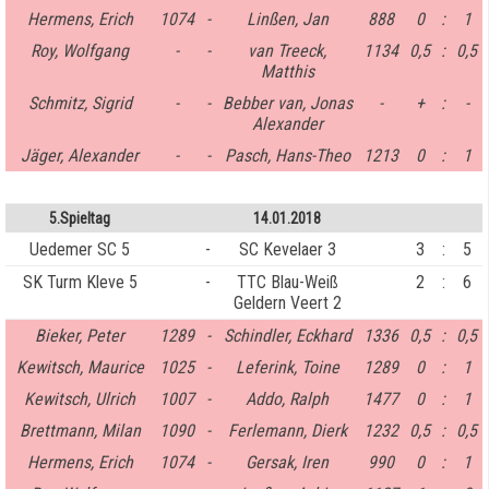
Hermens, Erich
1074
-
Linßen, Jan
888
0
:
1
Roy, Wolfgang
-
-
van Treeck,
1134
0,5
:
0,5
Matthis
Schmitz, Sigrid
-
-
Bebber van, Jonas
-
+
:
-
Alexander
Jäger, Alexander
-
-
Pasch, Hans-Theo
1213
0
:
1
5.Spieltag
14.01.2018
Uedemer SC 5
-
SC Kevelaer 3
3
:
5
SK Turm Kleve 5
-
TTC Blau-Weiß
2
:
6
Geldern Veert 2
Bieker, Peter
1289
-
Schindler, Eckhard
1336
0,5
:
0,5
Kewitsch, Maurice
1025
-
Leferink, Toine
1289
0
:
1
Kewitsch, Ulrich
1007
-
Addo, Ralph
1477
0
:
1
Brettmann, Milan
1090
-
Ferlemann, Dierk
1232
0,5
:
0,5
Hermens, Erich
1074
-
Gersak, Iren
990
0
:
1