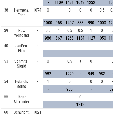
-
1109
1491
1048
1232
-
101
38
Hermens,
1074
0
-
0
0
0
0.5
0.
Erich
1000
958
1497
888
990
1000
127
39
Roy,
-
0.5
1
0.5
0.5
1
0
0
Wolfgang
986
867
1268
1134
1127
1050
111
40
Janßen,
-
-
Elias
-
53
Schmitz,
-
0
0.5
+
0
1
0
Sigrid
982
1220
-
949
982
-
54
Hubrich,
-
1
0
0
0
-
Bernd
-
936
-
-
89
55
Jäger,
-
0
Alexander
1213
60
Schuricht,
1021