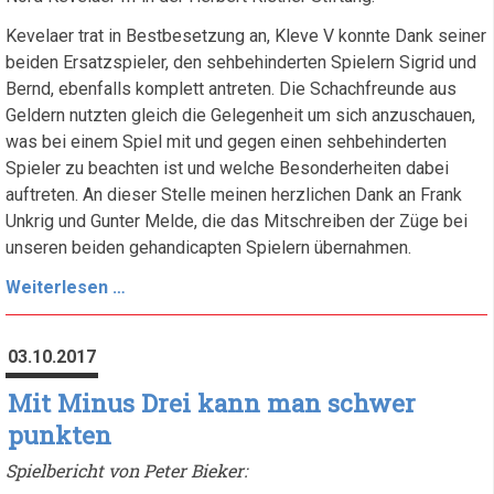
Kevelaer trat in Bestbesetzung an, Kleve V konnte Dank seiner
beiden Ersatzspieler, den sehbehinderten Spielern Sigrid und
Bernd, ebenfalls komplett antreten. Die Schachfreunde aus
Geldern nutzten gleich die Gelegenheit um sich anzuschauen,
was bei einem Spiel mit und gegen einen sehbehinderten
Spieler zu beachten ist und welche Besonderheiten dabei
auftreten. An dieser Stelle meinen herzlichen Dank an Frank
Unkrig und Gunter Melde, die das Mitschreiben der Züge bei
unseren beiden gehandicapten Spielern übernahmen.
Trotz
Weiterlesen …
toller
Mannschaftsleistung
03.10.2017
...,
es
Mit Minus Drei kann man schwer
hat
punkten
nicht
Spielbericht von Peter Bieker:
ganz