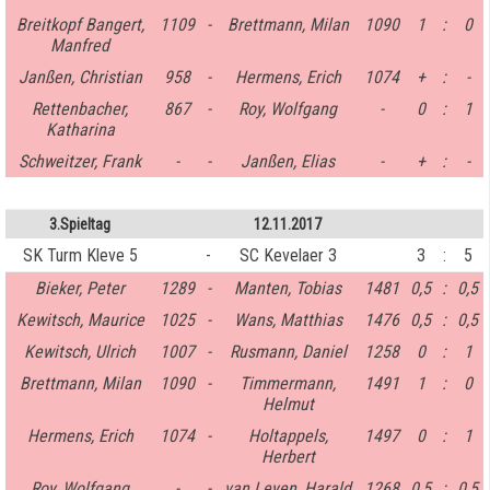
Breitkopf Bangert,
1109
-
Brettmann, Milan
1090
1
:
0
Manfred
Janßen, Christian
958
-
Hermens, Erich
1074
+
:
-
Rettenbacher,
867
-
Roy, Wolfgang
-
0
:
1
Katharina
Schweitzer, Frank
-
-
Janßen, Elias
-
+
:
-
3.Spieltag
12.11.2017
SK Turm Kleve 5
-
SC Kevelaer 3
3
:
5
Bieker, Peter
1289
-
Manten, Tobias
1481
0,5
:
0,5
Kewitsch, Maurice
1025
-
Wans, Matthias
1476
0,5
:
0,5
Kewitsch, Ulrich
1007
-
Rusmann, Daniel
1258
0
:
1
Brettmann, Milan
1090
-
Timmermann,
1491
1
:
0
Helmut
Hermens, Erich
1074
-
Holtappels,
1497
0
:
1
Herbert
Roy, Wolfgang
-
-
van Leyen, Harald
1268
0,5
:
0,5