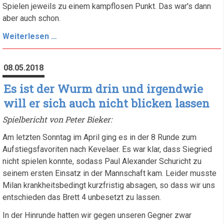
Spielen jeweils zu einem kampflosen Punkt. Das war's dann
aber auch schon.
Chance
Weiterlesen …
auf
den
08.05.2018
ersten
Sieg
Es ist der Wurm drin und irgendwie
weiterhin
will er sich auch nicht blicken lassen
gewahrt...
Spielbericht von Peter Bieker:
:-)
Am letzten Sonntag im April ging es in der 8 Runde zum
Aufstiegsfavoriten nach Kevelaer. Es war klar, dass Siegried
nicht spielen konnte, sodass Paul Alexander Schuricht zu
seinem ersten Einsatz in der Mannschaft kam. Leider musste
Milan krankheitsbedingt kurzfristig absagen, so dass wir uns
entschieden das Brett 4 unbesetzt zu lassen.
In der Hinrunde hatten wir gegen unseren Gegner zwar