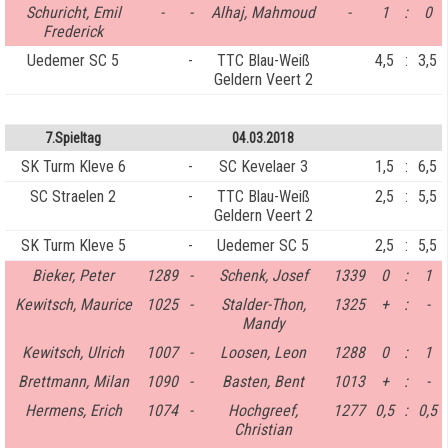
Schuricht, Emil
-
-
Alhaj, Mahmoud
-
1
:
0
Frederick
Uedemer SC 5
-
TTC Blau-Weiß
4,5
:
3,5
Geldern Veert 2
7.Spieltag
04.03.2018
SK Turm Kleve 6
-
SC Kevelaer 3
1,5
:
6,5
SC Straelen 2
-
TTC Blau-Weiß
2,5
:
5,5
Geldern Veert 2
SK Turm Kleve 5
-
Uedemer SC 5
2,5
:
5,5
Bieker, Peter
1289
-
Schenk, Josef
1339
0
:
1
Kewitsch, Maurice
1025
-
Stalder-Thon,
1325
+
:
-
Mandy
Kewitsch, Ulrich
1007
-
Loosen, Leon
1288
0
:
1
Brettmann, Milan
1090
-
Basten, Bent
1013
+
:
-
Hermens, Erich
1074
-
Hochgreef,
1277
0,5
:
0,5
Christian