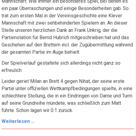
Mannschaft. Wie immer ein besonderes Spiel, bei denen es
ein paar Überraschungen und einige Besonderheiten gab. So
trat zum ersten Mal in der Vereinsgeschichte eine Klever
Mannschaft mit zwei sehbehinderten Spielern an. An dieser
Stelle unseren herzlichen Dank an Frank Unkrig, der die
Partienotation für Bernd Hubrich mitgeschrieben hat und das
Geschehen auf den Brettern incl. der Zugübermittlung während
der gesamten Partie im Auge behielt.
Der Spielverlauf gestaltete sich allerdings nicht ganz so
erfreulich:
Leider geriet Milan an Brett 4 gegen Nihat, der seine erste
Partie unter offiziellen Wettkampfbedingungen spielte, in eine
schlechtere Stellung, die in ein Eindringen von Dame und Turm
auf seine Grundreihe mündete, was schließlich zum Matt
führte. Schon lagen wir 0:1 zurück.
Nicht
Weiterlesen …
der
beste