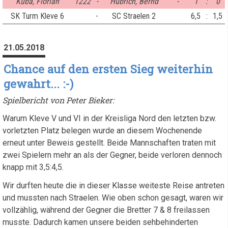
Kuba, Florian
1222
-
Hubrich, Bernd
-
1
:
0
SK Turm Kleve 6
-
SC Straelen 2
6,5
:
1,5
21.05.2018
Chance auf den ersten Sieg weiterhin
gewahrt... :-)
Spielbericht von Peter Bieker:
Warum Kleve V und VI in der Kreisliga Nord den letzten bzw.
vorletzten Platz belegen wurde an diesem Wochenende
erneut unter Beweis gestellt. Beide Mannschaften traten mit
zwei Spielern mehr an als der Gegner, beide verloren dennoch
knapp mit 3,5:4,5.
Wir durften heute die in dieser Klasse weiteste Reise antreten
und mussten nach Straelen. Wie oben schon gesagt, waren wir
vollzählig, während der Gegner die Bretter 7 & 8 freilassen
musste. Dadurch kamen unsere beiden sehbehinderten