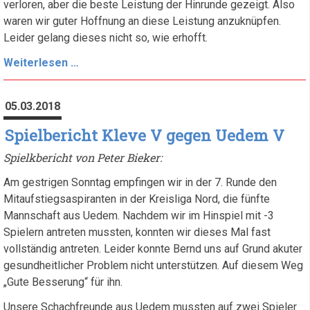
verloren, aber die beste Leistung der Hinrunde gezeigt. Also
waren wir guter Hoffnung an diese Leistung anzuknüpfen.
Leider gelang dieses nicht so, wie erhofft.
Es
Weiterlesen …
ist
der
05.03.2018
Wurm
drin
Spielbericht Kleve V gegen Uedem V
und
Spielkbericht von Peter Bieker:
irgendwie
will
Am gestrigen Sonntag empfingen wir in der 7. Runde den
er
Mitaufstiegsaspiranten in der Kreisliga Nord, die fünfte
sich
Mannschaft aus Uedem. Nachdem wir im Hinspiel mit -3
auch
Spielern antreten mussten, konnten wir dieses Mal fast
nicht
vollständig antreten. Leider konnte Bernd uns auf Grund akuter
blicken
gesundheitlicher Problem nicht unterstützen. Auf diesem Weg
lassen
„Gute Besserung“ für ihn.
Unsere Schachfreunde aus Uedem mussten auf zwei Spieler