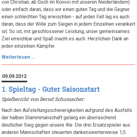
von Christian, ab Goch im Konvoi mit unseren Niederländern)
oder einfach daran, dass wir einen guten Tag und die Gegner
einen schlechten Tag erwischten - auf jeden Fall lag es auch
daran, dass der Wille zum Siegen in jedem Einzelnen verankert
ist. So ist, mit geschlossener Leistung, unser gemeinsames
Ziel erreichbar und Spaß macht es auch. Herzlichen Dank an
jeden einzelnen Kämpfer.
8:0,
Weiterlesen …
was
will
09.09.2012
man
mehr?
1. Spieltag - Guter Saisonstart
Spielbericht von Bernd Schumacher:
Nach den Aufstellungsschwierigkeiten aufgrund des Ausfalls
der halben Stammmanschaft gelang ein überraschend
deutlicher Sieg gegen unsere 4te. Die drei Ersatzspieler aus
anderen Mannschaften steuerten dankenswerterweise 1,5