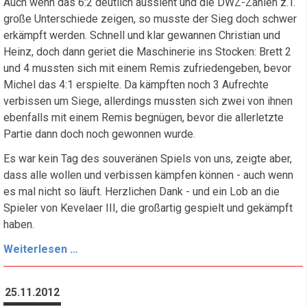
Auch wenn das 6:2 deutlich aussieht und die DWZ-Zahlen z.T.
große Unterschiede zeigen, so musste der Sieg doch schwer
erkämpft werden. Schnell und klar gewannen Christian und
Heinz, doch dann geriet die Maschinerie ins Stocken: Brett 2
und 4 mussten sich mit einem Remis zufriedengeben, bevor
Michel das 4:1 erspielte. Da kämpften noch 3 Aufrechte
verbissen um Siege, allerdings mussten sich zwei von ihnen
ebenfalls mit einem Remis begnügen, bevor die allerletzte
Partie dann doch noch gewonnen wurde.
Es war kein Tag des souveränen Spiels von uns, zeigte aber,
dass alle wollen und verbissen kämpfen können - auch wenn
es mal nicht so läuft. Herzlichen Dank - und ein Lob an die
Spieler von Kevelaer III, die großartig gespielt und gekämpft
haben.
Sieg
Weiterlesen …
ohne
Glanz
25.11.2012