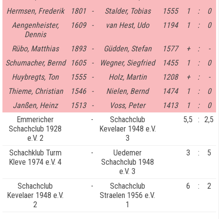
Hermsen, Frederik
1801
-
Stalder, Tobias
1555
1
:
0
Aengenheister,
1609
-
van Hest, Udo
1194
1
:
0
Dennis
Rübo, Matthias
1893
-
Güdden, Stefan
1577
+
:
-
Schumacher, Bernd
1605
-
Wegner, Siegfried
1455
1
:
0
Huybregts, Ton
1555
-
Holz, Martin
1208
+
:
-
Thieme, Christian
1546
-
Nielen, Bernd
1474
1
:
0
Janßen, Heinz
1513
-
Voss, Peter
1413
1
:
0
Emmericher
-
Schachclub
5,5
:
2,5
Schachclub 1928
Kevelaer 1948 e.V.
e.V. 2
3
Schachklub Turm
-
Uedemer
3
:
5
Kleve 1974 e.V. 4
Schachclub 1948
e.V. 3
Schachclub
-
Schachclub
6
:
2
Kevelaer 1948 e.V.
Straelen 1956 e.V.
2
1