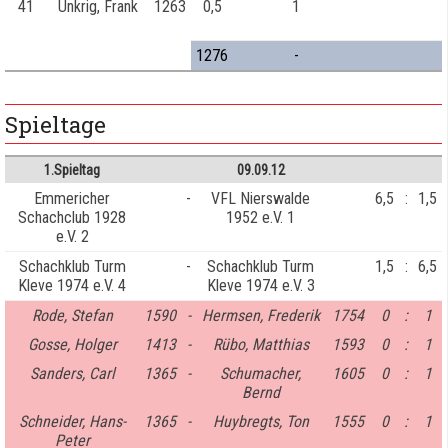
41
Unkrig, Frank
1263
0,5
1
1276
-
Spieltage
1.Spieltag
09.09.12
Emmericher
-
VFL Nierswalde
6,5
:
1,5
Schachclub 1928
1952 e.V. 1
e.V. 2
Schachklub Turm
-
Schachklub Turm
1,5
:
6,5
Kleve 1974 e.V. 4
Kleve 1974 e.V. 3
Rode, Stefan
1590
-
Hermsen, Frederik
1754
0
:
1
Gosse, Holger
1413
-
Rübo, Matthias
1593
0
:
1
Sanders, Carl
1365
-
Schumacher,
1605
0
:
1
Bernd
Schneider, Hans-
1365
-
Huybregts, Ton
1555
0
:
1
Peter