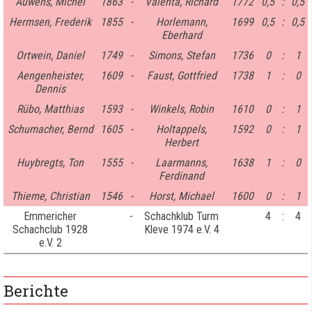
Auwens, Michel
1863
-
Valenta, Richard
1772
0,5
:
0,5
Hermsen, Frederik
1855
-
Horlemann,
1699
0,5
:
0,5
Eberhard
Ortwein, Daniel
1749
-
Simons, Stefan
1736
0
:
1
Aengenheister,
1609
-
Faust, Gottfried
1738
1
:
0
Dennis
Rübo, Matthias
1593
-
Winkels, Robin
1610
0
:
1
Schumacher, Bernd
1605
-
Holtappels,
1592
0
:
1
Herbert
Huybregts, Ton
1555
-
Laarmanns,
1638
1
:
0
Ferdinand
Thieme, Christian
1546
-
Horst, Michael
1600
0
:
1
Emmericher
-
Schachklub Turm
4
:
4
Schachclub 1928
Kleve 1974 e.V. 4
e.V. 2
Berichte