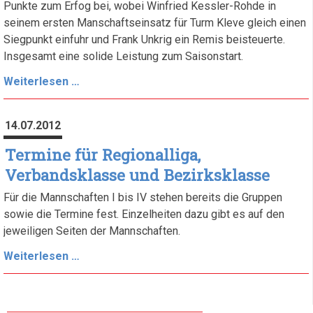
Punkte zum Erfog bei, wobei Winfried Kessler-Rohde in
seinem ersten Manschaftseinsatz für Turm Kleve gleich einen
Siegpunkt einfuhr und Frank Unkrig ein Remis beisteuerte.
Insgesamt eine solide Leistung zum Saisonstart.
1.
Weiterlesen …
Spieltag
-
14.07.2012
Guter
Saisonstart
Termine für Regionalliga,
Verbandsklasse und Bezirksklasse
Für die Mannschaften I bis IV stehen bereits die Gruppen
sowie die Termine fest. Einzelheiten dazu gibt es auf den
jeweiligen Seiten der Mannschaften.
Termine
Weiterlesen …
für
Regionalliga,
Verbandsklasse