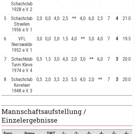
Schachclub
1928 e.V. 2
5
Schachclub
2,0
0,0
4,0
2,5
**
4,0
6,0
2,5
7
4
21.0
Straelen
1956 e.V. 1
6
VFL
3,0
0,0
2,0
1,5
4,0
**
5,0
4,0
7
4
19.5
Nierswalde
1952 e.V. 1
7
Schachklub
0,5
1,5
3,0
4,0
2,0
3,0
**
6,0
7
3
20.0
Turm Kleve
1974 e.V. 4
8
Schachclub
0,5
2,0
3,5
2,5
5,5
4,0
2,0
**
7
3
20.0
Kevelaer
1948 e.V. 3
Mannschaftsaufstellung /
Einzelergebnisse
Rang
Name
DWZ
-1-
-2-
-3-
-4-
-5-
-6-