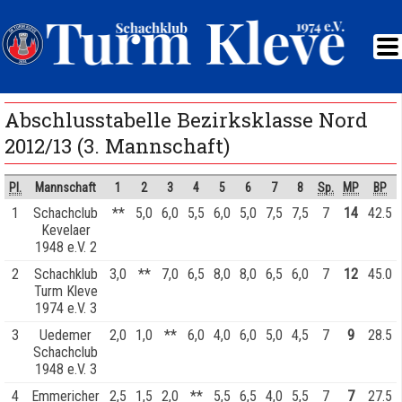
Abschlusstabelle Bezirksklasse Nord
2012/13 (3. Mannschaft)
Pl.
Mannschaft
1
2
3
4
5
6
7
8
Sp.
MP
BP
1
Schachclub
**
5,0
6,0
5,5
6,0
5,0
7,5
7,5
7
14
42.5
Kevelaer
1948 e.V. 2
2
Schachklub
3,0
**
7,0
6,5
8,0
8,0
6,5
6,0
7
12
45.0
Turm Kleve
1974 e.V. 3
3
Uedemer
2,0
1,0
**
6,0
4,0
6,0
5,0
4,5
7
9
28.5
Schachclub
1948 e.V. 3
4
Emmericher
2,5
1,5
2,0
**
5,5
6,5
4,0
5,5
7
7
27.5