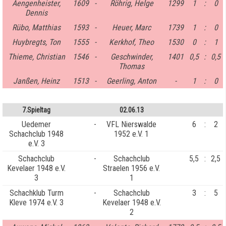
Aengenheister,
1609
-
Röhrig, Helge
1299
1
:
0
Dennis
Rübo, Matthias
1593
-
Heuer, Marc
1739
1
:
0
Huybregts, Ton
1555
-
Kerkhof, Theo
1530
0
:
1
Thieme, Christian
1546
-
Geschwinder,
1401
0,5
:
0,5
Thomas
Janßen, Heinz
1513
-
Geerling, Anton
-
1
:
0
7.Spieltag
02.06.13
Uedemer
-
VFL Nierswalde
6
:
2
Schachclub 1948
1952 e.V. 1
e.V. 3
Schachclub
-
Schachclub
5,5
:
2,5
Kevelaer 1948 e.V.
Straelen 1956 e.V.
3
1
Schachklub Turm
-
Schachclub
3
:
5
Kleve 1974 e.V. 3
Kevelaer 1948 e.V.
2