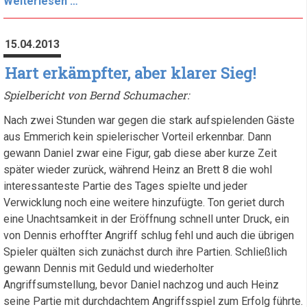
Undankbares
Weiterlesen …
Ende
einer
15.04.2013
Super-
Saison
Hart erkämpfter, aber klarer Sieg!
Spielbericht von Bernd Schumacher:
Nach zwei Stunden war gegen die stark aufspielenden Gäste
aus Emmerich kein spielerischer Vorteil erkennbar. Dann
gewann Daniel zwar eine Figur, gab diese aber kurze Zeit
später wieder zurück, während Heinz an Brett 8 die wohl
interessanteste Partie des Tages spielte und jeder
Verwicklung noch eine weitere hinzufügte. Ton geriet durch
eine Unachtsamkeit in der Eröffnung schnell unter Druck, ein
von Dennis erhoffter Angriff schlug fehl und auch die übrigen
Spieler quälten sich zunächst durch ihre Partien. Schließlich
gewann Dennis mit Geduld und wiederholter
Angriffsumstellung, bevor Daniel nachzog und auch Heinz
seine Partie mit durchdachtem Angriffsspiel zum Erfolg führte.