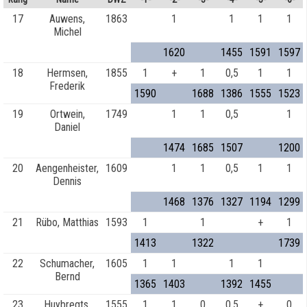
17
Auwens,
1863
1
1
1
1
Michel
1620
1455
1591
1597
18
Hermsen,
1855
1
+
1
0,5
1
1
Frederik
1590
1688
1386
1555
1523
19
Ortwein,
1749
1
1
0,5
1
Daniel
1474
1685
1507
1200
20
Aengenheister,
1609
1
1
0,5
1
1
Dennis
1468
1376
1327
1194
1299
21
Rübo, Matthias
1593
1
1
+
1
1413
1322
1739
22
Schumacher,
1605
1
1
1
1
Bernd
1365
1403
1392
1455
23
Huybregts,
1555
1
1
0
0,5
+
0