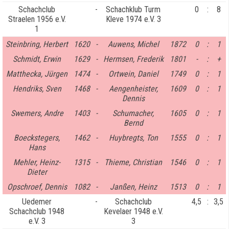
Schachclub
-
Schachklub Turm
0
:
8
Straelen 1956 e.V.
Kleve 1974 e.V. 3
1
Steinbring, Herbert
1620
-
Auwens, Michel
1872
0
:
1
Schmidt, Erwin
1629
-
Hermsen, Frederik
1801
-
:
+
Matthecka, Jürgen
1474
-
Ortwein, Daniel
1749
0
:
1
Hendriks, Sven
1468
-
Aengenheister,
1609
0
:
1
Dennis
Swemers, Andre
1403
-
Schumacher,
1605
0
:
1
Bernd
Boeckstegers,
1462
-
Huybregts, Ton
1555
0
:
1
Hans
Mehler, Heinz-
1315
-
Thieme, Christian
1546
0
:
1
Dieter
Opschroef, Dennis
1082
-
Janßen, Heinz
1513
0
:
1
Uedemer
-
Schachclub
4,5
:
3,5
Schachclub 1948
Kevelaer 1948 e.V.
e.V. 3
3