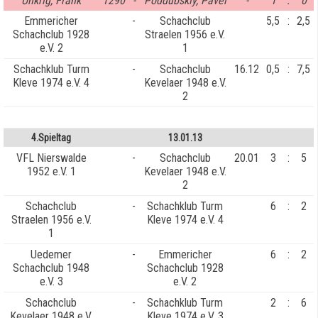
Unkrig, Frank
1290
-
Poddubskiy, Pavel
-
1
:
0
Emmericher
-
Schachclub
5,5
:
2,5
Schachclub 1928
Straelen 1956 e.V.
e.V. 2
1
Schachklub Turm
-
Schachclub
16.12
0,5
:
7,5
Kleve 1974 e.V. 4
Kevelaer 1948 e.V.
2
4.Spieltag
13.01.13
VFL Nierswalde
-
Schachclub
20.01
3
:
5
1952 e.V. 1
Kevelaer 1948 e.V.
2
Schachclub
-
Schachklub Turm
6
:
2
Straelen 1956 e.V.
Kleve 1974 e.V. 4
1
Uedemer
-
Emmericher
6
:
2
Schachclub 1948
Schachclub 1928
e.V. 3
e.V. 2
Schachclub
-
Schachklub Turm
2
:
6
Kevelaer 1948 e.V.
Kleve 1974 e.V. 3