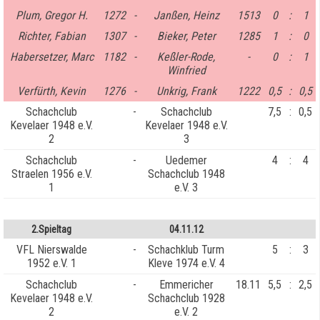
Plum, Gregor H.
1272
-
Janßen, Heinz
1513
0
:
1
Richter, Fabian
1307
-
Bieker, Peter
1285
1
:
0
Habersetzer, Marc
1182
-
Keßler-Rode,
-
0
:
1
Winfried
Verfürth, Kevin
1276
-
Unkrig, Frank
1222
0,5
:
0,5
Schachclub
-
Schachclub
7,5
:
0,5
Kevelaer 1948 e.V.
Kevelaer 1948 e.V.
2
3
Schachclub
-
Uedemer
4
:
4
Straelen 1956 e.V.
Schachclub 1948
1
e.V. 3
2.Spieltag
04.11.12
VFL Nierswalde
-
Schachklub Turm
5
:
3
1952 e.V. 1
Kleve 1974 e.V. 4
Schachclub
-
Emmericher
18.11
5,5
:
2,5
Kevelaer 1948 e.V.
Schachclub 1928
2
e.V. 2