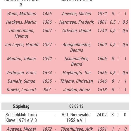
3
Wans, Matthias
1455
Auwens, Michel
1872
0
:
1
Heckens, Martin
1386
-
Hermsen, Frederik
1801
0,5
:
0,5
Timmermann,
1507
-
Ortwein, Daniel
1749
0,5
:
0,5
Helmut
van Leyen, Harald
1327
-
Aengenheister,
1609
0,5
:
0,5
Dennis
Manten, Tobias
1392
-
Schumacher,
1605
0
:
1
Bernd
Verheyen, Franz
1574
-
Huybregts, Ton
1555
0,5
:
0,5
Daniels, Simon
1035
-
Thieme, Christian
1546
0
:
1
Kowitz, Lennart
857
-
Janßen, Heinz
1513
0
:
1
5.Spieltag
03.03.13
Schachklub Turm
-
VFL Nierswalde
24.02
8
:
0
Kleve 1974 e.V. 3
1952 e.V. 1
Auwens, Michel
1872
-
Tüchthuisen, Arik
1591
1
:
0