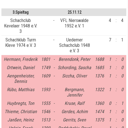
3.Spieltag
25.11.12
Schachclub
-
VFL Nierswalde
4
:
4
Kevelaer 1948 e.V.
1952 e.V. 1
3
Schachklub Turm
-
Uedemer
7
:
1
Kleve 1974 e.V. 3
Schachclub 1948
e.V. 3
Hermsen, Frederik
1801
-
Berendonk, Peter
1688
1
:
0
Ortwein, Daniel
1749
-
Schording, Sascha
1685
1
:
0
Aengenheister,
1609
-
Siccha, Oliver
1376
1
:
0
Dennis
Rübo, Matthias
1593
-
Bergmann,
1322
1
:
0
Jennifer
Huybregts, Ton
1555
-
Kruse, Ralf
1360
0
:
1
Thieme, Christian
1546
-
Gerdes, Achim
1474
1
:
0
Janßen, Heinz
1513
-
Gerrits, Sven
1375
1
:
0