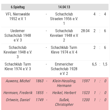
6.Spieltag
14.04.13
VFL Nierswalde
-
Schachclub
4
:
4
1952 e.V. 1
Straelen 1956 e.V.
1
Uedemer
-
Schachclub
28.04
2
:
6
Schachclub 1948
Kevelaer 1948 e.V.
e.V. 3
2
Schachclub
-
Schachklub Turm
2
:
6
Kevelaer 1948 e.V.
Kleve 1974 e.V. 4
3
Schachklub Turm
-
Emmericher
6,5
:
1,5
Kleve 1974 e.V. 3
Schachclub 1928
e.V. 2
Auwens, Michel
1863
-
Klein-Hessling,
1597
1
:
0
Hermann
Hermsen, Frederik
1855
-
Heikel, Herbert
1523
1
:
0
Ortwein, Daniel
1749
-
Sußek,
1200
1
:
0
Christopher