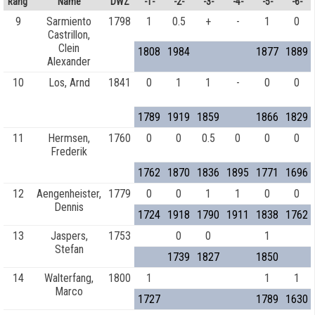
Rang
Name
DWZ
-1-
-2-
-3-
-4-
-5-
-6-
9
Sarmiento
1798
1
0.5
+
-
1
0
Castrillon,
Clein
1808
1984
1877
1889
Alexander
10
Los, Arnd
1841
0
1
1
-
0
0
1789
1919
1859
1866
1829
11
Hermsen,
1760
0
0
0.5
0
0
0
Frederik
1762
1870
1836
1895
1771
1696
12
Aengenheister,
1779
0
0
1
1
0
0
Dennis
1724
1918
1790
1911
1838
1762
13
Jaspers,
1753
0
0
1
Stefan
1739
1827
1850
14
Walterfang,
1800
1
1
1
Marco
1727
1789
1630