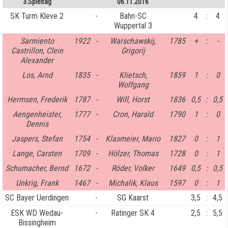
3.Spieltag
06.11.2016
SK Turm Kleve 2
-
Bahn-SC
4
:
4
Wuppertal 3
Sarmiento
1922
-
Warschawskij,
1785
+
:
-
Castrillon, Clein
Grigorij
Alexander
Los, Arnd
1835
-
Klietsch,
1859
1
:
0
Wolfgang
Hermsen, Frederik
1787
-
Will, Horst
1836
0,5
:
0,5
Aengenheister,
1777
-
Cron, Harald
1790
1
:
0
Dennis
Jaspers, Stefan
1754
-
Klasmeier, Mario
1827
0
:
1
Lange, Carsten
1709
-
Hölzer, Thomas
1728
0
:
1
Schumacher, Bernd
1672
-
Röder, Volker
1649
0,5
:
0,5
Unkrig, Frank
1467
-
Michalik, Klaus
1597
0
:
1
SC Bayer Uerdingen
-
SG Kaarst
3,5
:
4,5
ESK WD Wedau-
-
Ratinger SK 4
2,5
:
5,5
Bissingheim