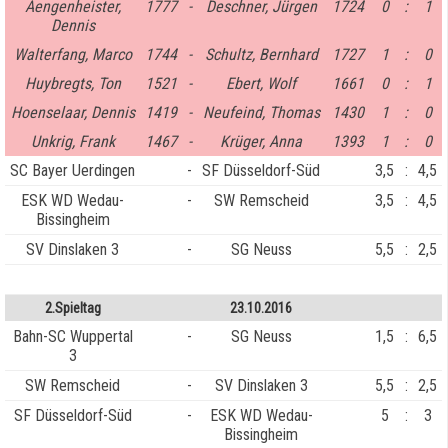
Aengenheister,
1777
-
Deschner, Jürgen
1724
0
:
1
Dennis
Walterfang, Marco
1744
-
Schultz, Bernhard
1727
1
:
0
Huybregts, Ton
1521
-
Ebert, Wolf
1661
0
:
1
Hoenselaar, Dennis
1419
-
Neufeind, Thomas
1430
1
:
0
Unkrig, Frank
1467
-
Krüger, Anna
1393
1
:
0
SC Bayer Uerdingen
-
SF Düsseldorf-Süd
3,5
:
4,5
ESK WD Wedau-
-
SW Remscheid
3,5
:
4,5
Bissingheim
SV Dinslaken 3
-
SG Neuss
5,5
:
2,5
2.Spieltag
23.10.2016
Bahn-SC Wuppertal
-
SG Neuss
1,5
:
6,5
3
SW Remscheid
-
SV Dinslaken 3
5,5
:
2,5
SF Düsseldorf-Süd
-
ESK WD Wedau-
5
:
3
Bissingheim