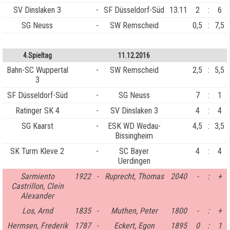
SV Dinslaken 3
-
SF Düsseldorf-Süd
13.11
2
:
6
SG Neuss
-
SW Remscheid
0,5
:
7,5
4.Spieltag
11.12.2016
Bahn-SC Wuppertal
-
SW Remscheid
2,5
:
5,5
3
SF Düsseldorf-Süd
-
SG Neuss
7
:
1
Ratinger SK 4
-
SV Dinslaken 3
4
:
4
SG Kaarst
-
ESK WD Wedau-
4,5
:
3,5
Bissingheim
SK Turm Kleve 2
-
SC Bayer
4
:
4
Uerdingen
Sarmiento
1922
-
Ruprecht, Thomas
2040
-
:
+
Castrillon, Clein
Alexander
Los, Arnd
1835
-
Muthen, Peter
1800
-
:
+
Hermsen, Frederik
1787
-
Eckert, Egon
1895
0
:
1