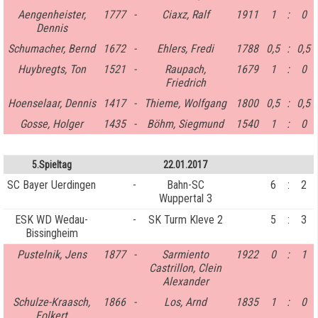
Aengenheister,
1777
-
Ciaxz, Ralf
1911
1
:
0
Dennis
Schumacher, Bernd
1672
-
Ehlers, Fredi
1788
0,5
:
0,5
Huybregts, Ton
1521
-
Raupach,
1679
1
:
0
Friedrich
Hoenselaar, Dennis
1417
-
Thieme, Wolfgang
1800
0,5
:
0,5
Gosse, Holger
1435
-
Böhm, Siegmund
1540
1
:
0
5.Spieltag
22.01.2017
SC Bayer Uerdingen
-
Bahn-SC
6
:
2
Wuppertal 3
ESK WD Wedau-
-
SK Turm Kleve 2
5
:
3
Bissingheim
Pustelnik, Jens
1877
-
Sarmiento
1922
0
:
1
Castrillon, Clein
Alexander
Schulze-Kraasch,
1866
-
Los, Arnd
1835
1
:
0
Folkert