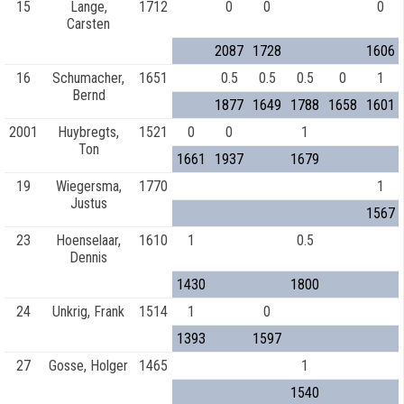
15
Lange,
1712
0
0
0
Carsten
2087
1728
1606
16
Schumacher,
1651
0.5
0.5
0.5
0
1
Bernd
1877
1649
1788
1658
1601
2001
Huybregts,
1521
0
0
1
Ton
1661
1937
1679
19
Wiegersma,
1770
1
Justus
1567
23
Hoenselaar,
1610
1
0.5
Dennis
1430
1800
24
Unkrig, Frank
1514
1
0
1393
1597
27
Gosse, Holger
1465
1
1540