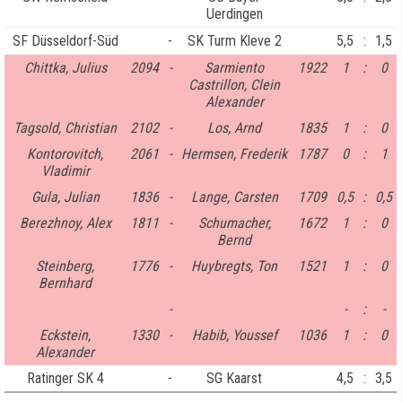
Uerdingen
SF Düsseldorf-Süd
-
SK Turm Kleve 2
5,5
:
1,5
Chittka, Julius
2094
-
Sarmiento
1922
1
:
0
Castrillon, Clein
Alexander
Tagsold, Christian
2102
-
Los, Arnd
1835
1
:
0
Kontorovitch,
2061
-
Hermsen, Frederik
1787
0
:
1
Vladimir
Gula, Julian
1836
-
Lange, Carsten
1709
0,5
:
0,5
Berezhnoy, Alex
1811
-
Schumacher,
1672
1
:
0
Bernd
Steinberg,
1776
-
Huybregts, Ton
1521
1
:
0
Bernhard
-
-
:
-
Eckstein,
1330
-
Habib, Youssef
1036
1
:
0
Alexander
Ratinger SK 4
-
SG Kaarst
4,5
:
3,5