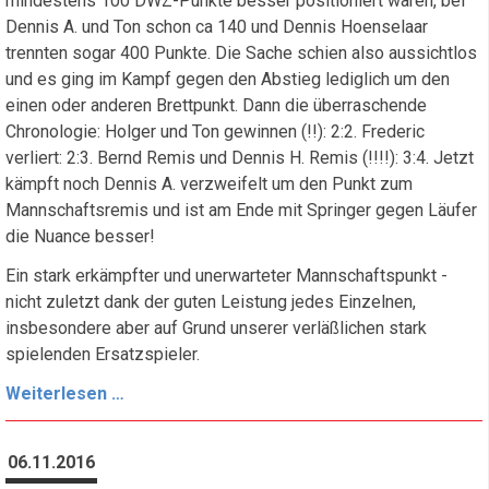
mindestens 100 DWZ-Punkte besser positioniert waren, bei
Dennis A. und Ton schon ca 140 und Dennis Hoenselaar
trennten sogar 400 Punkte. Die Sache schien also aussichtlos
und es ging im Kampf gegen den Abstieg lediglich um den
einen oder anderen Brettpunkt. Dann die überraschende
Chronologie: Holger und Ton gewinnen (!!): 2:2. Frederic
verliert: 2:3. Bernd Remis und Dennis H. Remis (!!!!): 3:4. Jetzt
kämpft noch Dennis A. verzweifelt um den Punkt zum
Mannschaftsremis und ist am Ende mit Springer gegen Läufer
die Nuance besser!
Ein stark erkämpfter und unerwarteter Mannschaftspunkt -
nicht zuletzt dank der guten Leistung jedes Einzelnen,
insbesondere aber auf Grund unserer verläßlichen stark
spielenden Ersatzspieler.
Unerwartetes
Weiterlesen …
4:4
dank
06.11.2016
starken