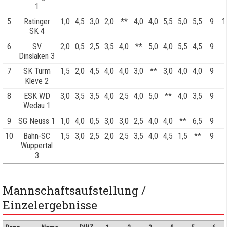
1
5
Ratinger
1,0
4,5
3,0
2,0
**
4,0
4,0
5,5
5,0
5,5
9
1
SK 4
6
SV
2,0
0,5
2,5
3,5
4,0
**
5,0
4,0
5,5
4,5
9
Dinslaken 3
7
SK Turm
1,5
2,0
4,5
4,0
4,0
3,0
**
3,0
4,0
4,0
9
Kleve 2
8
ESK WD
3,0
3,5
3,5
4,0
2,5
4,0
5,0
**
4,0
3,5
9
Wedau 1
9
SG Neuss 1
1,0
4,0
0,5
3,0
3,0
2,5
4,0
4,0
**
6,5
9
10
Bahn-SC
1,5
3,0
2,5
2,0
2,5
3,5
4,0
4,5
1,5
**
9
Wuppertal
3
Mannschaftsaufstellung /
Einzelergebnisse