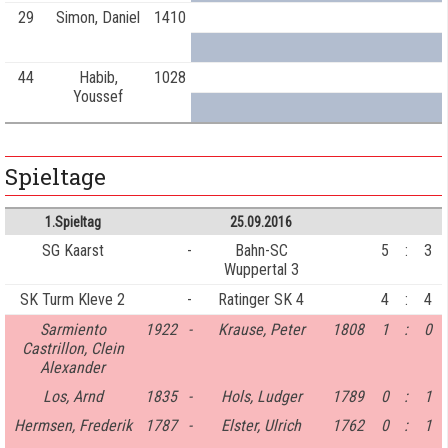
29
Simon, Daniel
1410
44
Habib,
1028
Youssef
Spieltage
1.Spieltag
25.09.2016
SG Kaarst
-
Bahn-SC
5
:
3
Wuppertal 3
SK Turm Kleve 2
-
Ratinger SK 4
4
:
4
Sarmiento
1922
-
Krause, Peter
1808
1
:
0
Castrillon, Clein
Alexander
Los, Arnd
1835
-
Hols, Ludger
1789
0
:
1
Hermsen, Frederik
1787
-
Elster, Ulrich
1762
0
:
1