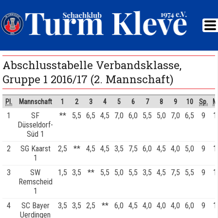
Abschlusstabelle Verbandsklasse,
Gruppe 1 2016/17 (2. Mannschaft)
Pl.
Mannschaft
1
2
3
4
5
6
7
8
9
10
Sp.
M
1
SF
**
5,5
6,5
4,5
7,0
6,0
5,5
5,0
7,0
6,5
9
1
Düsseldorf-
Süd 1
2
SG Kaarst
2,5
**
4,5
4,5
3,5
7,5
6,0
4,5
4,0
5,0
9
1
1
3
SW
1,5
3,5
**
5,5
5,0
5,5
3,5
4,5
7,5
5,5
9
1
Remscheid
1
4
SC Bayer
3,5
3,5
2,5
**
6,0
4,5
4,0
4,0
4,0
6,0
9
1
Uerdingen